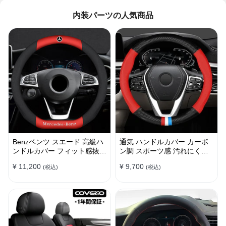
内装パーツの人気商品
Benzベンツ スエード 高級ハ
通気 ハンドルカバー カーボ
ンドルカバー フィット感抜群
ン調 スポーツ感 汚れにくい
おしゃれ 操作性向上 四季
滑り止め かっこいい 取り付
¥ 11,200
¥ 9,700
(税込)
(税込)
38CM
け簡単 38CM