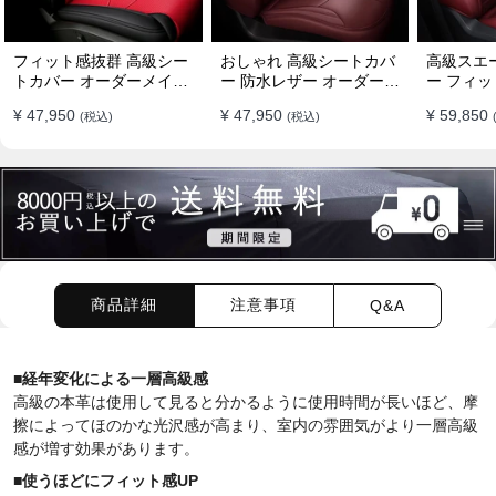
フィット感抜群 高級シー
おしゃれ 高級シートカバ
高級スエ
トカバー オーダーメイド
ー 防水レザー オーダーメ
ー フィッ
7色 防水レザー おしゃれ
イド パンチング加工 9色
ーメイド 
¥ 47,950
¥ 47,950
¥ 59,850
(税込)
(税込)
全席セット
全席セット
全席セッ
商品詳細
注意事項
Q&A
■
経年変化による一層高級感
高級の本革は使用して見ると分かるように使用時間が長いほど、摩
擦によってほのかな光沢感が高まり、室内の雰囲気がより一層高級
感が増す効果があります。
■
使うほどにフィット感UP