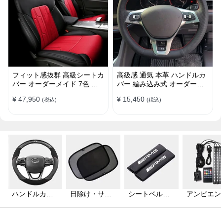
フィット感抜群 高級シートカ
高級感 通気 本革 ハンドルカ
バー オーダーメイド 7色 防
バー 編み込み式 オーダーメ
水レザー おしゃれ 全席セッ
イド 握り感抜群 操作性アッ
¥ 47,950
¥ 15,450
(税込)
(税込)
ト
プ
ハンドルカバ
日除け・サン
シートベルト
アンビエン
ー
シェード
カバー
ライト