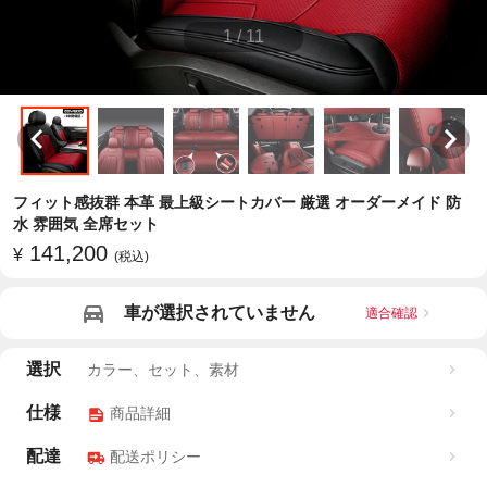
1
/
11
フィット感抜群 本革 最上級シートカバー 厳選 オーダーメイド 防
水 雰囲気 全席セット
141,200
¥
(税込)
車が選択されていません
適合確認
選択
カラー、セット、素材
仕様
商品詳細
配達
配送ポリシー