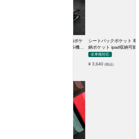
シートバックポケット 車用収
納ポケット ipad収納可能 汚れ
防止 子供のキック対策
全車種対応
¥ 3,640
(税込)