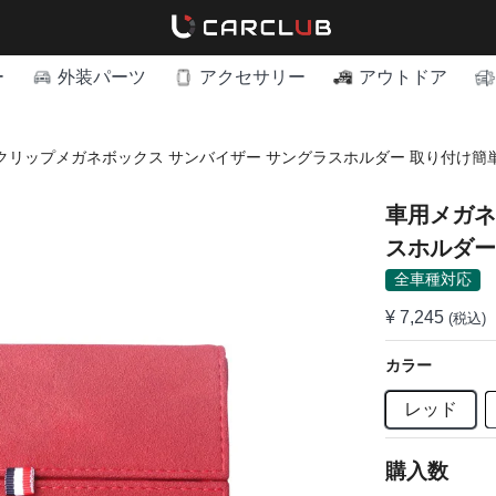
ー
外装パーツ
アクセサリー
アウトドア
クリップメガネボックス サンバイザー サングラスホルダー 取り付け簡
車用メガネ
全車種対応
¥ 7,245
(税込)
カラー
レッド
購入数