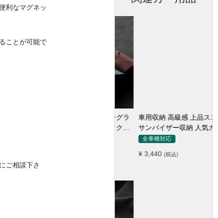
便利なマグネッ
ることが可能で
車用収納 高級感 上品スエード
サンバイザー収納 人気カラー
実用 おしゃれ レシート カー
全車種対応
ドケース
¥ 3,440
(税込)
にご相談下さ