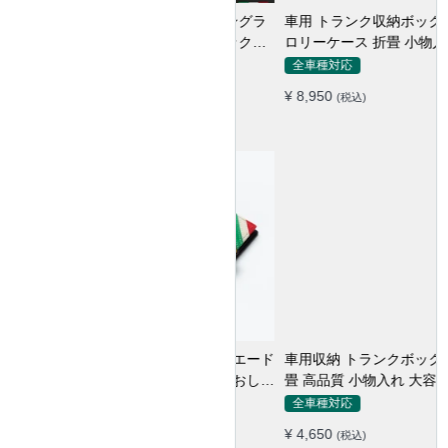
車用 トランク収納ボックス ト
ロリーケース 折畳 小物入れ
多用 大容量 かわいい 多色 耐
全車種対応
久
¥ 8,950
(税込)
車用収納 トランクボックス 折
畳 高品質 小物入れ 大容量 多
機能 多色 防水防塵 キャンプ
全車種対応
¥ 4,650
(税込)