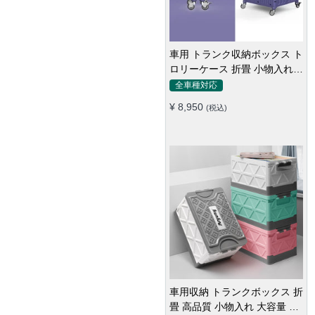
車用 トランク収納ボックス ト
ロリーケース 折畳 小物入れ
多用 大容量 かわいい 多色 耐
全車種対応
久
¥ 8,950
(税込)
車用収納 トランクボックス 折
畳 高品質 小物入れ 大容量 多