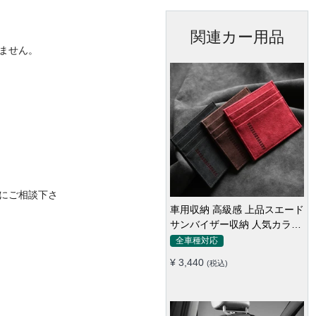
関連カー用品
ません。
にご相談下さ
車用収納 高級感 上品スエード
サンバイザー収納 人気カラー
実用 おしゃれ レシート カー
全車種対応
ドケース
¥ 3,440
(税込)