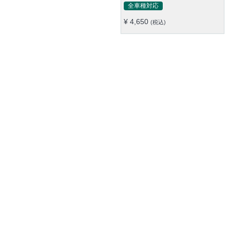
機能 多色 防水防塵 キャンプ
全車種対応
¥ 4,650
(税込)