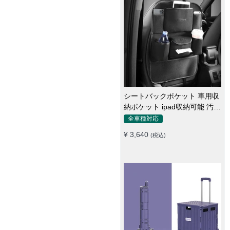
シートバックポケット 車用収
納ポケット ipad収納可能 汚れ
防止 子供のキック対策
全車種対応
¥ 3,640
(税込)