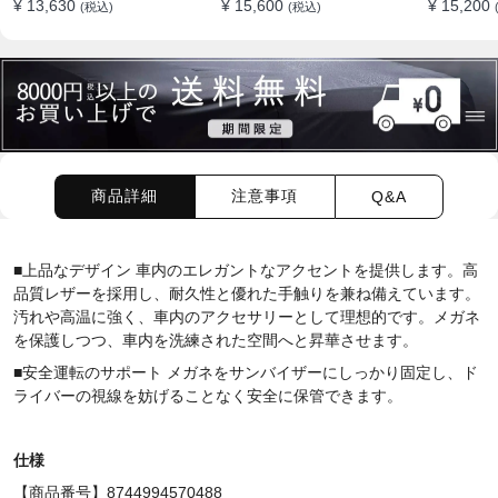
¥ 13,630
¥ 15,600
¥ 15,200
(税込)
(税込)
ション
商品詳細
注意事項
Q&A
■上品なデザイン 車内のエレガントなアクセントを提供します。高
品質レザーを採用し、耐久性と優れた手触りを兼ね備えています。
汚れや高温に強く、車内のアクセサリーとして理想的です。メガネ
を保護しつつ、車内を洗練された空間へと昇華させます。
■安全運転のサポート メガネをサンバイザーにしっかり固定し、ド
ライバーの視線を妨げることなく安全に保管できます。
仕様
【商品番号】8744994570488