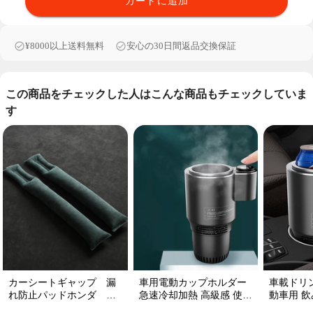
カートに追加
¥8000以上送料無料
安心の30日間返品交換保証
この商品をチェックした人はこんな商品もチェックしていま
す
カーシートギャップ 漏
車用電動カップホルダー
車載ドリ
れ防止パッドホンダ シ
急速冷却加熱 高級感 使い
動車用 飲み
ートコンソール 隙間 クッ
便利 静音 収納 飲み物
プ維持 