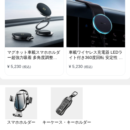
マグネット車載スマホホルダ
車載ワイヤレス充電器 LEDラ
ー超強力吸着 多角度調整
イト付き360度回転 安定性 粘
360°回転な台座 車用ホルダ
着ゲル吸盤＆エアコン吹き出
¥ 5,230
¥ 5,230
(税込)
(税込)
ー 折りたたみ式 片手操作 安
し口式兼用 片手操作 置くだ
定 落ちない 全機種対応
けワイヤレス充電 スマホホル
ダー
スマホホルダー
キーケース・キーホルダー