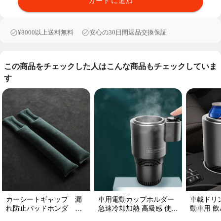
カートに追加
¥8000以上送料無料
安心の30日間返品交換保証
この商品をチェックした人はこんな商品もチェックしていま
す
カーシートギャップ 漏
車用電動カップホルダー
車載ドリ
れ防止パッドホンダ シ
急速冷却加熱 高級感 使い
動車用 飲み
ートコンソール 隙間 クッ
便利 静音 収納 飲み物
プ維持 