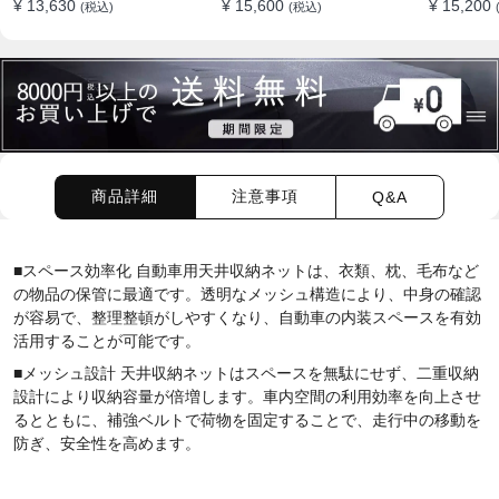
¥ 13,630
¥ 15,600
¥ 15,200
(税込)
(税込)
ション
商品詳細
注意事項
Q&A
■スペース効率化 自動車用天井収納ネットは、衣類、枕、毛布など
の物品の保管に最適です。透明なメッシュ構造により、中身の確認
が容易で、整理整頓がしやすくなり、自動車の内装スペースを有効
活用することが可能です。
■メッシュ設計 天井収納ネットはスペースを無駄にせず、二重収納
設計により収納容量が倍増します。車内空間の利用効率を向上させ
るとともに、補強ベルトで荷物を固定することで、走行中の移動を
防ぎ、安全性を高めます。