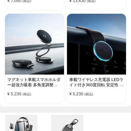
¥ 7,050
¥ 13,630
(税込)
(税込)
マグネット車載スマホホルダ
車載ワイヤレス充電器 LEDラ
ー超強力吸着 多角度調整
イト付き360度回転 安定性 粘
360°回転な台座 車用ホルダ
着ゲル吸盤＆エアコン吹き出
¥ 5,230
¥ 5,230
(税込)
(税込)
ー 折りたたみ式 片手操作 安
し口式兼用 片手操作 置くだ
定 落ちない 全機種対応
けワイヤレス充電 スマホホル
ダー