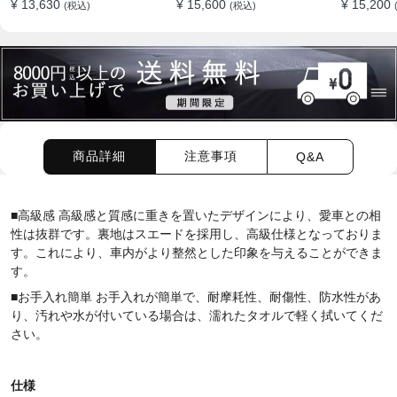
¥ 13,630
¥ 15,600
¥ 15,200
(税込)
(税込)
ション
商品詳細
注意事項
Q&A
■高級感 高級感と質感に重きを置いたデザインにより、愛車との相
性は抜群です。裏地はスエードを採用し、高級仕様となっておりま
す。これにより、車内がより整然とした印象を与えることができま
す。
■お手入れ簡単 お手入れが簡単で、耐摩耗性、耐傷性、防水性があ
り、汚れや水が付いている場合は、濡れたタオルで軽く拭いてくだ
さい。
仕様