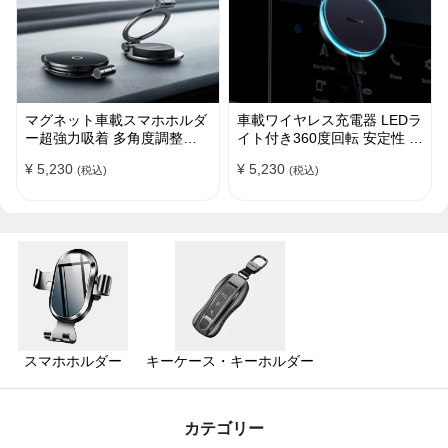
マグネット車載スマホホルダ
車載ワイヤレス充電器 LEDラ
ー超強力吸着 多角度調整
イト付き360度回転 安定性 粘
360°回転な台座 車用ホルダ
着ゲル吸盤＆エアコン吹き出
¥ 5,230
¥ 5,230
(税込)
(税込)
ー 折りたたみ式 片手操作 安
し口式兼用 片手操作 置くだ
定 落ちない 全機種対応
けワイヤレス充電 スマホホル
ダー
スマホホルダー
キーケース・キーホルダー
カテゴリー