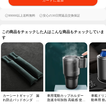
カートに追加
¥8000以上送料無料
安心の30日間返品交換保証
この商品をチェックした人はこんな商品もチェックしていま
す
カーシートギャップ 漏
車用電動カップホルダー
車載ドリ
れ防止パッドホンダ シ
急速冷却加熱 高級感 使い
動車用 飲み
ートコンソール 隙間 クッ
便利 静音 収納 飲み物
プ維持 