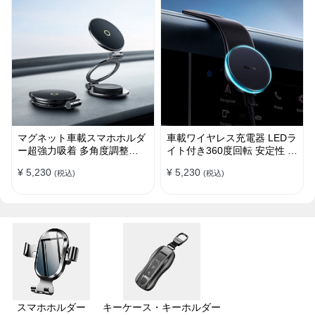
マグネット車載スマホホルダ
車載ワイヤレス充電器 LEDラ
ー超強力吸着 多角度調整
イト付き360度回転 安定性 粘
360°回転な台座 車用ホルダ
着ゲル吸盤＆エアコン吹き出
¥ 5,230
¥ 5,230
(税込)
(税込)
ー 折りたたみ式 片手操作 安
し口式兼用 片手操作 置くだ
定 落ちない 全機種対応
けワイヤレス充電 スマホホル
ダー
スマホホルダー
キーケース・キーホルダー