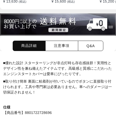
¥ 13,630
¥ 15,600
¥ 15,200
(税込)
(税込)
ション
商品詳細
注意事項
Q&A
■優れた設計 スターターリングが非点灯時も存在感抜群！実用性と
デザイン性を兼ね備えたアイテムです。高級感と質感にこだわった
エンジンスタートカバーは愛車にぴったりです。
■取り付け簡単 裏面に粘着剤が付いているのでボタンに直接取り付
けられます。工具や専門家は必要ありません。車へのダメージは一
切保証されません！
仕様
【商品番号】8801722728696