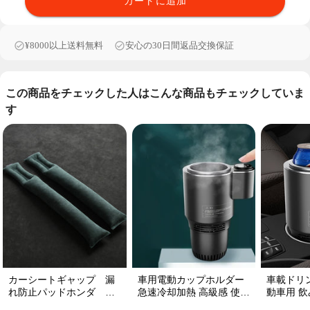
カートに追加
¥8000以上送料無料
安心の30日間返品交換保証
この商品をチェックした人はこんな商品もチェックしていま
す
カーシートギャップ 漏
車用電動カップホルダー
車載ドリ
れ防止パッドホンダ シ
急速冷却加熱 高級感 使い
動車用 飲み
ートコンソール 隙間 クッ
便利 静音 収納 飲み物
プ維持 