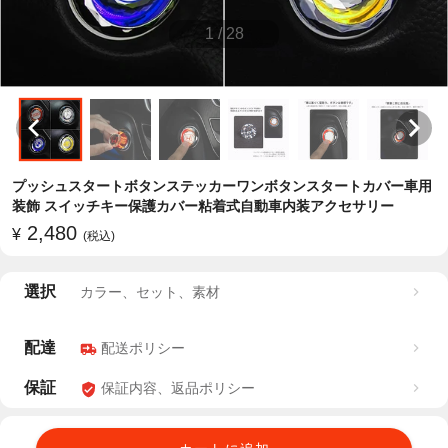
1
/
28
プッシュスタートボタンステッカーワンボタンスタートカバー車用
装飾 スイッチキー保護カバー粘着式自動車内装アクセサリー
2,480
¥
(税込)
選択
カラー、セット、素材
配達
配送ポリシー
保証
保証内容、返品ポリシー