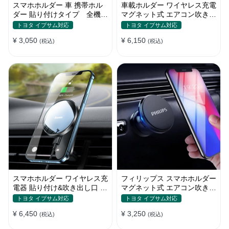
スマホホルダー 車 携帯ホル
車載ホルダー ワイヤレス充電
ダー 貼り付けタイプ 全機種
マグネット式 エアコン吹き出
電波干渉なし 自由回転 合金
し口用 スマホ iPhone
トヨタ イプサム対応
トヨタ イプサム対応
13/iPhone12
¥ 3,050
¥ 6,150
(税込)
(税込)
スマホホルダー ワイヤレス充
フィリップス スマホホルダー
電器 貼り付け&吹き出し口 マ
マグネット式 エアコン吹き出
グネット式 magsafe 全機種
し口 全機種
トヨタ イプサム対応
トヨタ イプサム対応
¥ 6,450
¥ 3,250
(税込)
(税込)