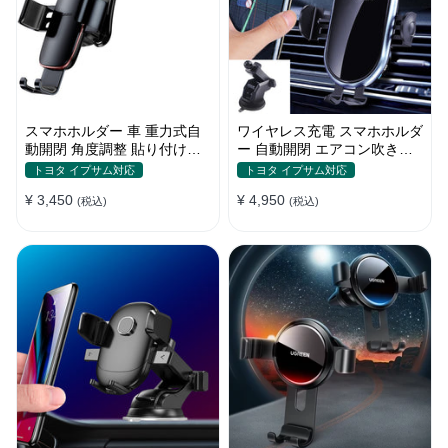
スマホホルダー 車 重力式自
ワイヤレス充電 スマホホルダ
動開閉 角度調整 貼り付けタ
ー 自動開閉 エアコン吹き出
イプ 片手操作 多機種対応
し口式 全機種 車
トヨタ イプサム対応
トヨタ イプサム対応
¥ 3,450
¥ 4,950
(税込)
(税込)