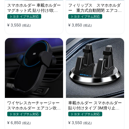
スマホホルダー 車載ホルダー
フィリップス スマホホルダ
マグネット式 貼り付け/吹き
ー 重力式自動開閉 エアコン
出し口 合金 多機種対応
吹き出し口用 クリップ式 車
トヨタ イプサム対応
トヨタ イプサム対応
¥ 3,550
¥ 3,850
(税込)
(税込)
ワイヤレスカーチャージャー
車載ホルダー スマホホルダー
スマホホルダー エアコン吹き
貼り付けタイプ 3M滑り止め
出し口/ 貼り付け
シリコンパッド 全機種
トヨタ イプサム対応
トヨタ イプサム対応
¥ 6,850
¥ 3,550
(税込)
(税込)