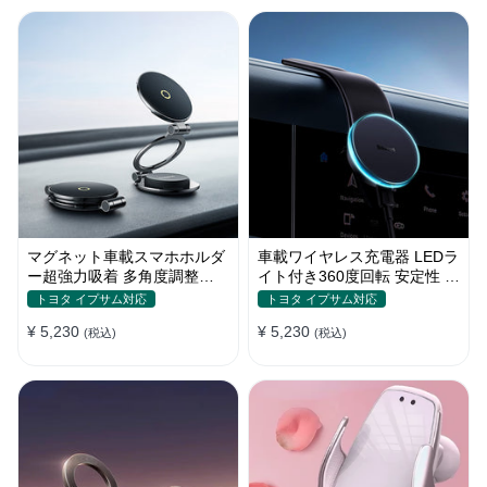
マグネット車載スマホホルダ
車載ワイヤレス充電器 LEDラ
ー超強力吸着 多角度調整
イト付き360度回転 安定性 粘
360°回転な台座 車用ホルダ
着ゲル吸盤＆エアコン吹き出
トヨタ イプサム対応
トヨタ イプサム対応
ー 折りたたみ式 片手操作 安
し口式兼用 片手操作 置くだ
¥ 5,230
¥ 5,230
定 落ちない 全機種対応
(税込)
けワイヤレス充電 スマホホル
(税込)
ダー