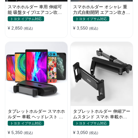
スマホホルダー 車用 伸縮可
スマホホルダー オシャレ 重
能 吸盤タイプ/エアコン吹き
力式自動開閉 エアコン吹き出
出し口 角度調整 片手操作 全
し口用 片手操作 全機種 車
トヨタ イプサム対応
トヨタ イプサム対応
機種
¥ 2,850
¥ 3,550
(税込)
(税込)
タブレットホルダー スマホホ
タブレットホルダー 伸縮アー
ルダー 車載 ヘッドレスト 後
ムスタンド スマホ 車載ホル
部座席 ipad カー用品
ダー ipad 角度・高さ調整
トヨタ イプサム対応
トヨタ イプサム対応
¥ 5,350
¥ 3,050
(税込)
(税込)