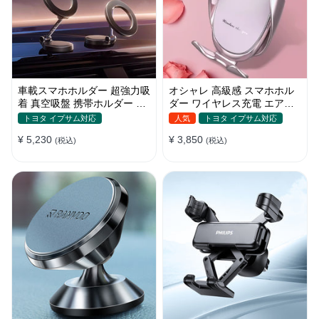
車載スマホホルダー 超強力吸
オシャレ 高級感 スマホホル
着 真空吸盤 携帯ホルダー 多
ダー ワイヤレス充電 エアコ
角度調整 360°回転な台座 車
ン吹き出し口/ 吸盤タイプ 女
トヨタ イプサム対応
人気
トヨタ イプサム対応
用ホルダー 折りたたみ式 片
性
¥ 5,230
¥ 3,850
手操作 カー用品 全機種対応
(税込)
(税込)