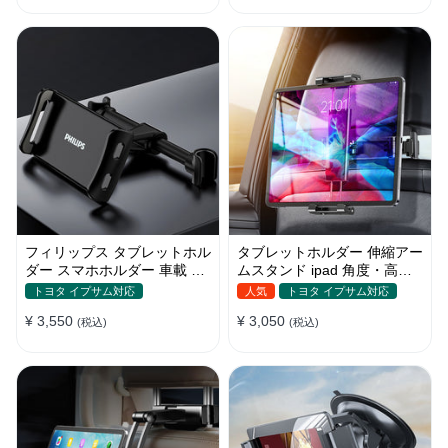
フィリップス タブレットホル
タブレットホルダー 伸縮アー
ダー スマホホルダー 車載 ヘ
ムスタンド ipad 角度・高さ
ッドレスト ipad 角度調整
調整 スマホ 車載 ヘッドレス
トヨタ イプサム対応
人気
トヨタ イプサム対応
ト
¥ 3,550
¥ 3,050
(税込)
(税込)