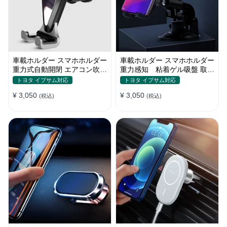
車載ホルダー スマホホルダー
車載ホルダー スマホホルダー
重力式自動開閉 エアコン吹き
重力感知 粘着ゲル吸盤 取り
出し口用 全機種
付け簡単 360度回転
トヨタ イプサム対応
トヨタ イプサム対応
¥ 3,050
¥ 3,050
(税込)
(税込)