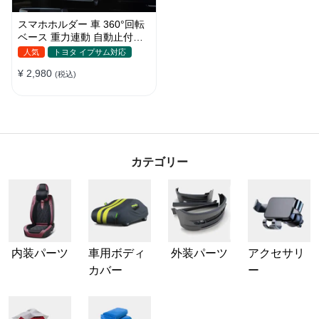
スマホホルダー 車 360°回転
ベース 重力連動 自動止付け
車 スマホスタンド 車載 携帯
人気
トヨタ イプサム対応
ホルダー 片手操作 自由調節
¥ 2,980
車用 エアコン吹き出し口 取
(税込)
付け簡単
カテゴリー
内装パーツ
車用ボディ
外装パーツ
アクセサリ
カバー
ー