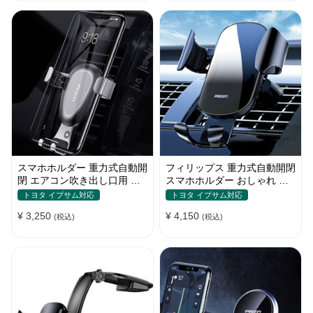
スマホホルダー 重力式自動開
フィリップス 重力式自動開閉
閉 エアコン吹き出し口用 全
スマホホルダー おしゃれ エ
機種 360°回転 片手操作
アコン吹き出し口 全機種 車
トヨタ イプサム対応
トヨタ イプサム対応
¥ 3,250
¥ 4,150
(税込)
(税込)