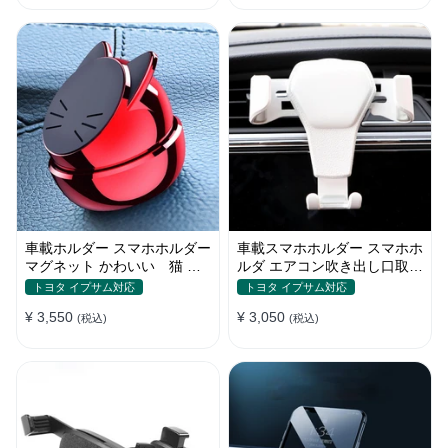
車載ホルダー スマホホルダー
車載スマホホルダー スマホホ
マグネット かわいい 猫 全
ルダ エアコン吹き出し口取り
機種 片手操作
付け 全機種 可愛い アニメ
トヨタ イプサム対応
トヨタ イプサム対応
¥ 3,550
¥ 3,050
(税込)
(税込)