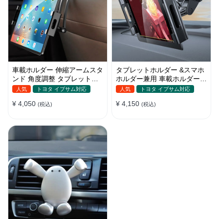
車載ホルダー 伸縮アームスタ
タブレットホルダー &スマホ
ンド 角度調整 タブレットホ
ホルダー兼用 車載ホルダー
ルダー スマホ 折り畳み ipad
吸盤 ダッシュボード
人気
トヨタ イプサム対応
人気
トヨタ イプサム対応
¥ 4,050
¥ 4,150
(税込)
(税込)