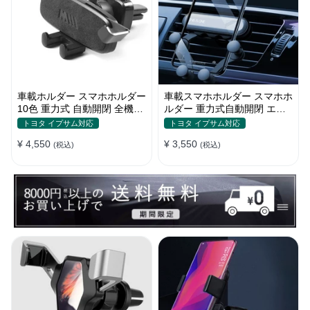
車載ホルダー スマホホルダー
車載スマホホルダー スマホホ
10色 重力式 自動開閉 全機
ルダー 重力式自動開閉 エア
種 ミニ 片手操作 全機種
コン吹き出し口用 シンプル
トヨタ イプサム対応
トヨタ イプサム対応
¥ 4,550
¥ 3,550
(税込)
(税込)