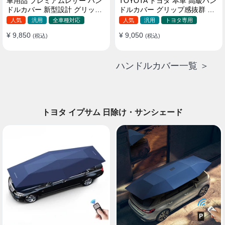
車用品 プレミアムレザー ハン
TOYOTA トヨタ 本革 高級ハン
ドルカバー 新型設計 グリップ
ドルカバー グリップ感抜群 取
感向上 取付簡単 滑り止め 36〜
り付け簡単 滑り止め 37~40CM
人気
汎用
全車種対応
人気
汎用
トヨタ専用
38cm
¥ 9,850
¥ 9,050
(税込)
(税込)
ハンドルカバー一覧 ＞
トヨタ イプサム 日除け・サンシェード