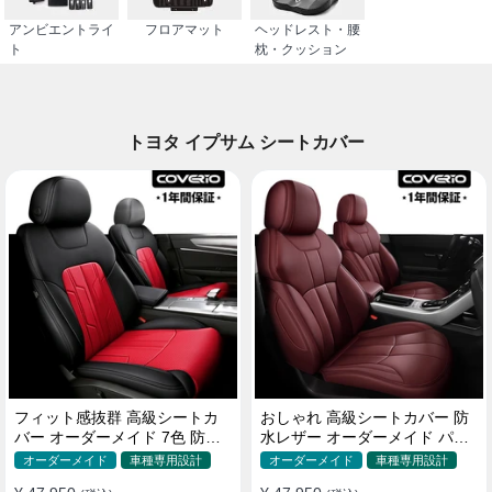
アンビエントライ
フロアマット
ヘッドレスト・腰
ト
枕・クッション
トヨタ イプサム シートカバー
フィット感抜群 高級シートカ
おしゃれ 高級シートカバー 防
バー オーダーメイド 7色 防水
水レザー オーダーメイド パン
レザー おしゃれ 全席セット
チング加工 9色 全席セット
オーダーメイド
車種専用設計
オーダーメイド
車種専用設計