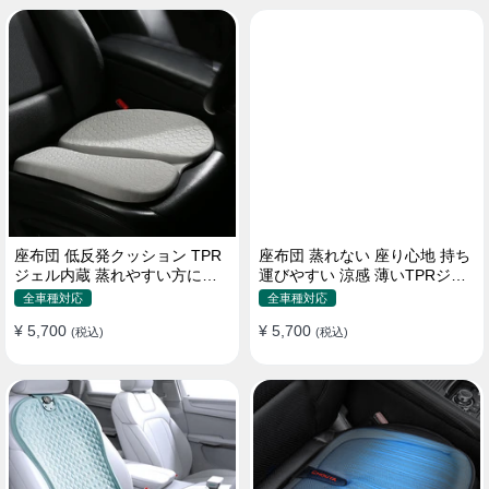
座布団 低反発クッション TPR
座布団 蒸れない 座り心地 持ち
ジェル内蔵 蒸れやすい方にお
運びやすい 涼感 薄いTPRジェ
勧め おしり 熱い
ル内蔵 多用途
全車種対応
全車種対応
¥ 5,700
¥ 5,700
(税込)
(税込)