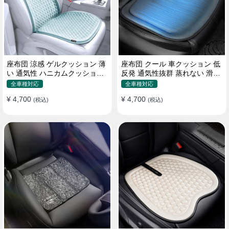
座布団 涼感 ゲルクッション 薄
座布団 クール 車クッション 低
い 通気性 ハニカムクッション
反発 通気性抜群 蒸れない 滑り
四季通用 おすすめ
止め おすすめ
全車種対応
全車種対応
¥ 4,700
¥ 4,700
(税込)
(税込)