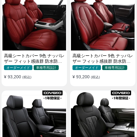
高級シートカバー 9色 ナッパレ
高級シートカバー 9色 ナッパレ
ザー フィット感抜群 防水防汚
ザー フィット感抜群 防水防汚
オーダーメイド 全席セット
オーダーメイド 全席セット
オーダーメイド
車種専用設計
オーダーメイド
車種専用設計
¥ 93,200
¥ 93,200
(税込)
(税込)