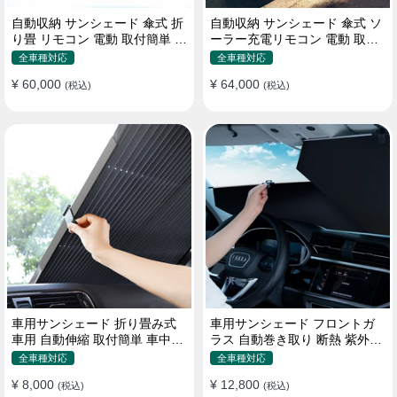
自動収納 サンシェード 傘式 折
自動収納 サンシェード 傘式 ソ
り畳 リモコン 電動 取付簡単 汎
ーラー充電リモコン 電動 取付
用 防風
簡単 汎用
全車種対応
全車種対応
¥ 60,000
¥ 64,000
(税込)
(税込)
車用サンシェード 折り畳み式
車用サンシェード フロントガ
車用 自動伸縮 取付簡単 車中泊
ラス 自動巻き取り 断熱 紫外線
紫外線UVカット 仮眠 断熱
UVカット 取付収納便利
全車種対応
全車種対応
¥ 8,000
¥ 12,800
(税込)
(税込)