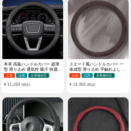
本革 高級ハンドルカバー 超薄
スエード風ハンドルカバー 一
型 滑り止め 通気性 吸汗 快適
体成型 滑り止め 手触れよし 吸
耐久性 四季汎用 35~40CM
汗 高級感 四季汎用 35~38CM
人気
汎用
全車種対応
人気
汎用
全車種対応
¥ 11,250
¥ 14,350
(税込)
(税込)