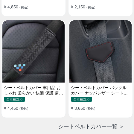
¥ 4,850
¥ 2,150
(税込)
(税込)
シートベルトカバー 車用品 お
シートベルトカバー バックル
しゃれ 柔らかい 快適 保護 肩当
カバー ナッパレザー シートベ
てパッド 圧迫感軽減
ルトパッド 異音防止 傷防止 マ
全車種対応
全車種対応
グネット式2個
¥ 4,450
¥ 3,650
(税込)
(税込)
シートベルトカバー一覧 ＞