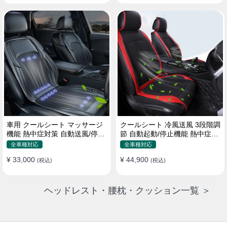
車用 クールシート マッサージ
クールシート 冷風送風 3段階調
機能 熱中症対策 自動送風/停止
節 自動起動/停止機能 熱中症対
機能 24個強力ファン 取付簡単
策 夏 暑さ対策 取付簡単
全車種対応
全車種対応
¥ 33,000
¥ 44,900
(税込)
(税込)
ヘッドレスト・腰枕・クッション一覧 ＞