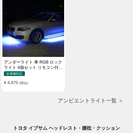
アンダーライト 車 RGB ロック
ライト 4個セット リモコン付き
ボタンスイッチ付き 多機能 車
全車種対応
外装飾 車のシャーシ装飾用 防
¥ 4,870
水 おしゃれ
(税込)
アンビエントライト一覧 ＞
トヨタ イプサム ヘッドレスト・腰枕・クッション