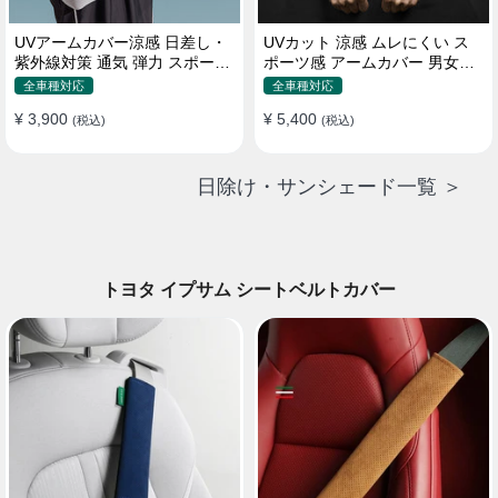
UVアームカバー涼感 日差し・
UVカット 涼感 ムレにくい ス
紫外線対策 通気 弾力 スポーツ
ポーツ感 アームカバー 男女汎
感 メンズ
用 xs-xxl
全車種対応
全車種対応
¥ 3,900
¥ 5,400
(税込)
(税込)
日除け・サンシェード一覧 ＞
トヨタ イプサム シートベルトカバー