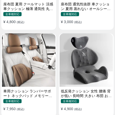
座布団 夏用 クールマット 涼感
座布団 通気性抜群 車クッショ
車クッション 極薄 通気性 丸洗
ン 夏用 蒸れない オールシーズ
いOK すずしい
ン おしゃれ
全車種対応
全車種対応
¥ 4,800
¥ 3,000
(税込)
(税込)
車用クッション ランバーサポ
低反発クッション 女性 腰痛 背
ート ネックパッド メモリーフ
が低い 長時間 大きい 布団 おし
ォーム 疲労回復
ゃれ 運転 疲労回復
全車種対応
全車種対応
¥ 7,950
¥ 4,900
(税込)
(税込)