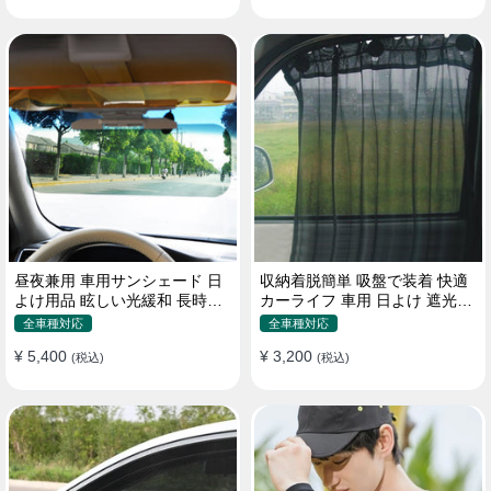
昼夜兼用 車用サンシェード 日
収納着脱簡単 吸盤で装着 快適
よけ用品 眩しい光緩和 長時間
カーライフ 車用 日よけ 遮光
運転 特殊遮光素材
UVカット 通気
全車種対応
全車種対応
¥ 5,400
¥ 3,200
(税込)
(税込)