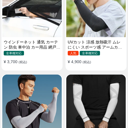
ウインドーネット 通気 カーテ
UVカット 涼感 放熱吸汗 ムレ
ン 防虫 車中泊 カー用品 網戸
にくい スポーツ感 アームカバ
取付簡単
ー 男女汎用
全車種対応
人気
全車種対応
¥ 3,700
¥ 4,900
(税込)
(税込)