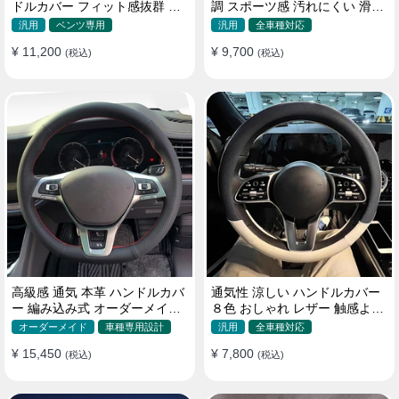
ドルカバー フィット感抜群 お
調 スポーツ感 汚れにくい 滑り
しゃれ 操作性向上 四季 38CM
止め かっこいい 取り付け簡単
汎用
ベンツ専用
汎用
全車種対応
38CM
¥ 11,200
¥ 9,700
(税込)
(税込)
高級感 通気 本革 ハンドルカバ
通気性 涼しい ハンドルカバー
ー 編み込み式 オーダーメイド
８色 おしゃれ レザー 触感よく
握り感抜群 操作性アップ
シンブル 落ち着いた気品
オーダーメイド
車種専用設計
汎用
全車種対応
35~40CM
¥ 15,450
¥ 7,800
(税込)
(税込)