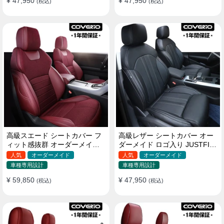
¥ 47,950
¥ 47,950
(税込)
(税込)
高級スエード シートカバー フ
高級レザー シートカバー オー
ィット感抜群 オーダーメイド
ダーメイド ロゴ入り JUSTFIT
耐久性 オシャレ 全席セット
保証 耐摩耗性 全席セット
人気
オーダーメイド
人気
オーダーメイド
車種専用設計
車種専用設計
¥ 59,850
¥ 47,950
(税込)
(税込)