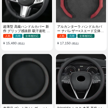
超薄型 高級ハンドルカバー 新
アルカンターラ ハンドルカバ
作 グリップ感抜群 吸汗速乾 ス
ー ナパレザー×スエード立体デ
エード ナパレザー 通年使用
ザイン 四季汎用 O/D型兼用 38-
人気
汎用
全車種対応
人気
汎用
全車種対応
37~38CM
40cm
¥ 15,480
¥ 17,150
(税込)
(税込)