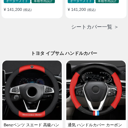
ド 防水 雰囲気 全席セット
ド 防水 雰囲気 全席セット
オーダーメイド
車種専用設計
オーダーメイド
車種専用設計
¥ 141,200
¥ 141,200
(税込)
(税込)
シートカバー一覧 ＞
トヨタ イプサム ハンドルカバー
Benzベンツ スエード 高級ハン
通気 ハンドルカバー カーボン