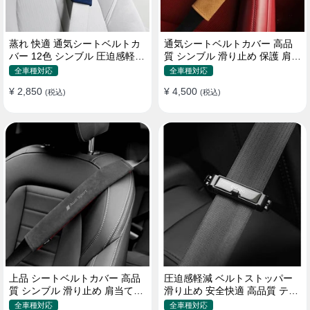
蒸れ 快適 通気シートベルトカ
通気シートベルトカバー 高品
バー 12色 シンブル 圧迫感軽減
質 シンブル 滑り止め 保護 肩当
保護 肩当てパッド
てパッド 圧迫感軽減
全車種対応
全車種対応
¥ 2,850
¥ 4,500
(税込)
(税込)
上品 シートベルトカバー 高品
圧迫感軽減 ベルトストッパー
質 シンブル 滑り止め 肩当てパ
滑り止め 安全快適 高品質 テー
ッド 圧迫感軽減
プクリップ 快適 2個セット
全車種対応
全車種対応