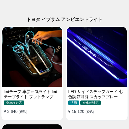
トヨタ イプサム アンビエントライト
ledテープ 車雰囲気ライト led
LED サイドステップガード 七
テープライト フットランプ 車
色調節可能 スカッフプレート
内装飾 USB 3メートル
自動変色 配線不要 自動変色
全車種対応
汎用
全車種対応
¥ 3,640
¥ 15,120
(税込)
(税込)