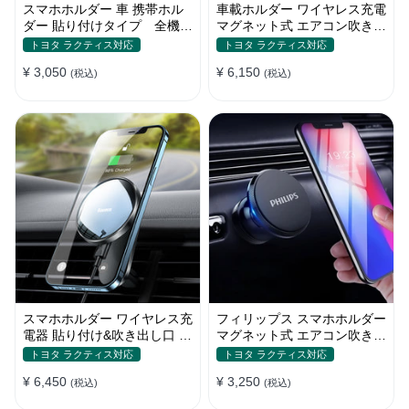
スマホホルダー 車 携帯ホル
車載ホルダー ワイヤレス充電
ダー 貼り付けタイプ 全機種
マグネット式 エアコン吹き出
電波干渉なし 自由回転 合金
し口用 スマホ iPhone
トヨタ ラクティス対応
トヨタ ラクティス対応
13/iPhone12
¥ 3,050
¥ 6,150
(税込)
(税込)
スマホホルダー ワイヤレス充
フィリップス スマホホルダー
電器 貼り付け&吹き出し口 マ
マグネット式 エアコン吹き出
グネット式 magsafe 全機種
し口 全機種
トヨタ ラクティス対応
トヨタ ラクティス対応
¥ 6,450
¥ 3,250
(税込)
(税込)