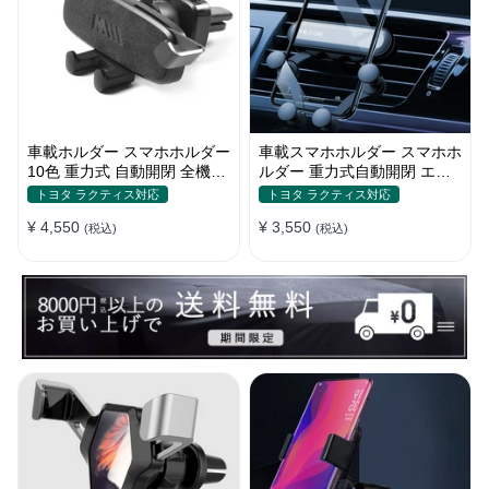
車載ホルダー スマホホルダー
車載スマホホルダー スマホホ
10色 重力式 自動開閉 全機
ルダー 重力式自動開閉 エア
種 ミニ 片手操作 全機種
コン吹き出し口用 シンプル
トヨタ ラクティス対応
トヨタ ラクティス対応
¥ 4,550
¥ 3,550
(税込)
(税込)