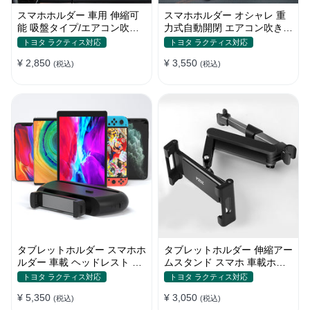
スマホホルダー 車用 伸縮可
スマホホルダー オシャレ 重
能 吸盤タイプ/エアコン吹き
力式自動開閉 エアコン吹き出
出し口 角度調整 片手操作 全
し口用 片手操作 全機種 車
トヨタ ラクティス対応
トヨタ ラクティス対応
機種
¥ 2,850
¥ 3,550
(税込)
(税込)
タブレットホルダー スマホホ
タブレットホルダー 伸縮アー
ルダー 車載 ヘッドレスト 後
ムスタンド スマホ 車載ホル
部座席 ipad カー用品
ダー ipad 角度・高さ調整
トヨタ ラクティス対応
トヨタ ラクティス対応
¥ 5,350
¥ 3,050
(税込)
(税込)