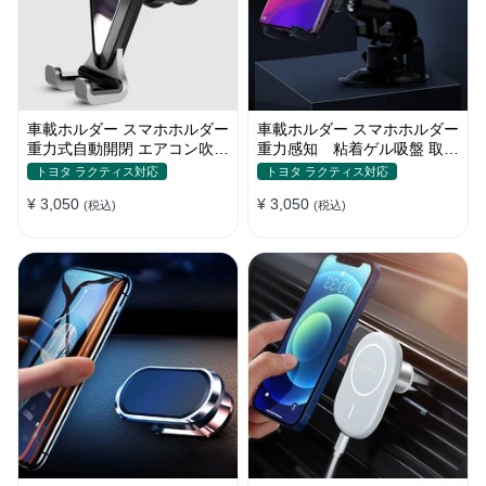
車載ホルダー スマホホルダー
車載ホルダー スマホホルダー
重力式自動開閉 エアコン吹き
重力感知 粘着ゲル吸盤 取り
出し口用 全機種
付け簡単 360度回転
トヨタ ラクティス対応
トヨタ ラクティス対応
¥ 3,050
¥ 3,050
(税込)
(税込)