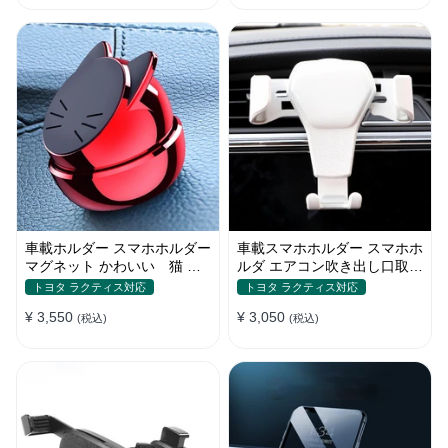
車載ホルダー スマホホルダー
車載スマホホルダー スマホホ
マグネット かわいい 猫 全
ルダ エアコン吹き出し口取り
機種 片手操作
付け 全機種 可愛い アニメ
トヨタ ラクティス対応
トヨタ ラクティス対応
¥ 3,550
¥ 3,050
(税込)
(税込)