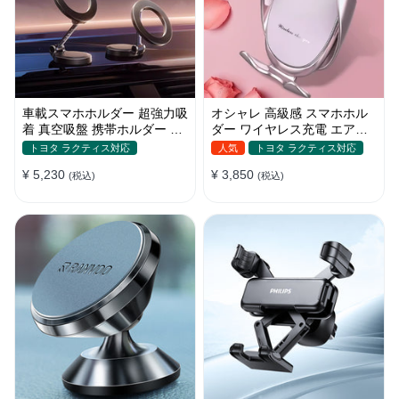
車載スマホホルダー 超強力吸
オシャレ 高級感 スマホホル
着 真空吸盤 携帯ホルダー 多
ダー ワイヤレス充電 エアコ
角度調整 360°回転な台座 車
ン吹き出し口/ 吸盤タイプ 女
トヨタ ラクティス対応
人気
トヨタ ラクティス対応
用ホルダー 折りたたみ式 片
性
¥ 5,230
¥ 3,850
手操作 カー用品 全機種対応
(税込)
(税込)