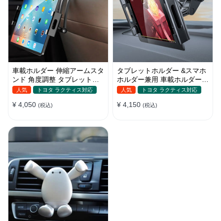
車載ホルダー 伸縮アームスタ
タブレットホルダー &スマホ
ンド 角度調整 タブレットホ
ホルダー兼用 車載ホルダー
ルダー スマホ 折り畳み ipad
吸盤 ダッシュボード
人気
トヨタ ラクティス対応
人気
トヨタ ラクティス対応
¥ 4,050
¥ 4,150
(税込)
(税込)