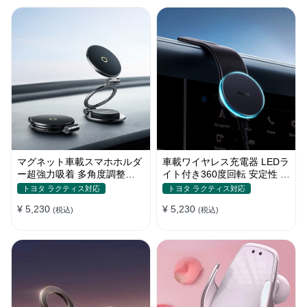
マグネット車載スマホホルダ
車載ワイヤレス充電器 LEDラ
ー超強力吸着 多角度調整
イト付き360度回転 安定性 粘
360°回転な台座 車用ホルダ
着ゲル吸盤＆エアコン吹き出
トヨタ ラクティス対応
トヨタ ラクティス対応
ー 折りたたみ式 片手操作 安
し口式兼用 片手操作 置くだ
¥ 5,230
¥ 5,230
定 落ちない 全機種対応
(税込)
けワイヤレス充電 スマホホル
(税込)
ダー