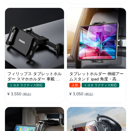
フィリップス タブレットホル
タブレットホルダー 伸縮アー
ダー スマホホルダー 車載 ヘ
ムスタンド ipad 角度・高さ
ッドレスト ipad 角度調整
調整 スマホ 車載 ヘッドレス
トヨタ ラクティス対応
人気
トヨタ ラクティス対応
ト
¥ 3,550
¥ 3,050
(税込)
(税込)