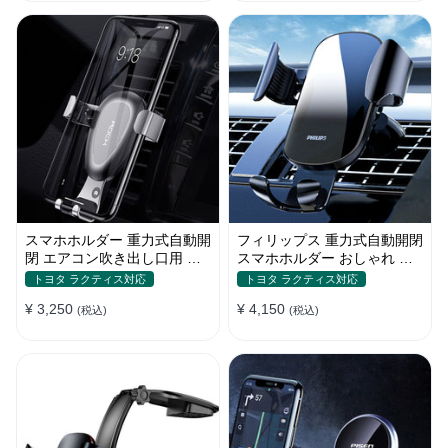
スマホホルダー 重力式自動開
フィリップス 重力式自動開閉
閉 エアコン吹き出し口用 全
スマホホルダー おしゃれ エ
機種 360°回転 片手操作
アコン吹き出し口 全機種 車
トヨタ ラクティス対応
トヨタ ラクティス対応
¥ 3,250
¥ 4,150
(税込)
(税込)