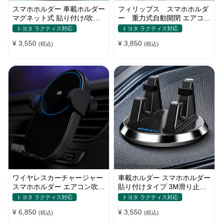
スマホホルダー 車載ホルダー
フィリップス スマホホルダ
マグネット式 貼り付け/吹き
ー 重力式自動開閉 エアコン
出し口 合金 多機種対応
吹き出し口用 クリップ式 車
トヨタ ラクティス対応
トヨタ ラクティス対応
¥ 3,550
¥ 3,850
(税込)
(税込)
ワイヤレスカーチャージャー
車載ホルダー スマホホルダー
スマホホルダー エアコン吹き
貼り付けタイプ 3M滑り止め
出し口/ 貼り付け
シリコンパッド 全機種
トヨタ ラクティス対応
トヨタ ラクティス対応
¥ 6,850
¥ 3,550
(税込)
(税込)