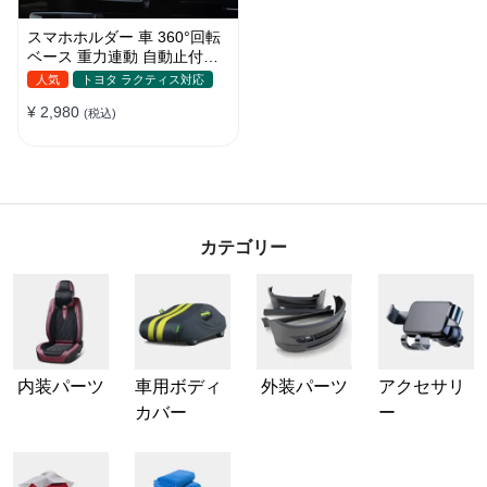
スマホホルダー 車 360°回転
ベース 重力連動 自動止付け
車 スマホスタンド 車載 携帯
人気
トヨタ ラクティス対応
ホルダー 片手操作 自由調節
¥ 2,980
車用 エアコン吹き出し口 取
(税込)
付け簡単
カテゴリー
内装パーツ
車用ボディ
外装パーツ
アクセサリ
カバー
ー