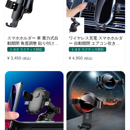
スマホホルダー 車 重力式自
ワイヤレス充電 スマホホルダ
動開閉 角度調整 貼り付けタ
ー 自動開閉 エアコン吹き出
イプ 片手操作 多機種対応
し口式 全機種 車
トヨタ ラクティス対応
トヨタ ラクティス対応
¥ 3,450
¥ 4,950
(税込)
(税込)