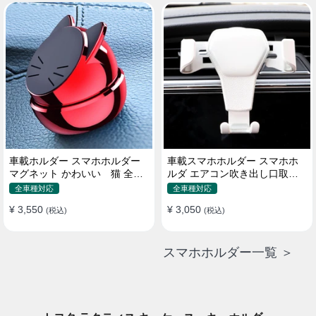
車載ホルダー スマホホルダー
車載スマホホルダー スマホホ
マグネット かわいい 猫 全機
ルダ エアコン吹き出し口取り
種 片手操作
付け 全機種 可愛い アニメ
全車種対応
全車種対応
¥ 3,550
¥ 3,050
(税込)
(税込)
スマホホルダー一覧 ＞