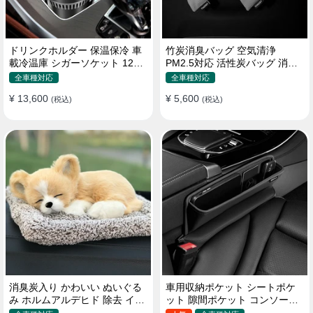
ドリンクホルダー 保温保冷 車
竹炭消臭バッグ 空気清浄
載冷温庫 シガーソケット 12V
PM2.5対応 活性炭バッグ 消臭
車用 車中泊
車用 デオドラント 繰り返し使
全車種対応
全車種対応
用可
¥ 13,600
¥ 5,600
(税込)
(税込)
消臭炭入り かわいい ぬいぐる
車用収納ポケット シートポケ
み ホルムアルデヒド 除去 イン
ット 隙間ポケット コンソール
テリア 贈り物
ボックス カー用品