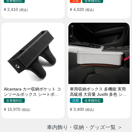
全車種対応
人気
全車種対応
¥ 2,410
¥ 4,020
(税込)
(税込)
Alcantara カー収納ポケット コ
車用収納ボックス 多機能 実用
ンソールボックス シートポケ
高級感 大容量 Justfit 多色 シー
ット 隙間ポケットセット
トポケット ギャップ 隙間収納
全車種対応
汎用
全車種対応
¥ 15,970
¥ 3,400
(税込)
(税込)
車内飾り・収納・グッズ一覧 ＞