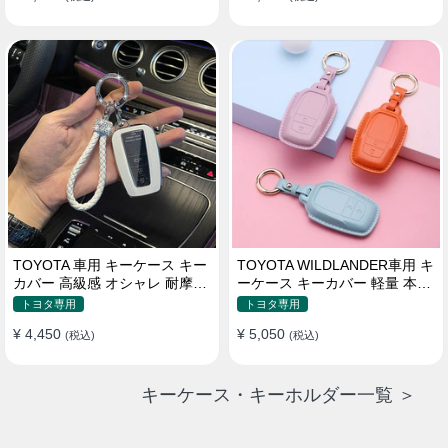
TOYOTA 車用 キーケース キー
TOYOTA WILDLANDER車用 キ
カバー 高級感 オシャレ 耐摩耗
ーケース キーカバー 軽量 本革
耐久性 高品質レザー 傷 汚れ防
かわいい 耐摩耗 耐久性
トヨタ専用
トヨタ専用
止 軽量 防水 鍵を保護
¥ 4,450
¥ 5,050
(税込)
(税込)
キーケース・キーホルダー一覧 ＞