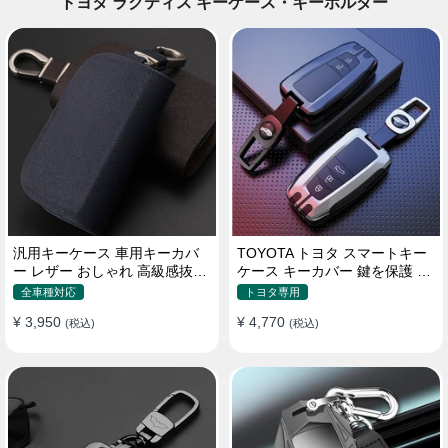
トヨタ ラクティス キーケース・キーホルダー
汎用キーケース 車用キーカバ
TOYOTA トヨタ スマートキー
ー レザー おしゃれ 高級感抜群
ケース キーカバー 鍵を保護 汚
ロゴオーダーメイド
れ防止 滑り止め
全車種対応
トヨタ専用
¥ 3,950
¥ 4,770
(税込)
(税込)