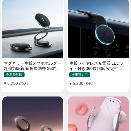
マグネット車載スマホホルダー
車載ワイヤレス充電器 LEDラ
超強力吸着 多角度調整 360°回
イト付き360度回転 安定性 粘
転な台座 車用ホルダー 折りた
着ゲル吸盤＆エアコン吹き出し
全車種対応
全車種対応
たみ式 片手操作 安定 落ちない
口式兼用 片手操作 置くだけワ
¥ 5,230
¥ 5,230
全機種対応
(税込)
イヤレス充電 スマホホルダー
(税込)