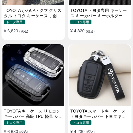
TOYOTA かわいい クマ クリス
TOYOTA トヨタ専用 キーケー
タル トヨタ キーケース 手触り
ス キーカバー キーホルダー ス
いい 高級 傷防止
タイリッシュ オシャレ 汚れ防
トヨタ専用
トヨタ専用
止 滑り止め 傷防止 TPU
¥ 6,820
¥ 4,820
(税込)
(税込)
TOYOTA キーケース リモコン
TOYOTA スマートキーケース
キーカバー 高級 TPU 軽量 シリ
トヨタキーカバー トヨタキー
コン トヨタ キーホルダー
ケース 本革レザー
トヨタ専用
トヨタ専用
¥ 6,630
¥ 4,230
(税込)
(税込)