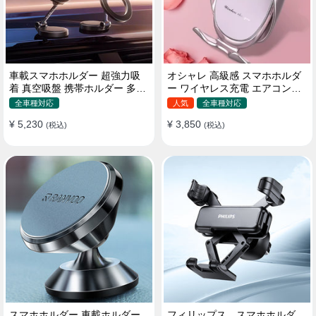
車載スマホホルダー 超強力吸
オシャレ 高級感 スマホホルダ
着 真空吸盤 携帯ホルダー 多角
ー ワイヤレス充電 エアコン吹
度調整 360°回転な台座 車用ホ
き出し口/ 吸盤タイプ 女性
全車種対応
人気
全車種対応
ルダー 折りたたみ式 片手操作
¥ 5,230
¥ 3,850
カー用品 全機種対応
(税込)
(税込)
スマホホルダー 車載ホルダー
フィリップス スマホホルダ