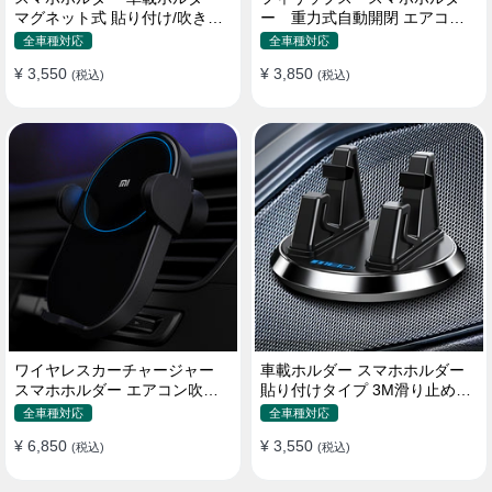
マグネット式 貼り付け/吹き出
ー 重力式自動開閉 エアコン
し口 合金 多機種対応
吹き出し口用 クリップ式 車
全車種対応
全車種対応
¥ 3,550
¥ 3,850
(税込)
(税込)
ワイヤレスカーチャージャー
車載ホルダー スマホホルダー
スマホホルダー エアコン吹き
貼り付けタイプ 3M滑り止めシ
出し口/ 貼り付け
リコンパッド 全機種
全車種対応
全車種対応
¥ 6,850
¥ 3,550
(税込)
(税込)