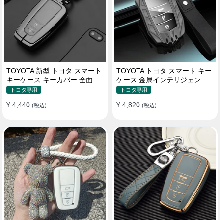
TOYOTA 新型 トヨタ スマート
TOYOTA トヨタ スマート キー
キーケース キーカバー 全面保
ケース 金属インテリジェント
護 汚れ防止 滑り止め 傷防止
キーケース 高質な亜鉛合金材
トヨタ専用
トヨタ専用
質
¥ 4,440
¥ 4,820
(税込)
(税込)