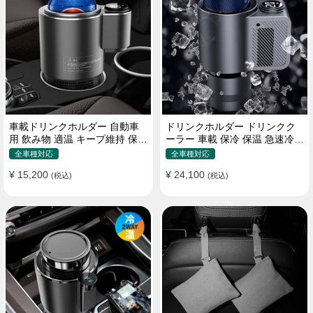
車載ドリンクホルダー 自動車
ドリンクホルダー ドリンクク
用 飲み物 適温 キープ維持 保温
ーラー 車載 保冷 保温 急速冷却
冷機能付き
缶対応
全車種対応
全車種対応
¥ 15,200
¥ 24,100
(税込)
(税込)