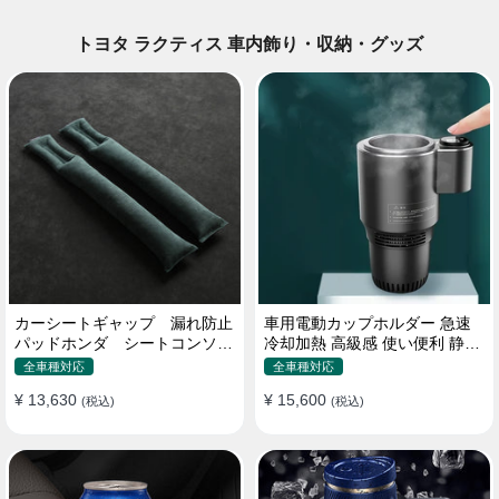
トヨタ ラクティス 車内飾り・収納・グッズ
カーシートギャップ 漏れ防止
車用電動カップホルダー 急速
パッドホンダ シートコンソー
冷却加熱 高級感 使い便利 静音
ル 隙間 クッション
収納 飲み物
全車種対応
全車種対応
¥ 13,630
¥ 15,600
(税込)
(税込)