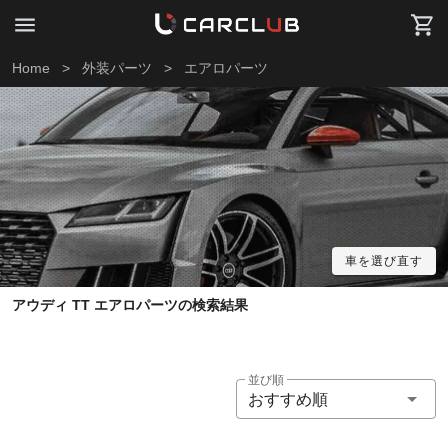
Home
>
外装パーツ
>
エアロパーツ
車を選び直す
アウディ TT エアロパーツの検索結果
並び順
おすすめ順