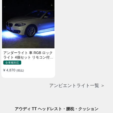
アンダーライト 車 RGB ロック
ライト 4個セット リモコン付き
ボタンスイッチ付き 多機能 車
全車種対応
外装飾 車のシャーシ装飾用 防
¥ 4,870
水 おしゃれ
(税込)
アンビエントライト一覧 ＞
アウディ TT ヘッドレスト・腰枕・クッション