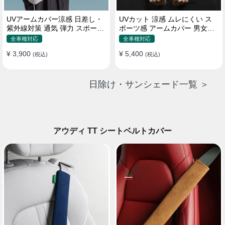
UVアームカバー涼感 日差し・
UVカット 涼感 ムレにくい ス
紫外線対策 通気 弾力 スポーツ
ポーツ感 アームカバー 男女汎
感 メンズ
用 xs-xxl
全車種対応
全車種対応
¥ 3,900
¥ 5,400
(税込)
(税込)
日除け・サンシェード一覧 ＞
アウディ TT シートベルトカバー