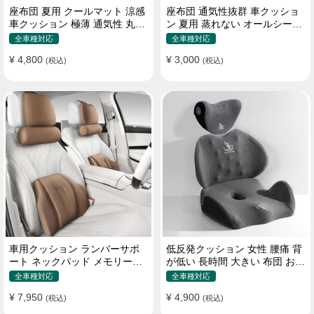
座布団 夏用 クールマット 涼感
座布団 通気性抜群 車クッショ
車クッション 極薄 通気性 丸洗
ン 夏用 蒸れない オールシーズ
いOK すずしい
ン おしゃれ
全車種対応
全車種対応
¥ 4,800
¥ 3,000
(税込)
(税込)
車用クッション ランバーサポ
低反発クッション 女性 腰痛 背
ート ネックパッド メモリーフ
が低い 長時間 大きい 布団 おし
ォーム 疲労回復
ゃれ 運転 疲労回復
全車種対応
全車種対応
¥ 7,950
¥ 4,900
(税込)
(税込)