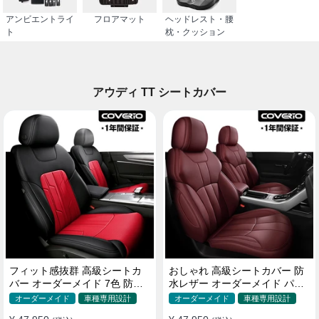
アンビエントライ
フロアマット
ヘッドレスト・腰
ト
枕・クッション
アウディ TT シートカバー
フィット感抜群 高級シートカ
おしゃれ 高級シートカバー 防
バー オーダーメイド 7色 防水
水レザー オーダーメイド パン
レザー おしゃれ 全席セット
チング加工 9色 全席セット
オーダーメイド
車種専用設計
オーダーメイド
車種専用設計