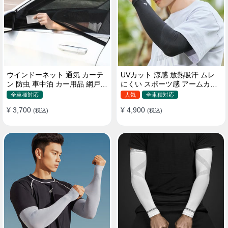
ウインドーネット 通気 カーテ
UVカット 涼感 放熱吸汗 ムレ
ン 防虫 車中泊 カー用品 網戸
にくい スポーツ感 アームカバ
取付簡単
ー 男女汎用
全車種対応
人気
全車種対応
¥ 3,700
¥ 4,900
(税込)
(税込)