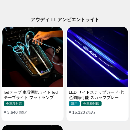
アウディ TT アンビエントライト
ledテープ 車雰囲気ライト led
LED サイドステップガード 七
テープライト フットランプ 車
色調節可能 スカッフプレート
内装飾 USB 3メートル
自動変色 配線不要 自動変色
全車種対応
汎用
全車種対応
¥ 3,640
¥ 15,120
(税込)
(税込)