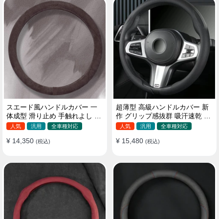
スエード風ハンドルカバー 一
超薄型 高級ハンドルカバー 新
体成型 滑り止め 手触れよし 吸
作 グリップ感抜群 吸汗速乾 ス
汗 高級感 四季汎用 35~38CM
エード ナパレザー 通年使用
人気
汎用
全車種対応
人気
汎用
全車種対応
37~38CM
¥ 14,350
¥ 15,480
(税込)
(税込)