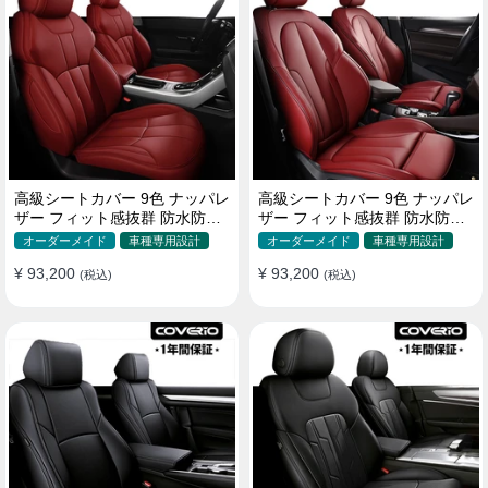
高級シートカバー 9色 ナッパレ
高級シートカバー 9色 ナッパレ
ザー フィット感抜群 防水防汚
ザー フィット感抜群 防水防汚
オーダーメイド 全席セット
オーダーメイド 全席セット
オーダーメイド
車種専用設計
オーダーメイド
車種専用設計
¥ 93,200
¥ 93,200
(税込)
(税込)