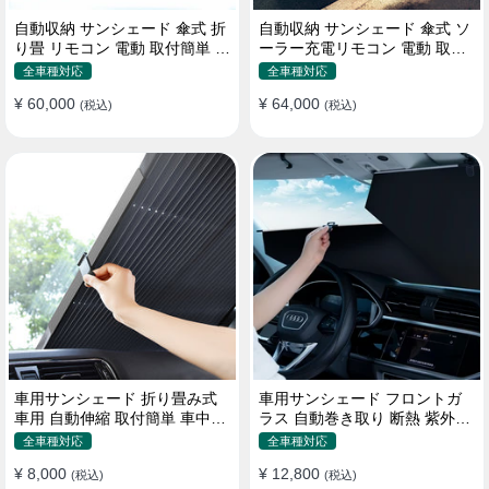
自動収納 サンシェード 傘式 折
自動収納 サンシェード 傘式 ソ
り畳 リモコン 電動 取付簡単 汎
ーラー充電リモコン 電動 取付
用 防風
簡単 汎用
全車種対応
全車種対応
¥ 60,000
¥ 64,000
(税込)
(税込)
車用サンシェード 折り畳み式
車用サンシェード フロントガ
車用 自動伸縮 取付簡単 車中泊
ラス 自動巻き取り 断熱 紫外線
紫外線UVカット 仮眠 断熱
UVカット 取付収納便利
全車種対応
全車種対応
¥ 8,000
¥ 12,800
(税込)
(税込)