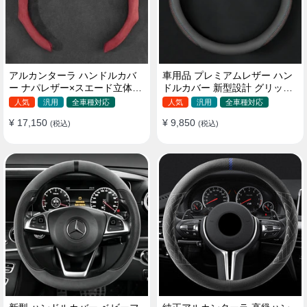
アルカンターラ ハンドルカバ
車用品 プレミアムレザー ハン
ー ナパレザー×スエード立体デ
ドルカバー 新型設計 グリップ
ザイン 四季汎用 O/D型兼用 38-
感向上 取付簡単 滑り止め 36〜
人気
汎用
全車種対応
人気
汎用
全車種対応
40cm
38cm
¥ 17,150
¥ 9,850
(税込)
(税込)