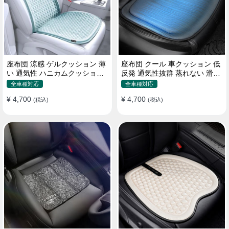
座布団 涼感 ゲルクッション 薄
座布団 クール 車クッション 低
い 通気性 ハニカムクッション
反発 通気性抜群 蒸れない 滑り
四季通用 おすすめ
止め おすすめ
全車種対応
全車種対応
¥ 4,700
¥ 4,700
(税込)
(税込)