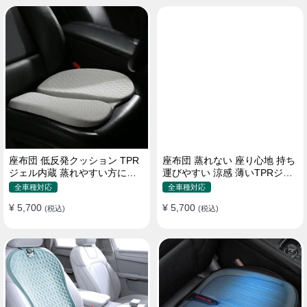
座布団 低反発クッション TPR
座布団 蒸れない 座り心地 持ち
ジェル内蔵 蒸れやすい方にお
運びやすい 涼感 薄いTPRジェ
勧め おしり 熱い
ル内蔵 多用途
全車種対応
全車種対応
¥ 5,700
¥ 5,700
(税込)
(税込)