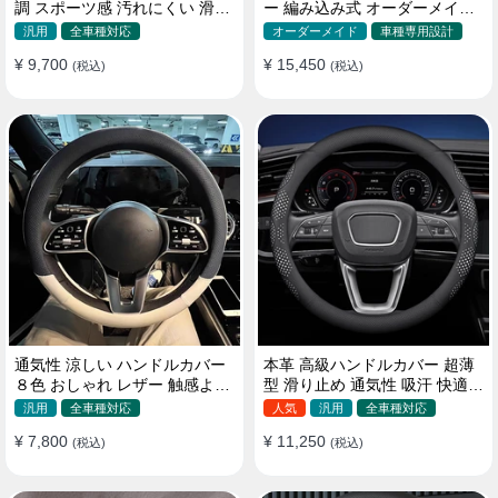
調 スポーツ感 汚れにくい 滑り
ー 編み込み式 オーダーメイド
止め かっこいい 取り付け簡単
握り感抜群 操作性アップ
汎用
全車種対応
オーダーメイド
車種専用設計
38CM
¥ 9,700
¥ 15,450
(税込)
(税込)
通気性 涼しい ハンドルカバー
本革 高級ハンドルカバー 超薄
８色 おしゃれ レザー 触感よく
型 滑り止め 通気性 吸汗 快適
シンブル 落ち着いた気品
耐久性 四季汎用 35~40CM
汎用
全車種対応
人気
汎用
全車種対応
35~40CM
¥ 7,800
¥ 11,250
(税込)
(税込)