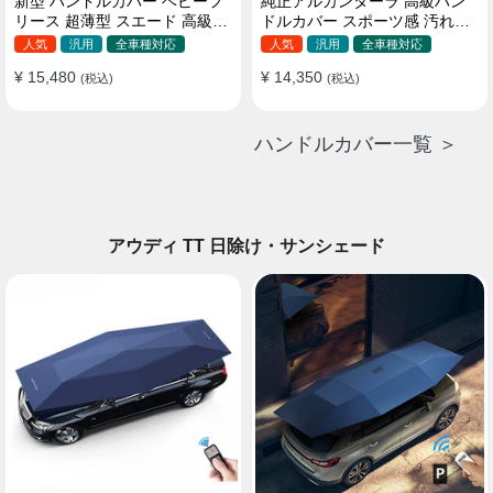
新型 ハンドルカバー ベビーフ
純正アルカンターラ 高級ハン
リース 超薄型 スエード 高級感
ドルカバー スポーツ感 汚れ防
四季汎用 3色展開 38CM
止 おしゃれ 全車種対応
人気
汎用
全車種対応
人気
汎用
全車種対応
37~38CM
¥ 15,480
¥ 14,350
(税込)
(税込)
ハンドルカバー一覧 ＞
アウディ TT 日除け・サンシェード