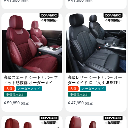
¥ 47,950
¥ 47,950
(税込)
(税込)
高級スエード シートカバー フ
高級レザー シートカバー オー
ィット感抜群 オーダーメイド
ダーメイド ロゴ入り JUSTFIT
耐久性 オシャレ 全席セット
保証 耐摩耗性 全席セット
人気
オーダーメイド
人気
オーダーメイド
車種専用設計
車種専用設計
¥ 59,850
¥ 47,950
(税込)
(税込)