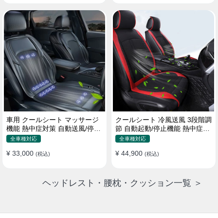
車用 クールシート マッサージ
クールシート 冷風送風 3段階調
機能 熱中症対策 自動送風/停止
節 自動起動/停止機能 熱中症対
機能 24個強力ファン 取付簡単
策 夏 暑さ対策 取付簡単
全車種対応
全車種対応
¥ 33,000
¥ 44,900
(税込)
(税込)
ヘッドレスト・腰枕・クッション一覧 ＞