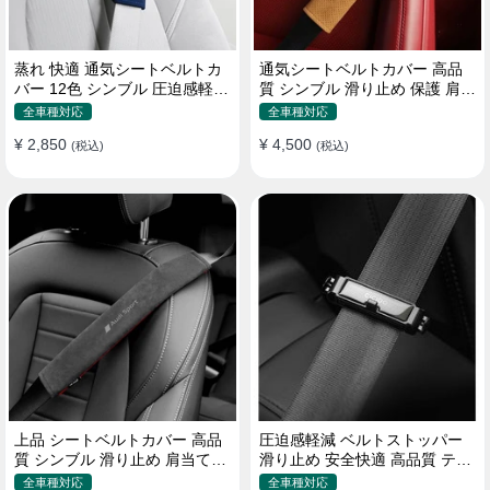
蒸れ 快適 通気シートベルトカ
通気シートベルトカバー 高品
バー 12色 シンブル 圧迫感軽減
質 シンブル 滑り止め 保護 肩当
保護 肩当てパッド
てパッド 圧迫感軽減
全車種対応
全車種対応
¥ 2,850
¥ 4,500
(税込)
(税込)
上品 シートベルトカバー 高品
圧迫感軽減 ベルトストッパー
質 シンブル 滑り止め 肩当てパ
滑り止め 安全快適 高品質 テー
ッド 圧迫感軽減
プクリップ 快適 2個セット
全車種対応
全車種対応