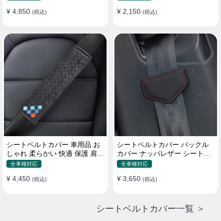
¥ 4,850
¥ 2,150
(税込)
(税込)
シートベルトカバー 車用品 お
シートベルトカバー バックル
しゃれ 柔らかい 快適 保護 肩当
カバー ナッパレザー シートベ
てパッド 圧迫感軽減
ルトパッド 異音防止 傷防止 マ
全車種対応
全車種対応
グネット式2個
¥ 4,450
¥ 3,650
(税込)
(税込)
シートベルトカバー一覧 ＞