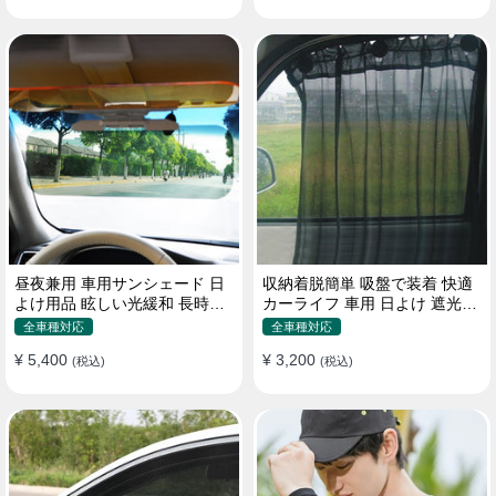
昼夜兼用 車用サンシェード 日
収納着脱簡単 吸盤で装着 快適
よけ用品 眩しい光緩和 長時間
カーライフ 車用 日よけ 遮光
運転 特殊遮光素材
UVカット 通気
全車種対応
全車種対応
¥ 5,400
¥ 3,200
(税込)
(税込)