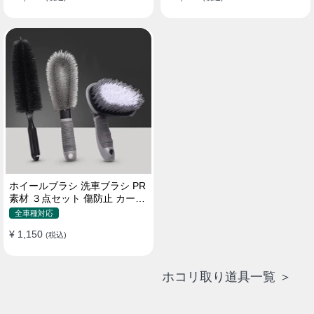
ホイールブラシ 洗車ブラシ PR
素材 ３点セット 傷防止 カーウ
ォッシュ プロ仕様
全車種対応
¥ 1,150
(税込)
ホコリ取り道具一覧 ＞