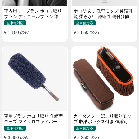
車内用ミニブラシ ホコリ取り
ホコリ取り 洗車モップ 伸縮可
ブラシ ディテールブラシ 筆タ
能 柔らかい 伸縮性 傷付け防止
イプ 車 エアコン吹き出し口
軽量・コンパクト
全車種対応
全車種対応
¥ 1,150
¥ 3,850
(税込)
(税込)
車用ブラシ ホコリ取り 伸縮型
カーダスター ほこり取りモッ
モップ マイクロファイバー 洗
プ 収納ボックス付き 伸縮可能
車道具 軽量・コンパクト
ワックスブラシ 洗車ブラシ
全車種対応
全車種対応
¥ 3,850
¥ 5,250
(税込)
(税込)