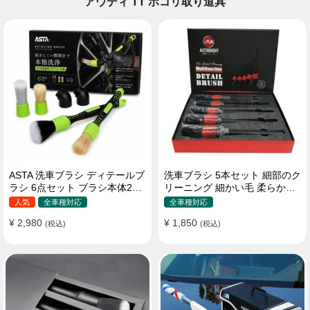
アウディ TT ホコリ取り道具
ASTA 洗車ブラシ ディテールブ
洗車ブラシ 5本セット 細部のク
ラシ 6点セット ブラシ本体2本
リーニング 細かい毛 柔らかい
替えヘッド2個 アダプター2個
豚毛 ディテールブラシ
人気
全車種対応
全車種対応
車内外 ホイール ダッシュボー
¥ 2,980
¥ 1,850
ド
(税込)
(税込)