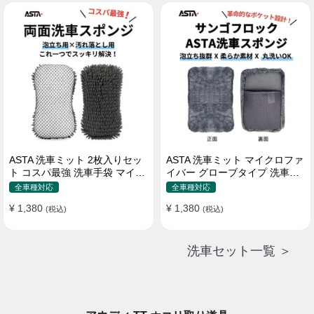
属 水道接続不要 多機能コンパ
クト収納
ASTA 洗車ミット 2枚入りセッ
ASTA 洗車ミット マイクロファ
ト コスパ最強 洗車手袋 マイク
イバー グローブタイプ 洗車プ
ロファイバー製 洗車グッズ 車
ロも愛用 傷防止 高吸水 車 バイ
全車種対応
全車種対応
バイク 自転車用 洗車スポンジ
ク用 洗車ディテイリング用品
¥ 1,380
¥ 1,380
(税込)
(税込)
洗車セット一覧 ＞