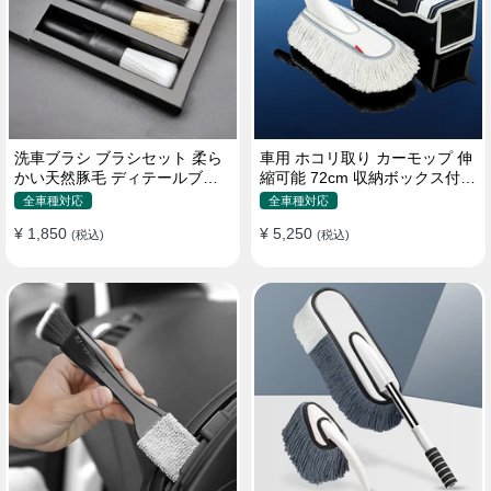
洗車ブラシ ブラシセット 柔ら
車用 ホコリ取り カーモップ 伸
かい天然豚毛 ディテールブラ
縮可能 72cm 収納ボックス付き
シ 隙間ブラシ 筆タイプ
軽量・コンパクト
全車種対応
全車種対応
¥ 1,850
¥ 5,250
(税込)
(税込)