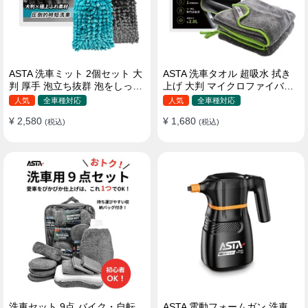
ASTA 洗車ミット 2個セット 大
ASTA 洗車タオル 超吸水 拭き
判 厚手 泡立ち抜群 泡をしっか
上げ 大判 マイクロファイバー
りキープ 洗車スポンジ マイ
クロス プロ仕様 水拭き 窓拭き
人気
全車種対応
人気
全車種対応
クロファイバー 洗車グローブ
洗車 業務用 タオル 吸水 傷つか
¥ 2,580
¥ 1,680
傷つきにくい ボディ ガラス ホ
(税込)
ない 撥水 厚手 両面 大型 洗車
(税込)
イール対応 洗車 用途別に使い
クロス
分け 2個セット
洗車セット 9点 バイク・自転
ASTA 電動フォームガン 洗車