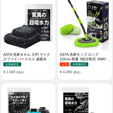
ASTA 洗車タオル 大判 マイク
ASTA 洗車モップ ロング
ロファイバークロス 超吸水ツ
125cm 軽量 3段分割式 2WAY
イストパイル 洗車クロス 傷防
洗車ブラシ スポンジ 高吸水 マ
全車種対応
人気
全車種対応
止 両面使える
イクロファイバー 脚立不要
¥ 1,580
¥ 4,280
(税込)
110°可動ヘッド 15°カーブ設計
(税込)
伸縮 傷つかない 車用 ルーフ・
ボディ対応