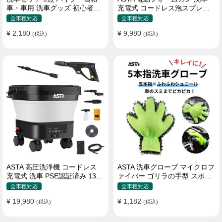
車・車用 洗車グッズ 初心者向
充電式 コードレス泡スプレー
け 洗車ブラシ スポンジ タオル
高圧対応 充電式フォームスプ
全車種対応
全車種対応
グローブ タイヤブラシ ワック
レー 洗車グッズ 車・バイク用
¥ 2,180
¥ 9,980
ス用スポンジ 高級洗車道具 乾
(税込)
強力泡立ち (コピー)
(税込)
拭き・水拭き対応 水切り・隙
間掃除・エアコン掃除もOK カ
ー用品一式
ASTA 高圧洗浄機 コードレス
ASTA 洗車グローブ マイクロフ
充電式 洗車 PSE認証済み 13L
ァイバー ゴリラの手型 スポン
バケツ一体型 折りたたみ式 超
ジ ボディー用 傷防止 吸水速乾
全車種対応
全車種対応
軽量 キャスター付き 360度回
手洗い 洗車用品 車 バイク 洗車
¥ 19,980
¥ 1,182
転ノズル トリガーガン 蛇口接
(税込)
グッズ 掃除 手袋型 洗車タオル
(税込)
続アダプター ショートノズル
代用 1個入り
フォームボトル キャスター付