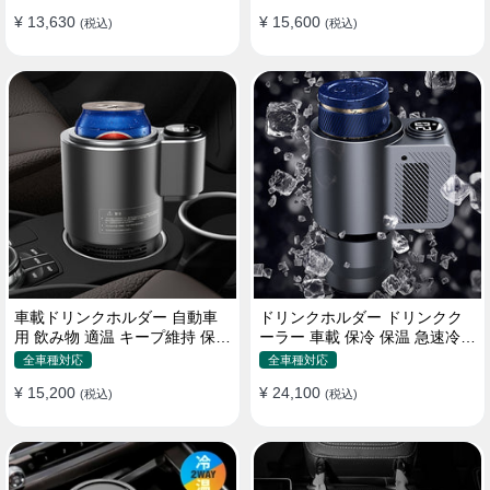
¥ 13,630
¥ 15,600
(税込)
(税込)
車載ドリンクホルダー 自動車
ドリンクホルダー ドリンクク
用 飲み物 適温 キープ維持 保温
ーラー 車載 保冷 保温 急速冷却
冷機能付き
缶対応
全車種対応
全車種対応
¥ 15,200
¥ 24,100
(税込)
(税込)