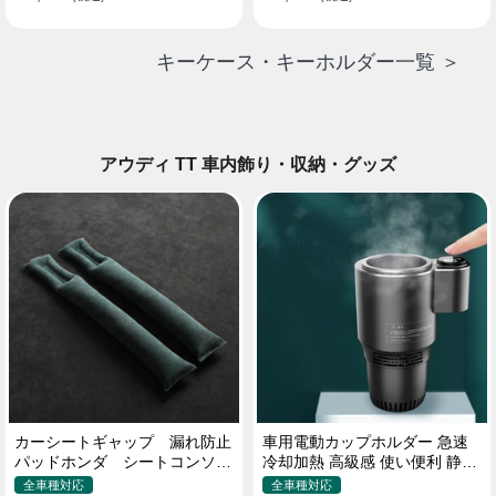
キーケース・キーホルダー一覧 ＞
アウディ TT 車内飾り・収納・グッズ
カーシートギャップ 漏れ防止
車用電動カップホルダー 急速
パッドホンダ シートコンソー
冷却加熱 高級感 使い便利 静音
ル 隙間 クッション
収納 飲み物
全車種対応
全車種対応