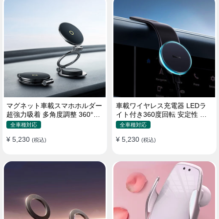
マグネット車載スマホホルダー
車載ワイヤレス充電器 LEDラ
超強力吸着 多角度調整 360°回
イト付き360度回転 安定性 粘
転な台座 車用ホルダー 折りた
着ゲル吸盤＆エアコン吹き出し
全車種対応
全車種対応
たみ式 片手操作 安定 落ちない
口式兼用 片手操作 置くだけワ
¥ 5,230
¥ 5,230
全機種対応
(税込)
イヤレス充電 スマホホルダー
(税込)