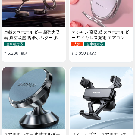
車載スマホホルダー 超強力吸
オシャレ 高級感 スマホホルダ
着 真空吸盤 携帯ホルダー 多角
ー ワイヤレス充電 エアコン吹
度調整 360°回転な台座 車用ホ
き出し口/ 吸盤タイプ 女性
全車種対応
人気
全車種対応
ルダー 折りたたみ式 片手操作
¥ 5,230
¥ 3,850
カー用品 全機種対応
(税込)
(税込)
スマホホルダー 車載ホルダー
フィリップス スマホホルダ