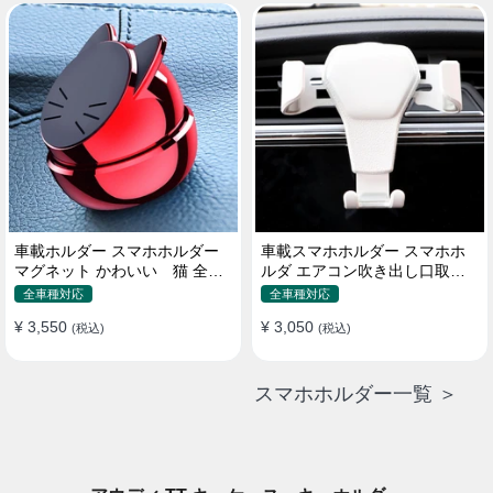
車載ホルダー スマホホルダー
車載スマホホルダー スマホホ
マグネット かわいい 猫 全機
ルダ エアコン吹き出し口取り
種 片手操作
付け 全機種 可愛い アニメ
全車種対応
全車種対応
¥ 3,550
¥ 3,050
(税込)
(税込)
スマホホルダー一覧 ＞