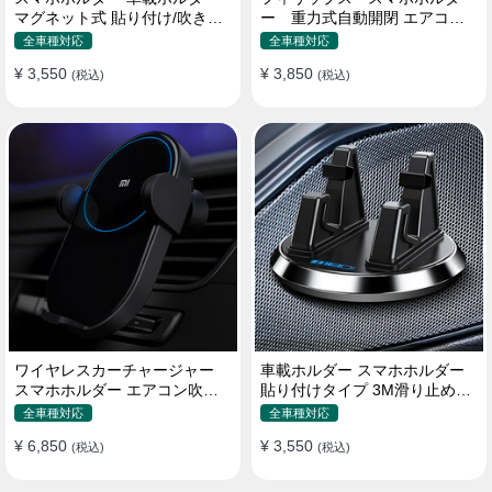
マグネット式 貼り付け/吹き出
ー 重力式自動開閉 エアコン
し口 合金 多機種対応
吹き出し口用 クリップ式 車
全車種対応
全車種対応
¥ 3,550
¥ 3,850
(税込)
(税込)
ワイヤレスカーチャージャー
車載ホルダー スマホホルダー
スマホホルダー エアコン吹き
貼り付けタイプ 3M滑り止めシ
出し口/ 貼り付け
リコンパッド 全機種
全車種対応
全車種対応
¥ 6,850
¥ 3,550
(税込)
(税込)