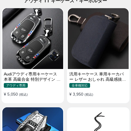
アウディ TT キーケース・キーホルダー
Audiアウディ専用キーケース
汎用キーケース 車用キーカバ
本革 高級合金 特別デザイン 全
ー レザー おしゃれ 高級感抜群
面保護 キーホルダー
ロゴオーダーメイド
アウディ専用
全車種対応
¥ 5,050
¥ 3,950
(税込)
(税込)