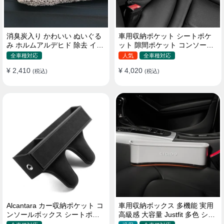
消臭炭入り かわいい ぬいぐる
車用収納ポケット シートポケ
み ホルムアルデヒド 除去 イン
ット 隙間ポケット コンソール
テリア 贈り物
ボックス カー用品
全車種対応
人気
全車種対応
¥ 2,410
¥ 4,020
(税込)
(税込)
Alcantara カー収納ポケット コ
車用収納ボックス 多機能 実用
ンソールボックス シートポケ
高級感 大容量 Justfit 多色 シー
ット 隙間ポケットセット
トポケット ギャップ 隙間収納