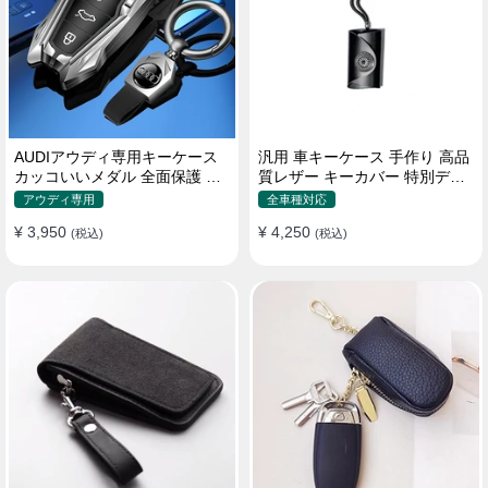
AUDIアウディ専用キーケース
汎用 車キーケース 手作り 高品
カッコいいメダル 全面保護 機
質レザー キーカバー 特別デザ
械デザイン おしゃれ キーカバ
イン 手触りいい
アウディ専用
全車種対応
ー
¥ 3,950
¥ 4,250
(税込)
(税込)