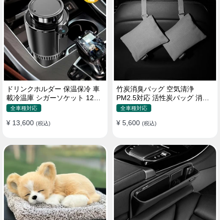
ドリンクホルダー 保温保冷 車
竹炭消臭バッグ 空気清浄
載冷温庫 シガーソケット 12V
PM2.5対応 活性炭バッグ 消臭
車用 車中泊
車用 デオドラント 繰り返し使
全車種対応
全車種対応
用可
¥ 13,600
¥ 5,600
(税込)
(税込)