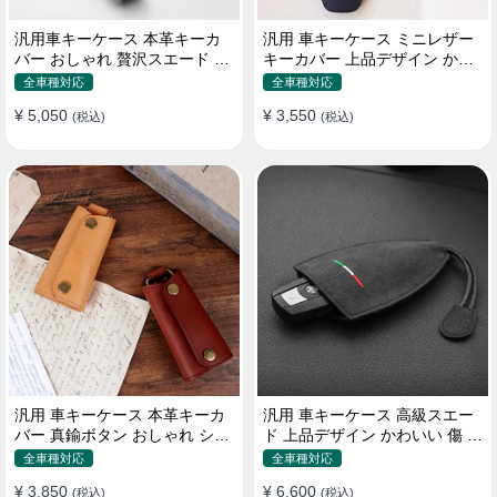
汎用車キーケース 本革キーカ
汎用 車キーケース ミニレザー
バー おしゃれ 贅沢スエード 格
キーカバー 上品デザイン かわ
好良いデザイン
いい マカロン色
全車種対応
全車種対応
¥ 5,050
¥ 3,550
(税込)
(税込)
汎用 車キーケース 本革キーカ
汎用 車キーケース 高級スエー
バー 真鍮ボタン おしゃれ シン
ド 上品デザイン かわいい 傷 汚
プルデザイン
れ防止 高級 オシャレ キーホル
全車種対応
全車種対応
ダー
¥ 3,850
¥ 6,600
(税込)
(税込)