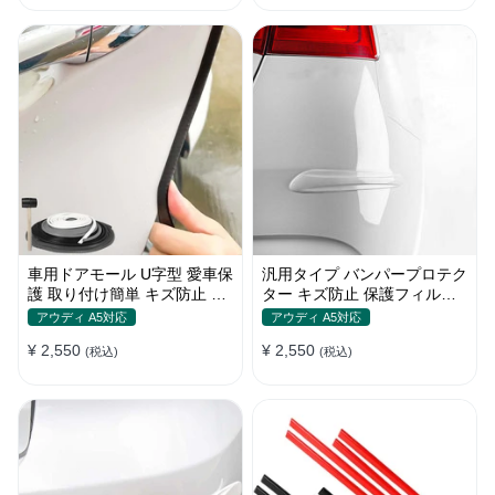
車用ドアモール U字型 愛車保
汎用タイプ バンパープロテク
護 取り付け簡単 キズ防止 騒
ター キズ防止 保護フィルム
音低減 5m バンパーストリッ
取り付け簡単 フィット感抜群
アウディ A5対応
アウディ A5対応
プ
¥ 2,550
¥ 2,550
(税込)
(税込)