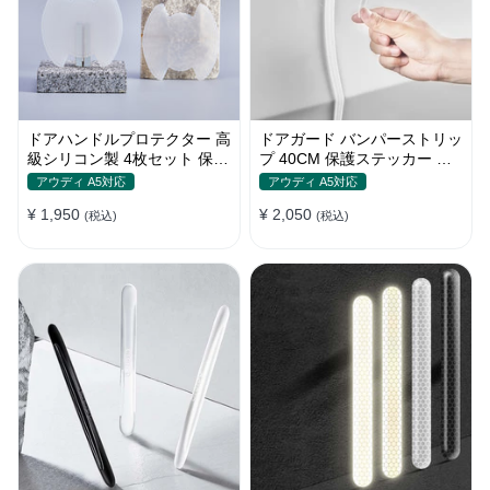
ドアハンドルプロテクター 高
ドアガード バンパーストリッ
級シリコン製 4枚セット 保護
プ 40CM 保護ステッカー キ
フィルム キズ防止 全車種
ズ防止 プロテクターシール
アウディ A5対応
アウディ A5対応
¥ 1,950
¥ 2,050
(税込)
(税込)