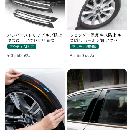
バンパーストリップ キズ防止
フェンダー保護 キズ防止 キ
キズ隠し アクセサリ 衝突防
ズ隠し カーボン調 アクセサ
止 取付簡単 保護フィルム
リー 取付簡単 保護ステッカ
アウディ A5対応
アウディ A5対応
ー
¥ 3,550
¥ 3,550
(税込)
(税込)