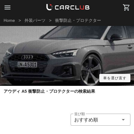
Home
>
外装パーツ
>
衝撃防止・プロテクター
車を選び直す
アウディ A5 衝撃防止・プロテクターの検索結果
並び順
おすすめ順