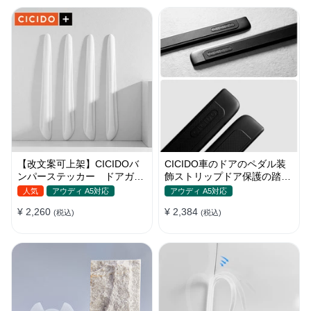
【改文案可上架】CICIDOバ
CICIDO車のドアのペダル装
ンパーステッカー ドアガー
飾ストリップドア保護の踏み
ド 衝突防止プロテクター 耐
つけ防止
人気
アウディ A5対応
アウディ A5対応
スクラッチ シリカゲル
¥ 2,260
¥ 2,384
(税込)
(税込)