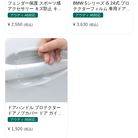
フェンダー保護 スポーツ感
BMW 5シリーズ i5 24式 プロ
アクセサリー キズ防止 キズ
テクターフィルム 車用ドアフ
隠し プロテクションステッカ
ィルム 車包装フィルム チッ
アウディ A5対応
アウディ A5対応
ー
プ 傷 汚れ 防止 透明ベース
¥ 2,550
¥ 3,630
(税込)
(税込)
ドアハンドル プロテクター
ドアノブカバー ドア ガイド
傷防止透明シール カバー ス
アウディ A5対応
テッカー 保護 傷防止 ドアノ
¥ 1,920
ブガード 保護 外装 シール
(税込)