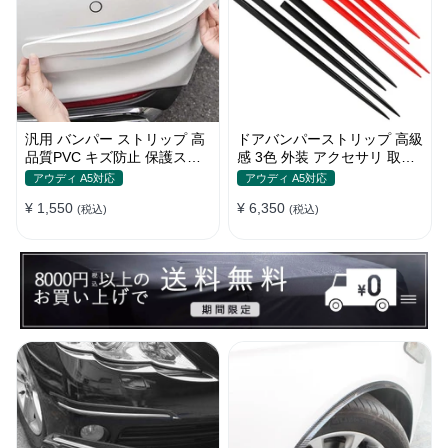
汎用 バンパー ストリップ 高
ドアバンパーストリップ 高級
品質PVC キズ防止 保護ステ
感 3色 外装 アクセサリ 取付
ッカー 4色 フロント・リア
簡単 保護フィルム キズ防止
アウディ A5対応
アウディ A5対応
キズ隠し
¥ 1,550
¥ 6,350
(税込)
(税込)