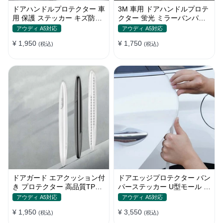
ドアハンドルプロテクター 車
3M 車用 ドアハンドルプロテ
用 保護 ステッカー キズ防止
クター 蛍光 ミラーバンパー
高品質TPU製 4枚セット
反射ステッカー 保護フィルム
アウディ A5対応
アウディ A5対応
¥ 1,950
¥ 1,750
(税込)
(税込)
ドアガード エアクッション付
ドアエッジプロテクター バン
き プロテクター 高品質TPU
パーステッカー U型モール キ
製 キズ防止 取り付け簡単
ズ防止 取り付け簡単 騒音低
アウディ A5対応
アウディ A5対応
減
¥ 1,950
¥ 3,550
(税込)
(税込)