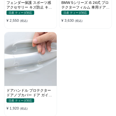
フェンダー保護 スポーツ感
BMW 5シリーズ i5 24式 プロ
アクセサリー キズ防止 キズ
テクターフィルム 車用ドアフ
隠し プロテクションステッカ
ィルム 車包装フィルム チッ
日産 ティーダ対応
日産 ティーダ対応
ー
プ 傷 汚れ 防止 透明ベース
¥ 2,550
¥ 3,630
(税込)
(税込)
ドアハンドル プロテクター
ドアノブカバー ドア ガイド
傷防止透明シール カバー ス
日産 ティーダ対応
テッカー 保護 傷防止 ドアノ
¥ 1,920
ブガード 保護 外装 シール
(税込)