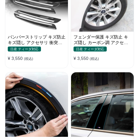
バンパーストリップ キズ防止
フェンダー保護 キズ防止 キ
キズ隠し アクセサリ 衝突防
ズ隠し カーボン調 アクセサ
止 取付簡単 保護フィルム
リー 取付簡単 保護ステッカ
日産 ティーダ対応
日産 ティーダ対応
ー
¥ 3,550
¥ 3,550
(税込)
(税込)