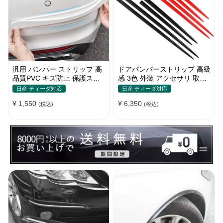
汎用 バンパー ストリップ 高
ドアバンパーストリップ 高級
品質PVC キズ防止 保護ステ
感 3色 外装 アクセサリ 取付
ッカー 4色 フロント・リア
簡単 保護フィルム キズ防止
日産 ティーダ対応
日産 ティーダ対応
キズ隠し
¥ 1,550
¥ 6,350
(税込)
(税込)