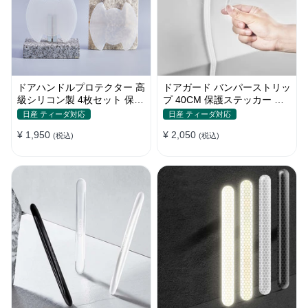
ドアハンドルプロテクター 高
ドアガード バンパーストリッ
級シリコン製 4枚セット 保護
プ 40CM 保護ステッカー キ
フィルム キズ防止 全車種
ズ防止 プロテクターシール
日産 ティーダ対応
日産 ティーダ対応
¥ 1,950
¥ 2,050
(税込)
(税込)