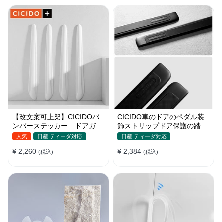
【改文案可上架】CICIDOバ
CICIDO車のドアのペダル装
ンパーステッカー ドアガー
飾ストリップドア保護の踏み
ド 衝突防止プロテクター 耐
つけ防止
人気
日産 ティーダ対応
日産 ティーダ対応
スクラッチ シリカゲル
¥ 2,260
¥ 2,384
(税込)
(税込)