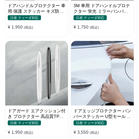
ドアハンドルプロテクター 車
3M 車用 ドアハンドルプロテ
用 保護 ステッカー キズ防止
クター 蛍光 ミラーバンパー
高品質TPU製 4枚セット
反射ステッカー 保護フィルム
日産 ティーダ対応
日産 ティーダ対応
¥ 1,950
¥ 1,750
(税込)
(税込)
ドアガード エアクッション付
ドアエッジプロテクター バン
き プロテクター 高品質TPU
パーステッカー U型モール キ
製 キズ防止 取り付け簡単
ズ防止 取り付け簡単 騒音低
日産 ティーダ対応
日産 ティーダ対応
減
¥ 1,950
¥ 3,550
(税込)
(税込)