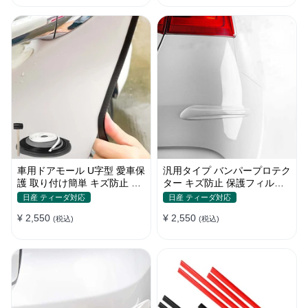
車用ドアモール U字型 愛車保
汎用タイプ バンパープロテク
護 取り付け簡単 キズ防止 騒
ター キズ防止 保護フィルム
音低減 5m バンパーストリッ
取り付け簡単 フィット感抜群
日産 ティーダ対応
日産 ティーダ対応
プ
¥ 2,550
¥ 2,550
(税込)
(税込)