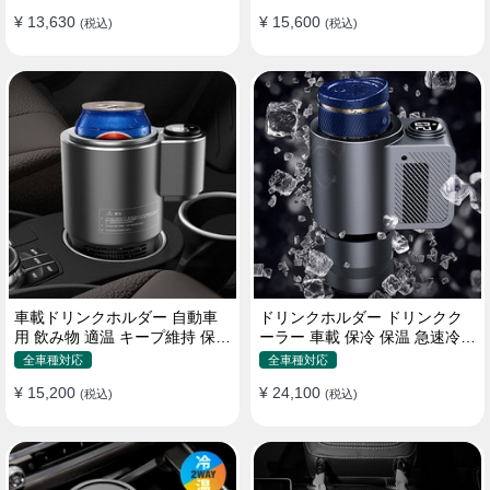
¥ 13,630
¥ 15,600
(税込)
(税込)
車載ドリンクホルダー 自動車
ドリンクホルダー ドリンクク
用 飲み物 適温 キープ維持 保温
ーラー 車載 保冷 保温 急速冷却
冷機能付き
缶対応
全車種対応
全車種対応
¥ 15,200
¥ 24,100
(税込)
(税込)