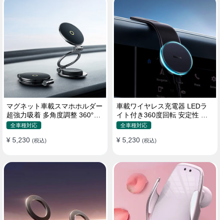
マグネット車載スマホホルダー
車載ワイヤレス充電器 LEDラ
超強力吸着 多角度調整 360°回
イト付き360度回転 安定性 粘
転な台座 車用ホルダー 折りた
着ゲル吸盤＆エアコン吹き出し
全車種対応
全車種対応
たみ式 片手操作 安定 落ちない
口式兼用 片手操作 置くだけワ
¥ 5,230
¥ 5,230
全機種対応
(税込)
イヤレス充電 スマホホルダー
(税込)