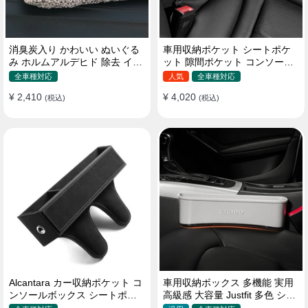
消臭炭入り かわいい ぬいぐる
車用収納ポケット シートポケ
み ホルムアルデヒド 除去 イン
ット 隙間ポケット コンソール
テリア 贈り物
ボックス カー用品
全車種対応
人気
全車種対応
¥ 2,410
¥ 4,020
(税込)
(税込)
Alcantara カー収納ポケット コ
車用収納ボックス 多機能 実用
ンソールボックス シートポケ
高級感 大容量 Justfit 多色 シー
ット 隙間ポケットセット
トポケット ギャップ 隙間収納