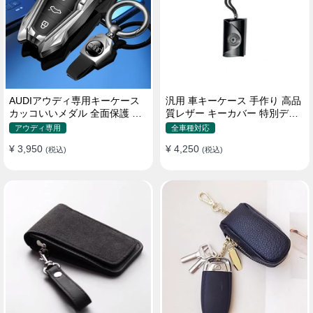
AUDIアウディ専用キーケース
汎用 車キーケース 手作り 高品
カッコいいメダル 全面保護 機
質レザー キーカバー 特別デザ
械デザイン おしゃれ キーカバ
イン 手触りいい
アウディ専用
全車種対応
ー
¥ 3,950
¥ 4,250
(税込)
(税込)