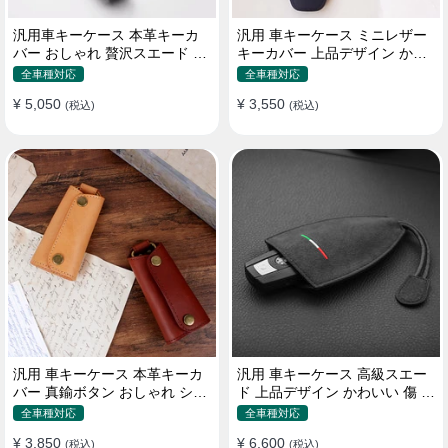
汎用車キーケース 本革キーカ
汎用 車キーケース ミニレザー
バー おしゃれ 贅沢スエード 格
キーカバー 上品デザイン かわ
好良いデザイン
いい マカロン色
全車種対応
全車種対応
¥ 5,050
¥ 3,550
(税込)
(税込)
汎用 車キーケース 本革キーカ
汎用 車キーケース 高級スエー
バー 真鍮ボタン おしゃれ シン
ド 上品デザイン かわいい 傷 汚
プルデザイン
れ防止 高級 オシャレ キーホル
全車種対応
全車種対応
ダー
¥ 3,850
¥ 6,600
(税込)
(税込)