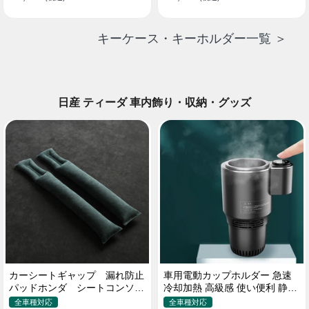
キーケース・キーホルダー一覧 ＞
日産 ティーダ 車内飾り・収納・グッズ
カーシートギャップ 漏れ防止
車用電動カップホルダー 急速
パッドホンダ シートコンソー
冷却加熱 高級感 使い便利 静音
ル 隙間 クッション
収納 飲み物
全車種対応
全車種対応