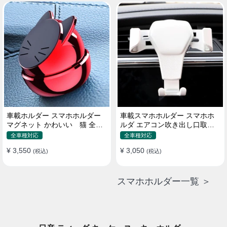
車載ホルダー スマホホルダー
車載スマホホルダー スマホホ
マグネット かわいい 猫 全機
ルダ エアコン吹き出し口取り
種 片手操作
付け 全機種 可愛い アニメ
全車種対応
全車種対応
¥ 3,550
¥ 3,050
(税込)
(税込)
スマホホルダー一覧 ＞