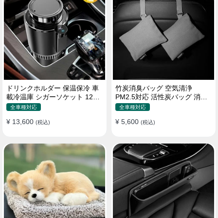
ドリンクホルダー 保温保冷 車
竹炭消臭バッグ 空気清浄
載冷温庫 シガーソケット 12V
PM2.5対応 活性炭バッグ 消臭
車用 車中泊
車用 デオドラント 繰り返し使
全車種対応
全車種対応
用可
¥ 13,600
¥ 5,600
(税込)
(税込)