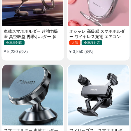
車載スマホホルダー 超強力吸
オシャレ 高級感 スマホホルダ
着 真空吸盤 携帯ホルダー 多角
ー ワイヤレス充電 エアコン吹
度調整 360°回転な台座 車用ホ
き出し口/ 吸盤タイプ 女性
全車種対応
人気
全車種対応
ルダー 折りたたみ式 片手操作
¥ 5,230
¥ 3,850
カー用品 全機種対応
(税込)
(税込)
スマホホルダー 車載ホルダー
フィリップス スマホホルダ