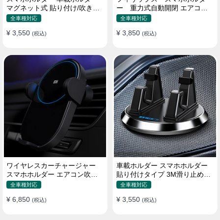
マグネット式 貼り付け/吹き出
ー 重力式自動開閉 エアコン
し口 合金 多機種対応
吹き出し口用 クリップ式 車
全車種対応
全車種対応
¥ 3,550
¥ 3,850
(税込)
(税込)
ワイヤレスカーチャージャー
車載ホルダー スマホホルダー
スマホホルダー エアコン吹き
貼り付けタイプ 3M滑り止めシ
出し口/ 貼り付け
リコンパッド 全機種
全車種対応
全車種対応
¥ 6,850
¥ 3,550
(税込)
(税込)