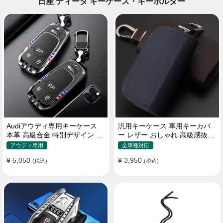
日産 ティーダ キーケース・キーホルダー
Audiアウディ専用キーケース
汎用キーケース 車用キーカバ
本革 高級合金 特別デザイン 全
ー レザー おしゃれ 高級感抜群
面保護 キーホルダー
ロゴオーダーメイド
アウディ専用
全車種対応
¥ 5,050
¥ 3,950
(税込)
(税込)