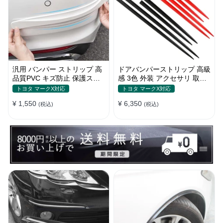
汎用 バンパー ストリップ 高
ドアバンパーストリップ 高級
品質PVC キズ防止 保護ステ
感 3色 外装 アクセサリ 取付
ッカー 4色 フロント・リア
簡単 保護フィルム キズ防止
トヨタ マークX対応
トヨタ マークX対応
キズ隠し
¥ 1,550
¥ 6,350
(税込)
(税込)