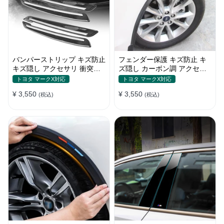
バンパーストリップ キズ防止
フェンダー保護 キズ防止 キ
キズ隠し アクセサリ 衝突防
ズ隠し カーボン調 アクセサ
止 取付簡単 保護フィルム
リー 取付簡単 保護ステッカ
トヨタ マークX対応
トヨタ マークX対応
ー
¥ 3,550
¥ 3,550
(税込)
(税込)