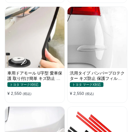
車用ドアモール U字型 愛車保
汎用タイプ バンパープロテク
護 取り付け簡単 キズ防止 騒
ター キズ防止 保護フィルム
音低減 5m バンパーストリッ
取り付け簡単 フィット感抜群
トヨタ マークX対応
トヨタ マークX対応
プ
¥ 2,550
¥ 2,550
(税込)
(税込)