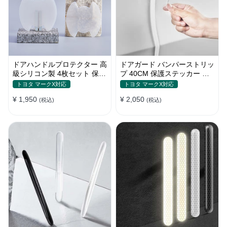
ドアハンドルプロテクター 高
ドアガード バンパーストリッ
級シリコン製 4枚セット 保護
プ 40CM 保護ステッカー キ
フィルム キズ防止 全車種
ズ防止 プロテクターシール
トヨタ マークX対応
トヨタ マークX対応
¥ 1,950
¥ 2,050
(税込)
(税込)