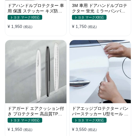
ドアハンドルプロテクター 車
3M 車用 ドアハンドルプロテ
用 保護 ステッカー キズ防止
クター 蛍光 ミラーバンパー
高品質TPU製 4枚セット
反射ステッカー 保護フィルム
トヨタ マークX対応
トヨタ マークX対応
¥ 1,950
¥ 1,750
(税込)
(税込)
ドアガード エアクッション付
ドアエッジプロテクター バン
き プロテクター 高品質TPU
パーステッカー U型モール キ
製 キズ防止 取り付け簡単
ズ防止 取り付け簡単 騒音低
トヨタ マークX対応
トヨタ マークX対応
減
¥ 1,950
¥ 3,550
(税込)
(税込)