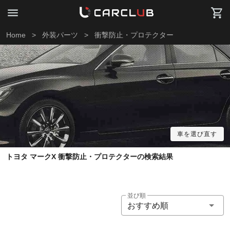
Home
>
外装パーツ
>
衝撃防止・プロテクター
車を選び直す
トヨタ マークX 衝撃防止・プロテクターの検索結果
並び順
おすすめ順