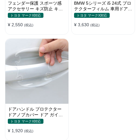
フェンダー保護 スポーツ感
BMW 5シリーズ i5 24式 プロ
アクセサリー キズ防止 キズ
テクターフィルム 車用ドアフ
隠し プロテクションステッカ
ィルム 車包装フィルム チッ
トヨタ マークX対応
トヨタ マークX対応
ー
プ 傷 汚れ 防止 透明ベース
¥ 2,550
¥ 3,630
(税込)
(税込)
ドアハンドル プロテクター
ドアノブカバー ドア ガイド
傷防止透明シール カバー ス
トヨタ マークX対応
テッカー 保護 傷防止 ドアノ
¥ 1,920
ブガード 保護 外装 シール
(税込)