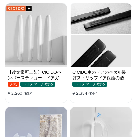
【改文案可上架】CICIDOバ
CICIDO車のドアのペダル装
ンパーステッカー ドアガー
飾ストリップドア保護の踏み
ド 衝突防止プロテクター 耐
つけ防止
人気
トヨタ マークX対応
トヨタ マークX対応
スクラッチ シリカゲル
¥ 2,260
¥ 2,384
(税込)
(税込)