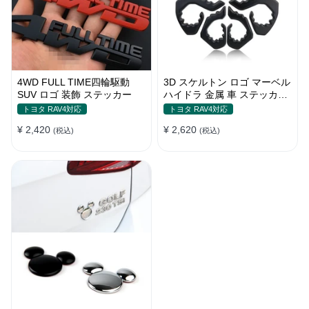
4WD FULL TIME四輪駆動
3D スケルトン ロゴ マーベル
SUV ロゴ 装飾 ステッカー
ハイドラ 金属 車 ステッカー
テールマーク
トヨタ RAV4対応
トヨタ RAV4対応
¥ 2,420
¥ 2,620
(税込)
(税込)