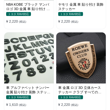
NBA KOBE ブラック マンバ
ヤモリ 金属 車 貼り付け 装飾
ロゴ 3D 金属 車 貼り付け 装
ステッカー
飾 ステッカー
トヨタ RAV4対応
トヨタ RAV4対応
¥ 2,220
¥ 2,220
(税込)
(税込)
車 アルファベット ナンバー
車 金属 ロゴ 3D 立体カース
金属 貼り付け 装飾 ステッカ
テッカー クラブ すべての車
ー
種対応 カスタム サイドポス
トヨタ RAV4対応
トヨタ RAV4対応
ト
¥ 1,610
¥ 2,220
(税込)
(税込)