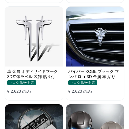
車 金属 ボディサイドマーク
バイパー KOBE ブラック マ
3D立体ラベル 装飾 貼り付け
ンバ ロゴ 3D 金属 車 貼り付
ステッカー
け 装飾 ステッカー
トヨタ RAV4対応
トヨタ RAV4対応
¥ 2,620
¥ 2,620
(税込)
(税込)