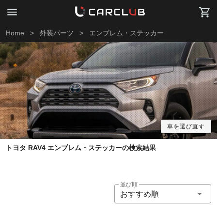
Home
>
外装パーツ
>
エンブレム・ステッカー
車を選び直す
トヨタ RAV4 エンブレム・ステッカーの検索結果
並び順
おすすめ順