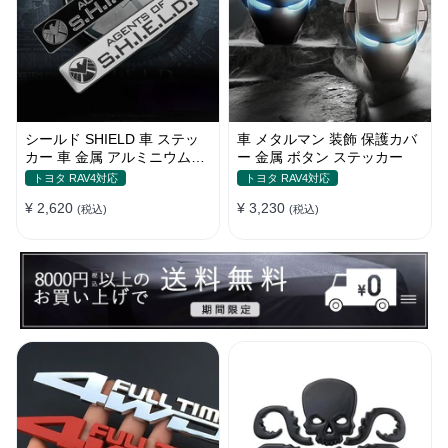
シールド SHIELD 車 ステッ
車 メタルマン 装飾 保護カバ
カー 車 金属 アルミニウム合
ー 金属 ボタン ステッカー
金 スクラッチオクルージョン
トヨタ RAV4対応
トヨタ RAV4対応
ステッカー
¥ 2,620
¥ 3,230
(税込)
(税込)