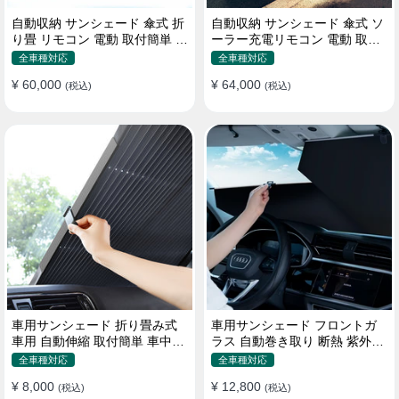
自動収納 サンシェード 傘式 折
自動収納 サンシェード 傘式 ソ
り畳 リモコン 電動 取付簡単 汎
ーラー充電リモコン 電動 取付
用 防風
簡単 汎用
全車種対応
全車種対応
¥ 60,000
¥ 64,000
(税込)
(税込)
車用サンシェード 折り畳み式
車用サンシェード フロントガ
車用 自動伸縮 取付簡単 車中泊
ラス 自動巻き取り 断熱 紫外線
紫外線UVカット 仮眠 断熱
UVカット 取付収納便利
全車種対応
全車種対応
¥ 8,000
¥ 12,800
(税込)
(税込)