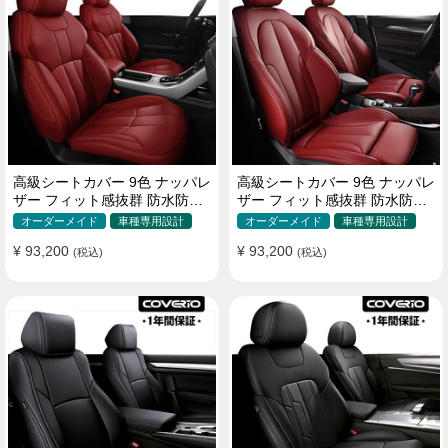
高級シートカバー 9色 ナッパレ
高級シートカバー 9色 ナッパレ
ザー フィット感抜群 防水防汚
ザー フィット感抜群 防水防汚
オーダーメイド 全席セット
オーダーメイド 全席セット
オーダーメイド
車種専用設計
オーダーメイド
車種専用設計
¥ 93,200
¥ 93,200
(税込)
(税込)