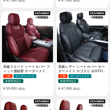
¥ 47,950
¥ 47,950
(税込)
(税込)
高級スエード シートカバー フ
高級レザー シートカバー オー
ィット感抜群 オーダーメイド
ダーメイド ロゴ入り JUSTFIT
耐久性 オシャレ 全席セット
保証 耐摩耗性 全席セット
人気
オーダーメイド
人気
オーダーメイド
車種専用設計
車種専用設計
¥ 59,850
¥ 47,950
(税込)
(税込)