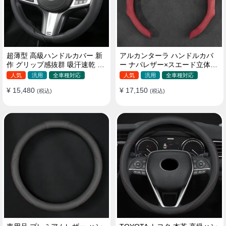
超薄型 高級ハンドルカバー 新
アルカンターラ ハンドルカバ
作 グリップ感抜群 吸汗速乾 ス
ー ナパレザー×スエード立体デ
エード ナパレザー 通年使用
ザイン 四季汎用 O/D型兼用 38-
人気
汎用
全車種対応
人気
汎用
全車種対応
37~38CM
40cm
¥ 15,480
¥ 17,150
(税込)
(税込)