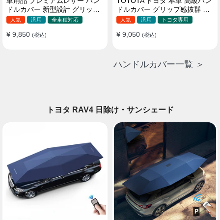
車用品 プレミアムレザー ハン
TOYOTA トヨタ 本革 高級ハン
ドルカバー 新型設計 グリップ
ドルカバー グリップ感抜群 取
感向上 取付簡単 滑り止め 36〜
り付け簡単 滑り止め 37~40CM
人気
汎用
全車種対応
人気
汎用
トヨタ専用
38cm
¥ 9,850
¥ 9,050
(税込)
(税込)
ハンドルカバー一覧 ＞
トヨタ RAV4 日除け・サンシェード