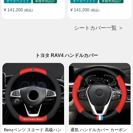
ド 防水 雰囲気 全席セット
ド 防水 雰囲気 全席セット
オーダーメイド
車種専用設計
オーダーメイド
車種専用設計
¥ 141,200
¥ 141,200
(税込)
(税込)
シートカバー一覧 ＞
トヨタ RAV4 ハンドルカバー
Benzベンツ スエード 高級ハン
通気 ハンドルカバー カーボン