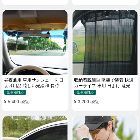
昼夜兼用 車用サンシェード 日
収納着脱簡単 吸盤で装着 快適
よけ用品 眩しい光緩和 長時間
カーライフ 車用 日よけ 遮光
運転 特殊遮光素材
UVカット 通気
全車種対応
全車種対応
¥ 5,400
¥ 3,200
(税込)
(税込)