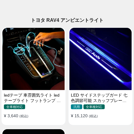
トヨタ RAV4 アンビエントライト
ledテープ 車雰囲気ライト led
LED サイドステップガード 七
テープライト フットランプ 車
色調節可能 スカッフプレート
内装飾 USB 3メートル
自動変色 配線不要 自動変色
全車種対応
汎用
全車種対応
¥ 3,640
¥ 15,120
(税込)
(税込)