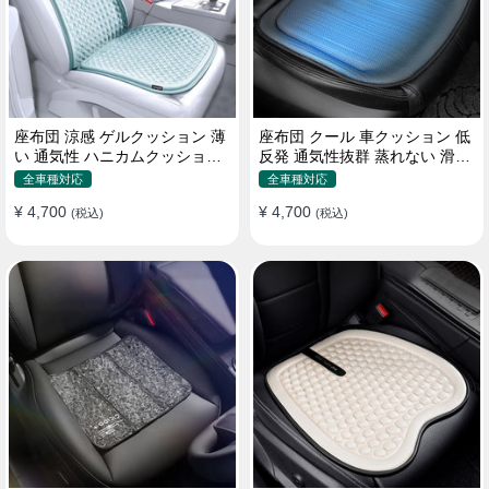
座布団 涼感 ゲルクッション 薄
座布団 クール 車クッション 低
い 通気性 ハニカムクッション
反発 通気性抜群 蒸れない 滑り
四季通用 おすすめ
止め おすすめ
全車種対応
全車種対応
¥ 4,700
¥ 4,700
(税込)
(税込)