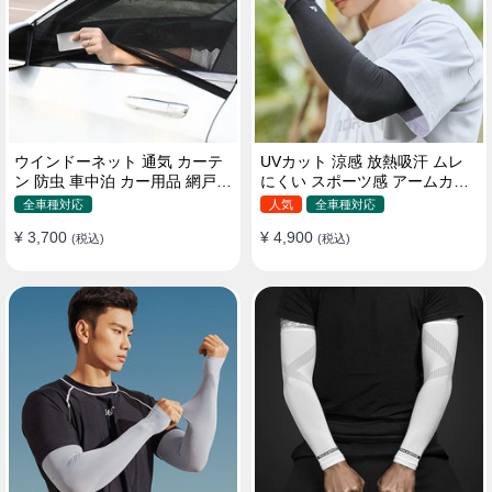
ウインドーネット 通気 カーテ
UVカット 涼感 放熱吸汗 ムレ
ン 防虫 車中泊 カー用品 網戸
にくい スポーツ感 アームカバ
取付簡単
ー 男女汎用
全車種対応
人気
全車種対応
¥ 3,700
¥ 4,900
(税込)
(税込)