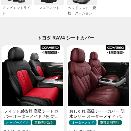
アンビエントライ
フロアマット
ヘッドレスト・腰
ト
枕・クッション
トヨタ RAV4 シートカバー
フィット感抜群 高級シートカ
おしゃれ 高級シートカバー 防
バー オーダーメイド 7色 防水
水レザー オーダーメイド パン
レザー おしゃれ 全席セット
チング加工 9色 全席セット
オーダーメイド
車種専用設計
オーダーメイド
車種専用設計