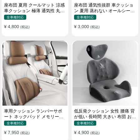
座布団 夏用 クールマット 涼感
座布団 通気性抜群 車クッショ
車クッション 極薄 通気性 丸洗
ン 夏用 蒸れない オールシーズ
いOK すずしい
ン おしゃれ
全車種対応
全車種対応
¥ 4,800
¥ 3,000
(税込)
(税込)
車用クッション ランバーサポ
低反発クッション 女性 腰痛 背
ート ネックパッド メモリーフ
が低い 長時間 大きい 布団 おし
ォーム 疲労回復
ゃれ 運転 疲労回復
全車種対応
全車種対応
¥ 7,950
¥ 4,900
(税込)
(税込)