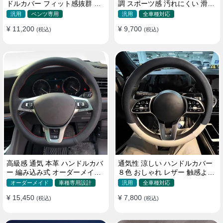
ドルカバー フィット感抜群 お
調 スポーツ感 汚れにくい 滑り
しゃれ 操作性向上 四季 38CM
止め かっこいい 取り付け簡単
汎用
ベンツ専用
汎用
全車種対応
38CM
¥ 11,200
¥ 9,700
(税込)
(税込)
高級感 通気 本革 ハンドルカバ
通気性 涼しい ハンドルカバー
ー 編み込み式 オーダーメイド
８色 おしゃれ レザー 触感よく
握り感抜群 操作性アップ
シンブル 落ち着いた気品
オーダーメイド
車種専用設計
汎用
全車種対応
35~40CM
¥ 15,450
¥ 7,800
(税込)
(税込)