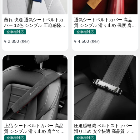
蒸れ 快適 通気シートベルトカ
通気シートベルトカバー 高品
バー 12色 シンブル 圧迫感軽減
質 シンブル 滑り止め 保護 肩当
保護 肩当てパッド
てパッド 圧迫感軽減
全車種対応
全車種対応
¥ 2,850
¥ 4,500
(税込)
(税込)
上品 シートベルトカバー 高品
圧迫感軽減 ベルトストッパー
質 シンブル 滑り止め 肩当てパ
滑り止め 安全快適 高品質 テー
ッド 圧迫感軽減
プクリップ 快適 2個セット
全車種対応
全車種対応