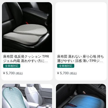
座布団 低反発クッション TPR
座布団 蒸れない 座り心地 持ち
ジェル内蔵 蒸れやすい方にお
運びやすい 涼感 薄いTPRジェ
勧め おしり 熱い
ル内蔵 多用途
全車種対応
全車種対応
¥ 5,700
¥ 5,700
(税込)
(税込)