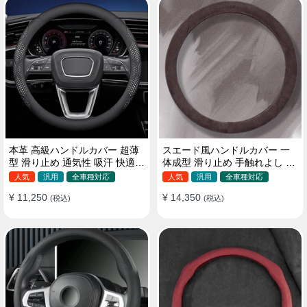
本革 高級ハンドルカバー 超薄
スエード風ハンドルカバー 一
型 滑り止め 通気性 吸汗 快適
体成型 滑り止め 手触れよし 吸
耐久性 四季汎用 35~40CM
汗 高級感 四季汎用 35~38CM
人気
汎用
全車種対応
人気
汎用
全車種対応
¥ 11,250
¥ 14,350
(税込)
(税込)