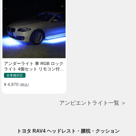
アンダーライト 車 RGB ロック
ライト 4個セット リモコン付き
ボタンスイッチ付き 多機能 車
全車種対応
外装飾 車のシャーシ装飾用 防
¥ 4,870
水 おしゃれ
(税込)
アンビエントライト一覧 ＞
トヨタ RAV4 ヘッドレスト・腰枕・クッション