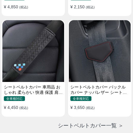
¥ 4,850
¥ 2,150
(税込)
(税込)
シートベルトカバー 車用品 お
シートベルトカバー バックル
しゃれ 柔らかい 快適 保護 肩当
カバー ナッパレザー シートベ
てパッド 圧迫感軽減
ルトパッド 異音防止 傷防止 マ
全車種対応
全車種対応
グネット式2個
¥ 4,450
¥ 3,650
(税込)
(税込)
シートベルトカバー一覧 ＞