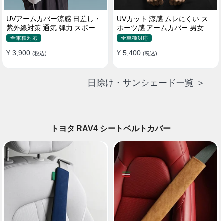
UVアームカバー涼感 日差し・
UVカット 涼感 ムレにくい ス
紫外線対策 通気 弾力 スポーツ
ポーツ感 アームカバー 男女汎
感 メンズ
用 xs-xxl
全車種対応
全車種対応
¥ 3,900
¥ 5,400
(税込)
(税込)
日除け・サンシェード一覧 ＞
トヨタ RAV4 シートベルトカバー