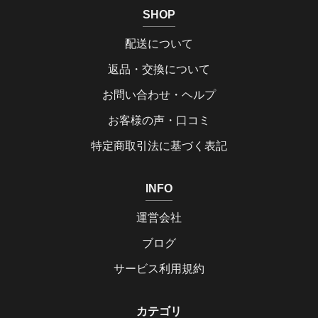
SHOP
配送について
返品・交換について
お問い合わせ・ヘルプ
お客様の声・口コミ
特定商取引法に基づく表記
INFO
運営会社
ブログ
サービス利用規約
カテゴリ