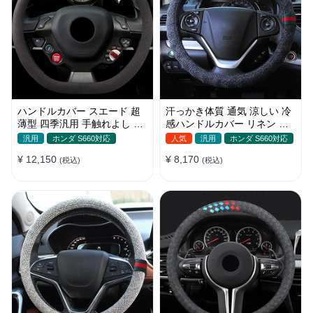
ハンドルカバー スエード 超
汗っかき体質 通気 涼しい 冷
薄型 四季汎用 手触れよし 高
感ハンドルカバー リネン 欧
級感 軽自動車 普通車 O/D型
米 おしゃれ 安全 38CM
汎用
ホンダ S660対応
人気
汎用
ホンダ S660対応
36~39.5CM
¥ 12,150
¥ 8,170
(税込)
(税込)