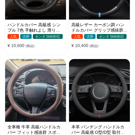
ハンドルカバー 高級感 シン
高級レザー カーボン調 ハン
プル 7色 手触れよし 滑り止
ドルカバー グリップ感抜群
め O型/D型 軽/普自動車
スポーツ感 安全 耐久性
人気
汎用
ホンダ S660対応
人気
汎用
ホンダ S660対応
38CM
38CM
¥ 10,600
¥ 10,400
(税込)
(税込)
全車種 牛革 高級ハンドルカ
本革 パンチング ハンドルカ
バー フィット感抜群 スポー
バー 高級感 O型/D型 取付簡