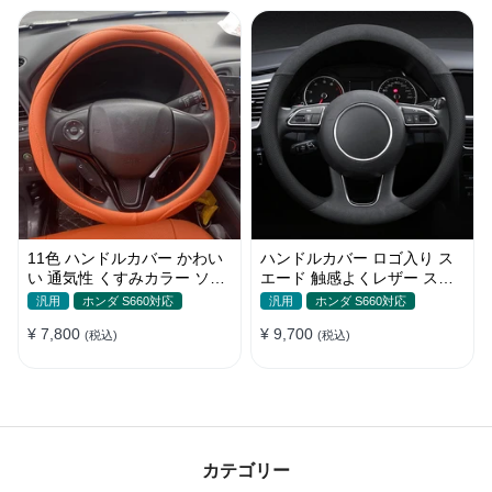
11色 ハンドルカバー かわい
ハンドルカバー ロゴ入り ス
い 通気性 くすみカラー ソフ
エード 触感よくレザー スポ
トレザー ステアリング O
ーツ感 汚れ滑り防止 四季汎
汎用
ホンダ S660対応
汎用
ホンダ S660対応
型/D型 35~38CM
用 37-38CM
¥ 7,800
¥ 9,700
(税込)
(税込)
カテゴリー