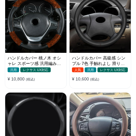
ハンドルカバー 桃ノ木 オシ
ハンドルカバー 高級感 シン
ャレ スポーツ感 汎用編み込
プル 7色 手触れよし 滑り止
み式 優れた耐摩耗性 38CM
め O型/D型 軽/普自動車
汎用
レクサス UX対応
人気
汎用
レクサス UX対応
38CM
¥ 10,800
¥ 10,600
(税込)
(税込)