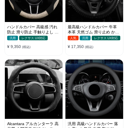
ハンドルカバー 高級感 汚れ
最高級ハンドルカバー 牛革
防止 滑り防止 手触りよし 通
本革 天然ゴム 滑り止め かっ
気性いい リネン素材 上質
こいい 35~40CM
汎用
レクサス UX対応
人気
汎用
レクサス UX対応
37~38cm
¥ 9,350
¥ 17,350
(税込)
(税込)
Alcantara アルカンターラ 高
汎用 高級ハンドルカバー 落