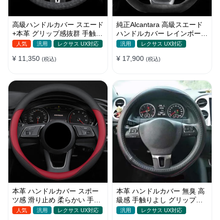
高級ハンドルカバー スエード
純正Alcantara 高級スエード
+本革 グリップ感抜群 手触れ
ハンドルカバー レインボーリ
よし 滑り止め O形/D型 36-
ボン 無臭 手触り おしゃれ
人気
汎用
レクサス UX対応
汎用
レクサス UX対応
40CM
37~39CM
¥ 11,350
¥ 17,900
(税込)
(税込)
本革 ハンドルカバー スポー
本革 ハンドルカバー 無臭 高
ツ感 滑り止め 柔らかい 手触
級感 手触りよし グリップ感
りよし おしゃれ 軽/普自動車
抜群 パンチング加工 通気性
人気
汎用
レクサス UX対応
汎用
レクサス UX対応
38CM
35-40CM