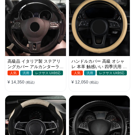
高級品 イタリア製 ステアリ
ハンドルカバー 高級 オシャ
ングカバー アルカンターラ
レ 本革 触感いい 四季汎用 ス
滑り止め ハンドルカバー
テアリングカバー 38CM
人気
汎用
レクサス UX対応
人気
汎用
レクサス UX対応
35~40CM
¥ 14,350
¥ 12,050
(税込)
(税込)