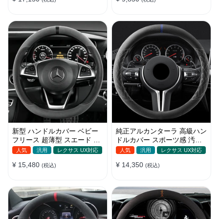
新型 ハンドルカバー ベビー
純正アルカンターラ 高級ハン
フリース 超薄型 スエード 高
ドルカバー スポーツ感 汚れ
級感 四季汎用 3色展開 38CM
防止 おしゃれ 全車種対応
人気
汎用
レクサス UX対応
人気
汎用
レクサス UX対応
37~38CM
¥ 15,480
¥ 14,350
(税込)
(税込)