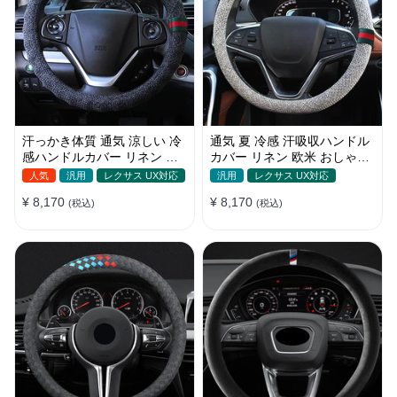
汗っかき体質 通気 涼しい 冷
通気 夏 冷感 汗吸収ハンドル
感ハンドルカバー リネン 欧
カバー リネン 欧米 おしゃれ
米 おしゃれ 安全 38CM
安全 スッキリ Ｏ/D型汎用
人気
汎用
レクサス UX対応
汎用
レクサス UX対応
37~38CM
¥ 8,170
¥ 8,170
(税込)
(税込)