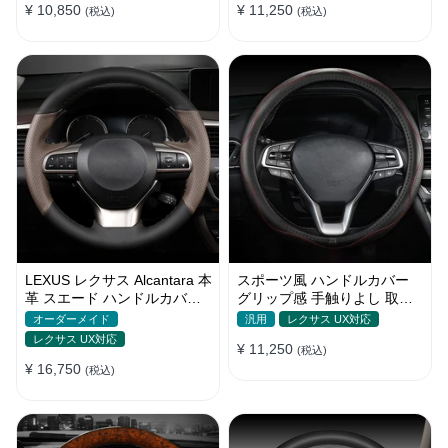
¥ 10,850
¥ 11,250
(税込)
(税込)
LEXUS レクサス Alcantara 本
スポーツ風 ハンドルカバー
革 スエード ハンドルカバー
グリップ感 手触りよし 取り
編み込み式 オーダーメイド
付け簡単 パンチング加工 35-
オーダーメイド
汎用
レクサス UX対応
40CM
レクサス UX対応
¥ 11,250
(税込)
¥ 16,750
(税込)