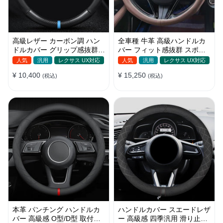
高級レザー カーボン調 ハン
全車種 牛革 高級ハンドルカ
ドルカバー グリップ感抜群
バー フィット感抜群 スポー
スポーツ感 安全 耐久性
ツ感 おしゃれ O型/D型
人気
汎用
レクサス UX対応
人気
汎用
レクサス UX対応
38CM
37~38CM
¥ 10,400
¥ 15,250
(税込)
(税込)
本革 パンチング ハンドルカ
ハンドルカバー スエードレザ
バー 高級感 O型/D型 取付簡
ー 高級感 四季汎用 滑り止め