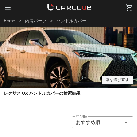
Home
>
内装パーツ
>
ハンドルカバー
車を選び直す
レクサス UX ハンドルカバーの検索結果
並び順
おすすめ順