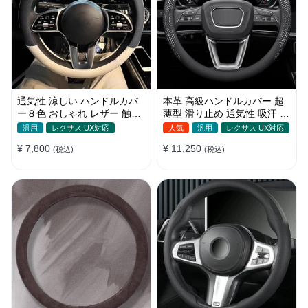
通気性 涼しい ハンドルカバ
本革 高級ハンドルカバー 超
ー８色 おしゃれ レザー 触感
薄型 滑り止め 通気性 吸汗 快
よく シンブル 落ち着いた気
適 耐久性 四季汎用 35~40CM
汎用
レクサス UX対応
人気
汎用
レクサス UX対応
品 35~40CM
¥ 7,800
¥ 11,250
(税込)
(税込)