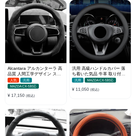
Alcantara アルカンターラ 高
汎用 高級ハンドルカバー 落
品質 人間工学デザイン スエ
ち着いた気品 牛革 取り付け
ード 絶妙な肌触り O/D型兼
簡単 おしゃれ Ｏ型/D型
人気
汎用
汎用
MAZDA CX-5対応
用 37~38CM
38CM
MAZDA CX-5対応
¥ 11,050
(税込)
¥ 17,150
(税込)