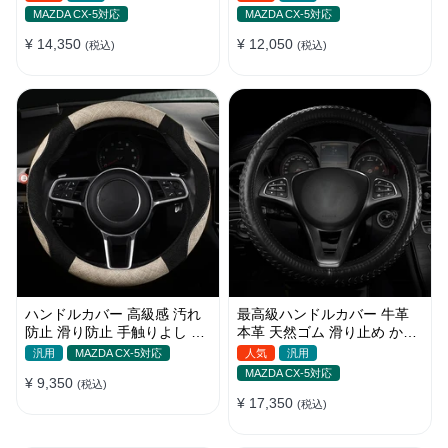
35~40CM
MAZDA CX-5対応
MAZDA CX-5対応
¥ 14,350
¥ 12,050
(税込)
(税込)
ハンドルカバー 高級感 汚れ
最高級ハンドルカバー 牛革
防止 滑り防止 手触りよし 通
本革 天然ゴム 滑り止め かっ
気性いい リネン素材 上質
こいい 35~40CM
汎用
MAZDA CX-5対応
人気
汎用
37~38cm
MAZDA CX-5対応
¥ 9,350
(税込)
¥ 17,350
(税込)