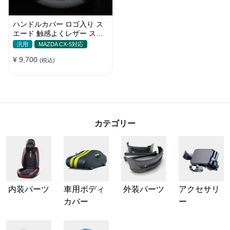
ハンドルカバー ロゴ入り ス
エード 触感よくレザー スポ
ーツ感 汚れ滑り防止 四季汎
汎用
MAZDA CX-5対応
用 37-38CM
¥ 9,700
(税込)
カテゴリー
内装パーツ
車用ボディ
外装パーツ
アクセサリ
カバー
ー