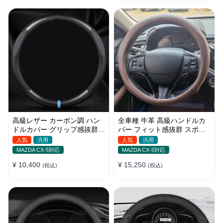
高級レザー カーボン調 ハン
全車種 牛革 高級ハンドルカ
ドルカバー グリップ感抜群
バー フィット感抜群 スポー
スポーツ感 安全 耐久性
ツ感 おしゃれ O型/D型
人気
汎用
人気
汎用
38CM
37~38CM
MAZDA CX-5対応
MAZDA CX-5対応
¥ 10,400
¥ 15,250
(税込)
(税込)