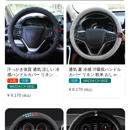
汗っかき体質 通気 涼しい 冷
通気 夏 冷感 汗吸収ハンドル
感ハンドルカバー リネン 欧
カバー リネン 欧米 おしゃれ
米 おしゃれ 安全 38CM
安全 スッキリ Ｏ/D型汎用
人気
汎用
汎用
MAZDA CX-5対応
37~38CM
MAZDA CX-5対応
¥ 8,170
(税込)
¥ 8,170
(税込)