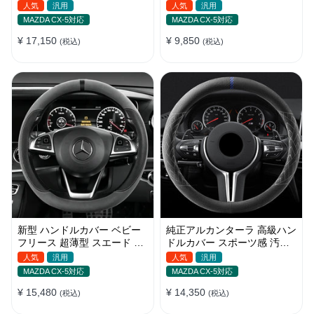
デザイン 四季汎用 O/D型兼
ップ感向上 取付簡単 滑り止
人気
汎用
人気
汎用
用 38-40cm
め 36〜38cm
MAZDA CX-5対応
MAZDA CX-5対応
¥ 17,150
¥ 9,850
(税込)
(税込)
新型 ハンドルカバー ベビー
純正アルカンターラ 高級ハン
フリース 超薄型 スエード 高
ドルカバー スポーツ感 汚れ
級感 四季汎用 3色展開 38CM
防止 おしゃれ 全車種対応
人気
汎用
人気
汎用
37~38CM
MAZDA CX-5対応
MAZDA CX-5対応
¥ 15,480
¥ 14,350
(税込)
(税込)