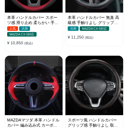
本革 ハンドルカバー スポー
本革 ハンドルカバー 無臭 高
ツ感 滑り止め 柔らかい 手触
級感 手触りよし グリップ感
りよし おしゃれ 軽/普自動車
抜群 パンチング加工 通気性
人気
汎用
汎用
MAZDA CX-5対応
38CM
35-40CM
MAZDA CX-5対応
¥ 11,250
(税込)
¥ 10,850
(税込)
MAZDAマツダ 本革 ハンドル
スポーツ風 ハンドルカバー
カバー 編み込み式 カーボン
グリップ感 手触りよし 取り