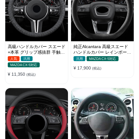
高級ハンドルカバー スエード
純正Alcantara 高級スエード
+本革 グリップ感抜群 手触れ
ハンドルカバー レインボーリ
よし 滑り止め O形/D型 36-
ボン 無臭 手触り おしゃれ
人気
汎用
汎用
MAZDA CX-5対応
40CM
37~39CM
MAZDA CX-5対応
¥ 17,900
(税込)
¥ 11,350
(税込)