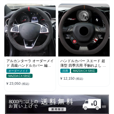
アルカンターラ オーダーメイ
ハンドルカバー スエード 超
ド 高級ハンドルカバー 編み
薄型 四季汎用 手触れよし 高
込み式 滑り止め フィット感
級感 軽自動車 普通車 O/D型
オーダーメイド
汎用
MAZDA CX-5対応
36~39.5CM
MAZDA CX-5対応
¥ 12,150
(税込)
¥ 23,050
(税込)