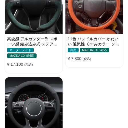
高級感 アルカンターラ スポ
11色 ハンドルカバー かわい
ーツ感 編み込み式 ステアリ
い 通気性 くすみカラー ソフ
ングカバー かっこいい 四季
トレザー ステアリング O
オーダーメイド
汎用
MAZDA CX-5対応
滑り止め
型/D型 35~38CM
MAZDA CX-5対応
¥ 7,800
(税込)
¥ 17,100
(税込)