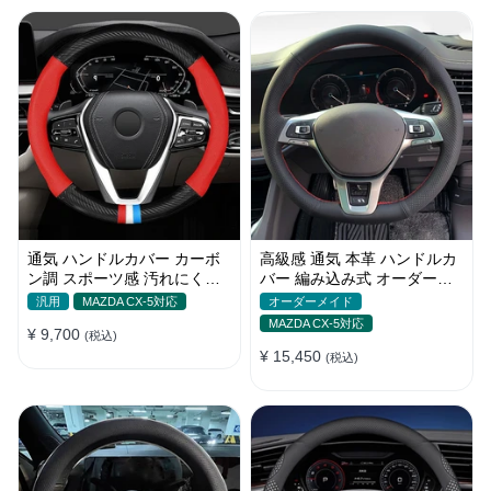
通気 ハンドルカバー カーボ
高級感 通気 本革 ハンドルカ
ン調 スポーツ感 汚れにくい
バー 編み込み式 オーダーメ
滑り止め かっこいい 取り付
イド 握り感抜群 操作性アッ
汎用
MAZDA CX-5対応
オーダーメイド
け簡単 38CM
プ
MAZDA CX-5対応
¥ 9,700
(税込)
¥ 15,450
(税込)