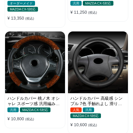
調 グリップ感抜群 かっこい
付け簡単 パンチング加工 35-
オーダーメイド
汎用
MAZDA CX-5対応
い
40CM
MAZDA CX-5対応
¥ 11,250
(税込)
¥ 13,350
(税込)
ハンドルカバー 桃ノ木 オシ
ハンドルカバー 高級感 シン
ャレ スポーツ感 汎用編み込
プル 7色 手触れよし 滑り止
み式 優れた耐摩耗性 38CM
め O型/D型 軽/普自動車
汎用
MAZDA CX-5対応
人気
汎用
38CM
MAZDA CX-5対応
¥ 10,800
(税込)
¥ 10,600
(税込)