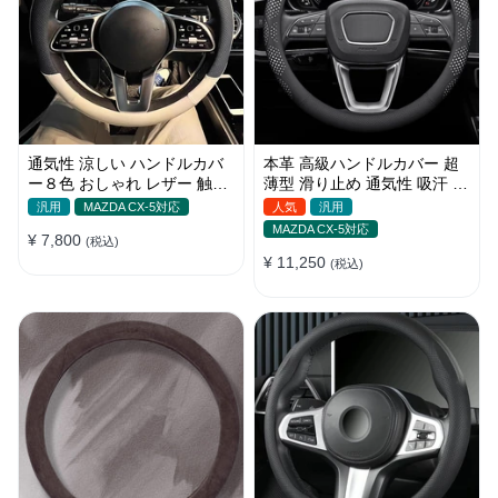
通気性 涼しい ハンドルカバ
本革 高級ハンドルカバー 超
ー８色 おしゃれ レザー 触感
薄型 滑り止め 通気性 吸汗 快
よく シンブル 落ち着いた気
適 耐久性 四季汎用 35~40CM
汎用
MAZDA CX-5対応
人気
汎用
品 35~40CM
MAZDA CX-5対応
¥ 7,800
(税込)
¥ 11,250
(税込)