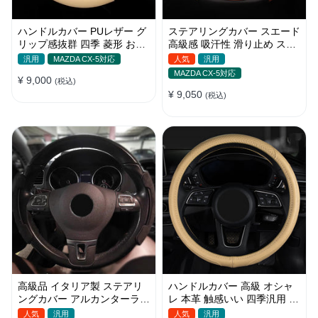
ハンドルカバー PUレザー グ
ステアリングカバー スエード
リップ感抜群 四季 菱形 おし
高級感 吸汗性 滑り止め スポ
ゃれ 滑り防止 触感よく 菱形
ーツカー ハンドルカバー
汎用
MAZDA CX-5対応
人気
汎用
の刺繍 35~38CM
37~38CM
MAZDA CX-5対応
¥ 9,000
(税込)
¥ 9,050
(税込)
高級品 イタリア製 ステアリ
ハンドルカバー 高級 オシャ
ングカバー アルカンターラ
レ 本革 触感いい 四季汎用 ス
滑り止め ハンドルカバー
テアリングカバー 38CM
人気
汎用
人気
汎用