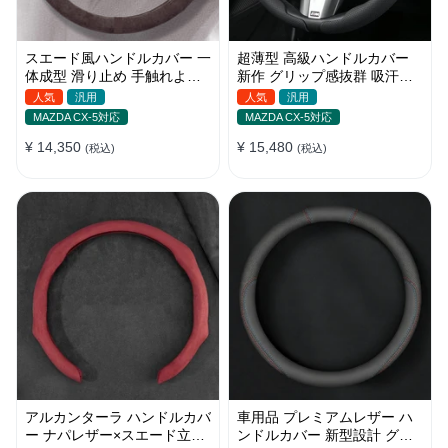
スエード風ハンドルカバー 一
超薄型 高級ハンドルカバー
体成型 滑り止め 手触れよし
新作 グリップ感抜群 吸汗速
吸汗 高級感 四季汎用
乾 スエード ナパレザー 通年
人気
汎用
人気
汎用
35~38CM
使用 37~38CM
MAZDA CX-5対応
MAZDA CX-5対応
¥ 14,350
¥ 15,480
(税込)
(税込)
アルカンターラ ハンドルカバ
車用品 プレミアムレザー ハ
ー ナパレザー×スエード立体
ンドルカバー 新型設計 グリ