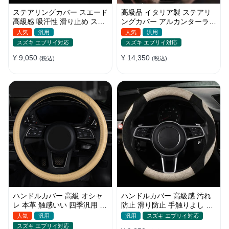
ステアリングカバー スエード
高級品 イタリア製 ステアリ
高級感 吸汗性 滑り止め スポ
ングカバー アルカンターラ
ーツカー ハンドルカバー
滑り止め ハンドルカバー
人気
汎用
人気
汎用
37~38CM
35~40CM
スズキ エブリイ対応
スズキ エブリイ対応
¥ 9,050
¥ 14,350
(税込)
(税込)
ハンドルカバー 高級 オシャ
ハンドルカバー 高級感 汚れ
レ 本革 触感いい 四季汎用 ス
防止 滑り防止 手触りよし 通
テアリングカバー 38CM
気性いい リネン素材 上質
人気
汎用
汎用
スズキ エブリイ対応
37~38cm
スズキ エブリイ対応