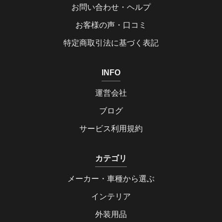
お問い合わせ・ヘルプ
お客様の声・口コミ
特定商取引法に基づく表記
INFO
運営会社
ブログ
サービス利用規約
カテゴリ
メーカー・車種から選ぶ
インテリア
外装用品