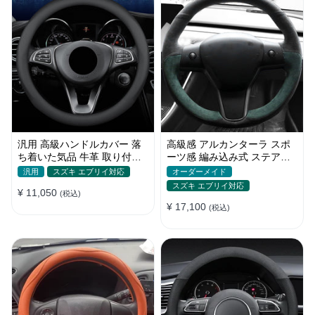
汎用 高級ハンドルカバー 落
高級感 アルカンターラ スポ
ち着いた気品 牛革 取り付け
ーツ感 編み込み式 ステアリ
簡単 おしゃれ Ｏ型/D型
ングカバー かっこいい 四季
汎用
スズキ エブリイ対応
オーダーメイド
38CM
滑り止め
スズキ エブリイ対応
¥ 11,050
(税込)
¥ 17,100
(税込)