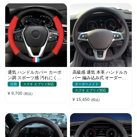
通気 ハンドルカバー カーボ
高級感 通気 本革 ハンドルカ
ン調 スポーツ感 汚れにくい
バー 編み込み式 オーダーメ
滑り止め かっこいい 取り付
イド 握り感抜群 操作性アッ
汎用
スズキ エブリイ対応
オーダーメイド
け簡単 38CM
プ
スズキ エブリイ対応
¥ 9,700
(税込)
¥ 15,450
(税込)