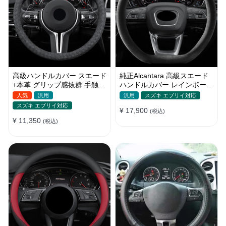
高級ハンドルカバー スエード
純正Alcantara 高級スエード
+本革 グリップ感抜群 手触れ
ハンドルカバー レインボーリ
よし 滑り止め O形/D型 36-
ボン 無臭 手触り おしゃれ
人気
汎用
汎用
スズキ エブリイ対応
40CM
37~39CM
スズキ エブリイ対応
¥ 17,900
(税込)
¥ 11,350
(税込)