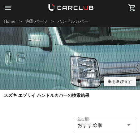
Home
>
内装パーツ
>
ハンドルカバー
車を選び直す
スズキ エブリイ ハンドルカバーの検索結果
並び順
おすすめ順