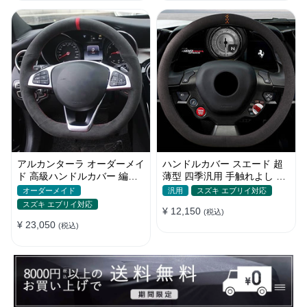
アルカンターラ オーダーメイ
ハンドルカバー スエード 超
ド 高級ハンドルカバー 編み
薄型 四季汎用 手触れよし 高
込み式 滑り止め フィット感
級感 軽自動車 普通車 O/D型
オーダーメイド
汎用
スズキ エブリイ対応
36~39.5CM
スズキ エブリイ対応
¥ 12,150
(税込)
¥ 23,050
(税込)