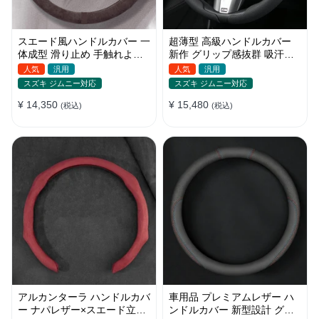
スエード風ハンドルカバー 一
超薄型 高級ハンドルカバー
体成型 滑り止め 手触れよし
新作 グリップ感抜群 吸汗速
吸汗 高級感 四季汎用
乾 スエード ナパレザー 通年
人気
汎用
人気
汎用
35~38CM
使用 37~38CM
スズキ ジムニー対応
スズキ ジムニー対応
¥ 14,350
¥ 15,480
(税込)
(税込)
アルカンターラ ハンドルカバ
車用品 プレミアムレザー ハ
ー ナパレザー×スエード立体
ンドルカバー 新型設計 グリ