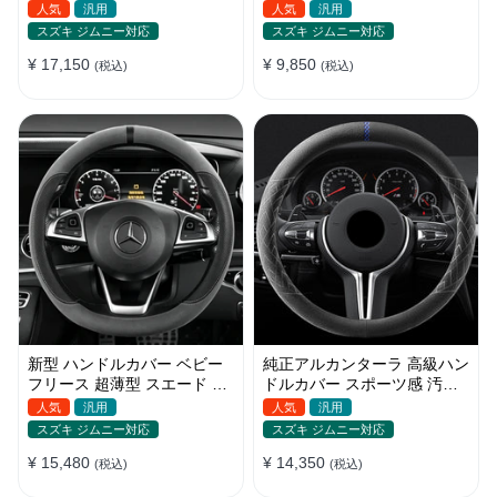
デザイン 四季汎用 O/D型兼
ップ感向上 取付簡単 滑り止
人気
汎用
人気
汎用
用 38-40cm
め 36〜38cm
スズキ ジムニー対応
スズキ ジムニー対応
¥ 17,150
¥ 9,850
(税込)
(税込)
新型 ハンドルカバー ベビー
純正アルカンターラ 高級ハン
フリース 超薄型 スエード 高
ドルカバー スポーツ感 汚れ
級感 四季汎用 3色展開 38CM
防止 おしゃれ 全車種対応
人気
汎用
人気
汎用
37~38CM
スズキ ジムニー対応
スズキ ジムニー対応
¥ 15,480
¥ 14,350
(税込)
(税込)