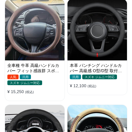
全車種 牛革 高級ハンドルカ
本革 パンチング ハンドルカ
バー フィット感抜群 スポー
バー 高級感 O型/D型 取付簡
ツ感 おしゃれ O型/D型
単 滑り止め 超薄い 38CM
人気
汎用
汎用
スズキ ジムニー対応
37~38CM
スズキ ジムニー対応
¥ 12,100
(税込)
¥ 15,250
(税込)