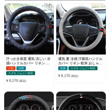
汗っかき体質 通気 涼しい 冷
通気 夏 冷感 汗吸収ハンドル
感ハンドルカバー リネン 欧
カバー リネン 欧米 おしゃれ
米 おしゃれ 安全 38CM
安全 スッキリ Ｏ/D型汎用
人気
汎用
汎用
スズキ ジムニー対応
37~38CM
スズキ ジムニー対応
¥ 8,170
(税込)
¥ 8,170
(税込)