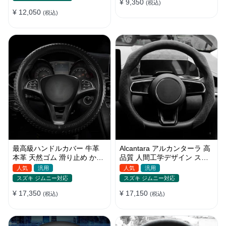
¥ 9,350
(税込)
¥ 12,050
(税込)
最高級ハンドルカバー 牛革
Alcantara アルカンターラ 高
本革 天然ゴム 滑り止め かっ
品質 人間工学デザイン スエ
こいい 35~40CM
ード 絶妙な肌触り O/D型兼
人気
汎用
人気
汎用
用 37~38CM
スズキ ジムニー対応
スズキ ジムニー対応
¥ 17,350
¥ 17,150
(税込)
(税込)