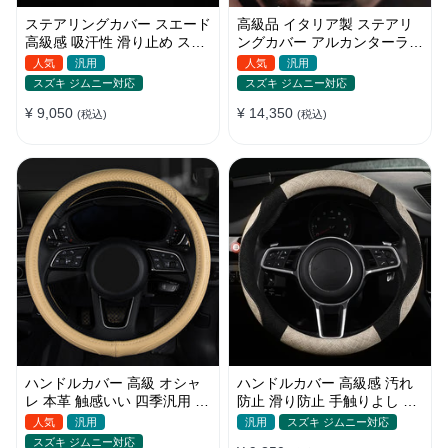
ステアリングカバー スエード
高級品 イタリア製 ステアリ
高級感 吸汗性 滑り止め スポ
ングカバー アルカンターラ
ーツカー ハンドルカバー
滑り止め ハンドルカバー
人気
汎用
人気
汎用
37~38CM
35~40CM
スズキ ジムニー対応
スズキ ジムニー対応
¥ 9,050
¥ 14,350
(税込)
(税込)
ハンドルカバー 高級 オシャ
ハンドルカバー 高級感 汚れ
レ 本革 触感いい 四季汎用 ス
防止 滑り防止 手触りよし 通
テアリングカバー 38CM
気性いい リネン素材 上質
人気
汎用
汎用
スズキ ジムニー対応
37~38cm
スズキ ジムニー対応