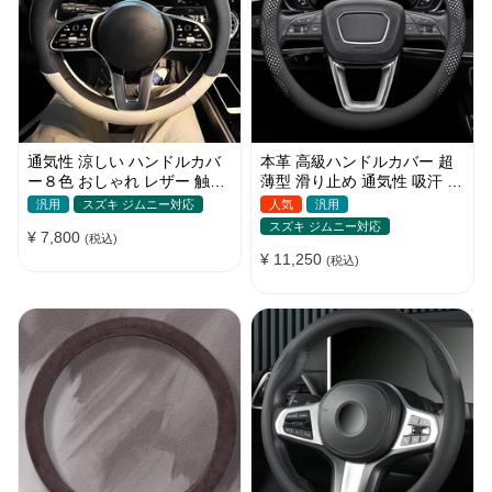
通気性 涼しい ハンドルカバ
本革 高級ハンドルカバー 超
ー８色 おしゃれ レザー 触感
薄型 滑り止め 通気性 吸汗 快
よく シンブル 落ち着いた気
適 耐久性 四季汎用 35~40CM
汎用
スズキ ジムニー対応
人気
汎用
品 35~40CM
スズキ ジムニー対応
¥ 7,800
(税込)
¥ 11,250
(税込)