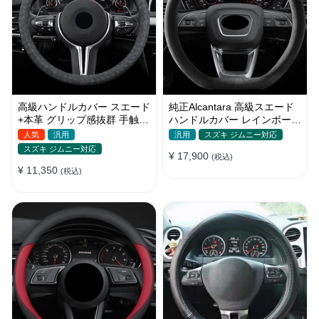
高級ハンドルカバー スエード
純正Alcantara 高級スエード
+本革 グリップ感抜群 手触れ
ハンドルカバー レインボーリ
よし 滑り止め O形/D型 36-
ボン 無臭 手触り おしゃれ
人気
汎用
汎用
スズキ ジムニー対応
40CM
37~39CM
スズキ ジムニー対応
¥ 17,900
(税込)
¥ 11,350
(税込)