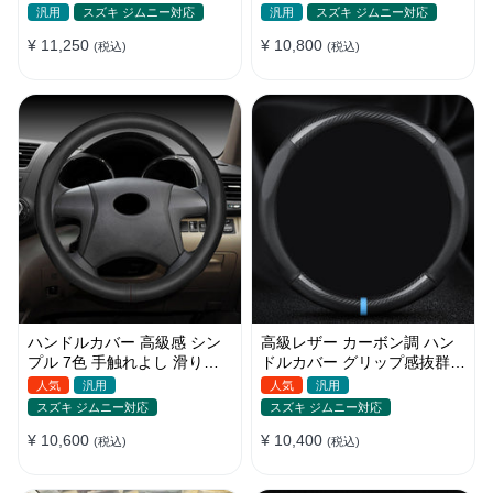
付け簡単 パンチング加工 35-
み式 優れた耐摩耗性 38CM
汎用
スズキ ジムニー対応
汎用
スズキ ジムニー対応
40CM
¥ 11,250
¥ 10,800
(税込)
(税込)
ハンドルカバー 高級感 シン
高級レザー カーボン調 ハン
プル 7色 手触れよし 滑り止
ドルカバー グリップ感抜群
め O型/D型 軽/普自動車
スポーツ感 安全 耐久性
人気
汎用
人気
汎用
38CM
38CM
スズキ ジムニー対応
スズキ ジムニー対応
¥ 10,600
¥ 10,400
(税込)
(税込)