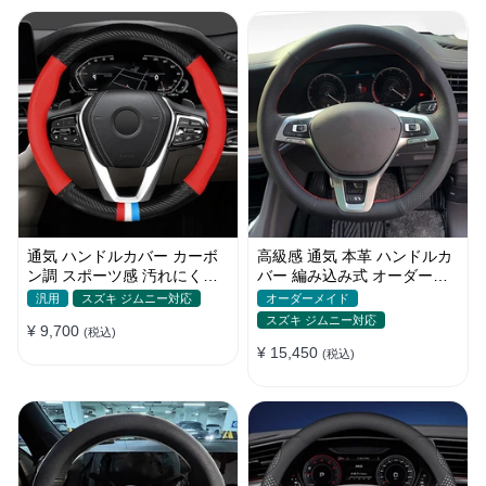
通気 ハンドルカバー カーボ
高級感 通気 本革 ハンドルカ
ン調 スポーツ感 汚れにくい
バー 編み込み式 オーダーメ
滑り止め かっこいい 取り付
イド 握り感抜群 操作性アッ
汎用
スズキ ジムニー対応
オーダーメイド
け簡単 38CM
プ
スズキ ジムニー対応
¥ 9,700
(税込)
¥ 15,450
(税込)