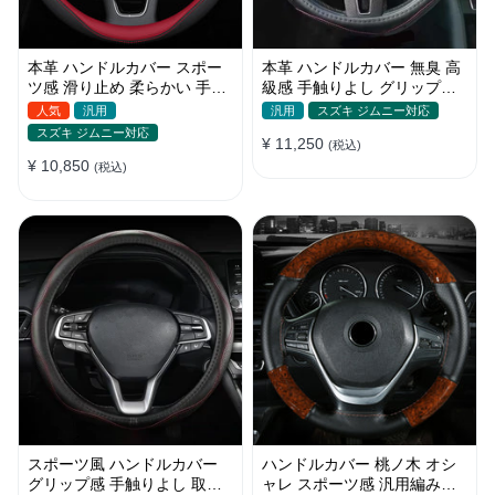
本革 ハンドルカバー スポー
本革 ハンドルカバー 無臭 高
ツ感 滑り止め 柔らかい 手触
級感 手触りよし グリップ感
りよし おしゃれ 軽/普自動車
抜群 パンチング加工 通気性
人気
汎用
汎用
スズキ ジムニー対応
38CM
35-40CM
スズキ ジムニー対応
¥ 11,250
(税込)
¥ 10,850
(税込)
スポーツ風 ハンドルカバー
ハンドルカバー 桃ノ木 オシ
グリップ感 手触りよし 取り
ャレ スポーツ感 汎用編み込