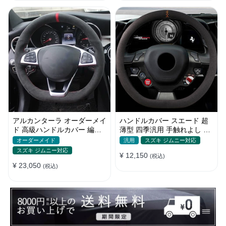
アルカンターラ オーダーメイ
ハンドルカバー スエード 超
ド 高級ハンドルカバー 編み
薄型 四季汎用 手触れよし 高
込み式 滑り止め フィット感
級感 軽自動車 普通車 O/D型
オーダーメイド
汎用
スズキ ジムニー対応
36~39.5CM
スズキ ジムニー対応
¥ 12,150
(税込)
¥ 23,050
(税込)