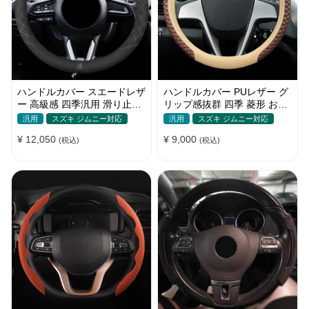
ハンドルカバー スエードレザ
ハンドルカバー PUレザー グ
ー 高級感 四季汎用 滑り止め
リップ感抜群 四季 菱形 おし
O型-D型 軽/普自動車 SUV
ゃれ 滑り防止 触感よく 菱形
汎用
スズキ ジムニー対応
汎用
スズキ ジムニー対応
37~38CM
の刺繍 35~38CM
¥ 12,050
¥ 9,000
(税込)
(税込)