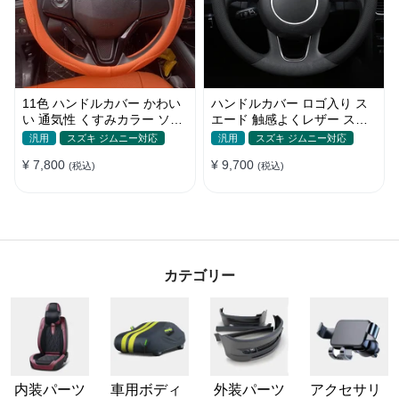
11色 ハンドルカバー かわい
ハンドルカバー ロゴ入り ス
い 通気性 くすみカラー ソフ
エード 触感よくレザー スポ
トレザー ステアリング O
ーツ感 汚れ滑り防止 四季汎
汎用
スズキ ジムニー対応
汎用
スズキ ジムニー対応
型/D型 35~38CM
用 37-38CM
¥ 7,800
¥ 9,700
(税込)
(税込)
カテゴリー
内装パーツ
車用ボディ
外装パーツ
アクセサリ