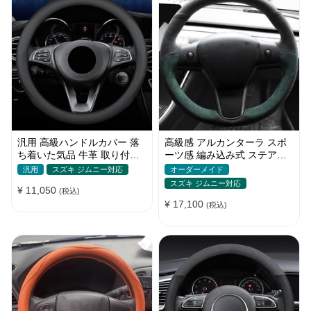
汎用 高級ハンドルカバー 落
高級感 アルカンターラ スポ
ち着いた気品 牛革 取り付け
ーツ感 編み込み式 ステアリ
簡単 おしゃれ Ｏ型/D型
ングカバー かっこいい 四季
汎用
スズキ ジムニー対応
オーダーメイド
38CM
滑り止め
スズキ ジムニー対応
¥ 11,050
(税込)
¥ 17,100
(税込)