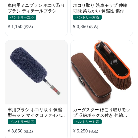
車内用ミニブラシ ホコリ取り
ホコリ取り 洗車モップ 伸縮
ブラシ ディテールブラシ 筆
可能 柔らかい 伸縮性 傷付け
タイプ 車 エアコン吹き出し
防止 軽量・コンパクト
ベントリー対応
ベントリー対応
口
¥ 1,150
¥ 3,850
(税込)
(税込)
車用ブラシ ホコリ取り 伸縮
カーダスター ほこり取りモッ
型モップ マイクロファイバー
プ 収納ボックス付き 伸縮可
洗車道具 軽量・コンパクト
能 ワックスブラシ 洗車ブラ
ベントリー対応
ベントリー対応
シ
¥ 3,850
¥ 5,250
(税込)
(税込)