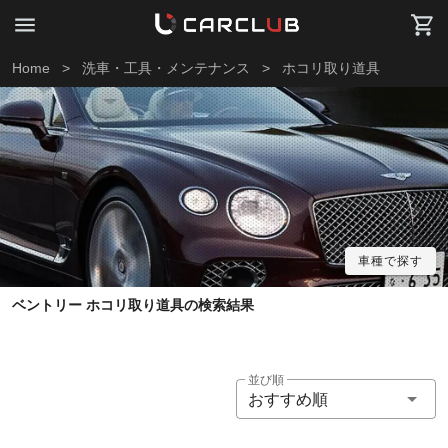
Home
>
洗車・工具・メンテナンス
>
ホコリ取り道具
車種で探す
ベントリー ホコリ取り道具の検索結果
並び順
おすすめ順