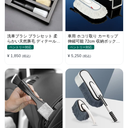
洗車ブラシ ブラシセット 柔
車用 ホコリ取り カーモップ
らかい天然豚毛 ディテールブ
伸縮可能 72cm 収納ボックス
ラシ 隙間ブラシ 筆タイプ
付き 軽量・コンパクト
ベントリー対応
ベントリー対応
¥ 1,850
¥ 5,250
(税込)
(税込)