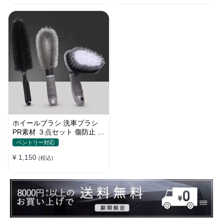
ホイールブラシ 洗車ブラシ
PR素材 ３点セット 傷防止 カ
ーウォッシュ プロ仕様
ベントリー対応
¥ 1,150
(税込)