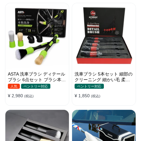
ASTA 洗車ブラシ ディテール
洗車ブラシ 5本セット 細部の
ブラシ 6点セット ブラシ本体
クリーニング 細かい毛 柔ら
2本 替えヘッド2個 アダプタ
かい豚毛 ディテールブラシ
人気
ベントリー対応
ベントリー対応
ー2個 車内外 ホイール ダッ
¥ 2,980
¥ 1,850
シュボード
(税込)
(税込)