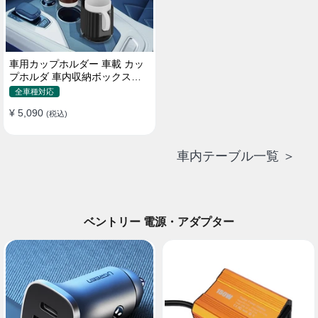
車用カップホルダー 車載 カッ
プホルダ 車内収納ボックス車
載テーブル スマホ置き 調整可
全車種対応
能なベース 車載 取付簡単 滑り
¥ 5,090
止め 小物置き 多機能 使い勝手
(税込)
車内テーブル一覧 ＞
ベントリー 電源・アダプター