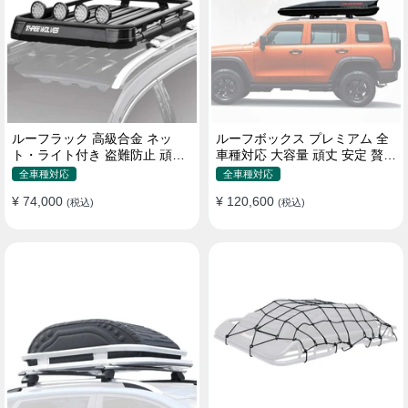
ルーフラック 高級合金 ネッ
ルーフボックス プレミアム 全
ト・ライト付き 盗難防止 頑丈
車種対応 大容量 頑丈 安定 贅沢
安定 分離式 大容量 ベースキャ
使い心地 おしゃれ 多色 車用ラ
全車種対応
全車種対応
リア
ゲッジケース
¥ 74,000
¥ 120,600
(税込)
(税込)