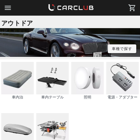
アウトドア
車種で探す
車内泊
車内テーブル
照明
電源・アダプター