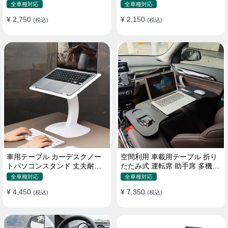
機能ラップトップバッグ
たみ式 パソコン 食事 物置
全車種対応
全車種対応
¥ 2,750
¥ 2,150
(税込)
(税込)
車用テーブル カーデスクノー
空間利用 車載用テーブル 折り
トパソコンスタンド 丈夫耐用
たたみ式 運転席 助手席 多機能
調整可能 車内車外 多機能用
パソコン 食事 書き込み
全車種対応
全車種対応
¥ 4,450
¥ 7,350
(税込)
(税込)