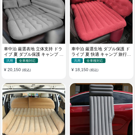
車中泊 厳選表地 立体支持 ドラ
車中泊 厳選生地 ダブル保護 ド
イブ 夏 ダブル保護 キャンプ 旅
ライブ 夏 快適 キャンプ 旅行
行 収納便利 取付簡単 全車種 エ
収納便利 全車種 多色 エアーベ
汎用
全車種対応
汎用
全車種対応
アーベッド
ッド
¥ 20,150
¥ 18,150
(税込)
(税込)