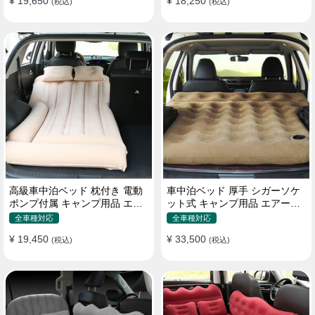
¥ 19,650
¥ 18,250
(税込)
(税込)
高級車中泊ベッド 枕付き 電動
車中泊ベッド 厚手 シガーソケ
ポンプ付属 キャンプ用品 エア
ット式 キャンプ用品 エアーベ
ーベッド 普通車 SUV
ッド 収納袋付き 普通車 SUV適
全車種対応
全車種対応
用
¥ 19,450
¥ 33,500
(税込)
(税込)