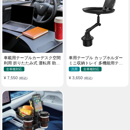
車載用テーブルカーデスク空間
車用テーブル カップホルダー
利用 折りたたみ式 運転席 助手
ミニ収納トレイ 多機能用テー
席 多機能 滑り止め 安定
ブル 食事 物置き用 高品質
全車種対応
汎用
全車種対応
¥ 7,550
¥ 3,650
(税込)
(税込)