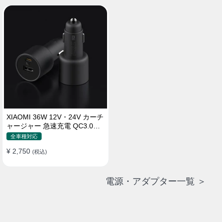
XIAOMI 36W 12V・24V カーチ
ャージャー 急速充電 QC3.0
LEDライト コンパクト 車載充
全車種対応
電器
¥ 2,750
(税込)
電源・アダプター一覧 ＞