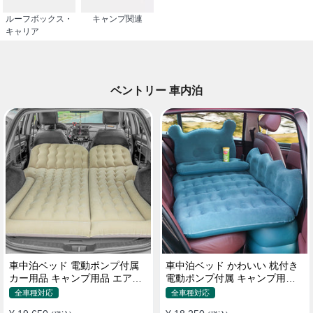
ルーフボックス・
キャンプ関連
キャリア
ベントリー 車内泊
車中泊ベッド 電動ポンプ付属
車中泊ベッド かわいい 枕付き
カー用品 キャンプ用品 エアー
電動ポンプ付属 キャンプ用品
ベッド SUV車 普通車適用
エアーベッド 普通車 SUV
全車種対応
全車種対応