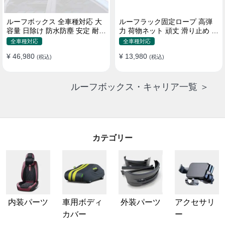
ルーフボックス 全車種対応 大
ルーフラック固定ロープ 高弾
容量 日除け 防水防塵 安定 耐久
力 荷物ネット 頑丈 滑り止め ス
使い便利 折畳式 車用ラゲッジ
トラップ付き ベースキャリア
全車種対応
全車種対応
ケース
¥ 46,980
¥ 13,980
(税込)
(税込)
ルーフボックス・キャリア一覧 ＞
カテゴリー
内装パーツ
車用ボディ
外装パーツ
アクセサリ
カバー
ー