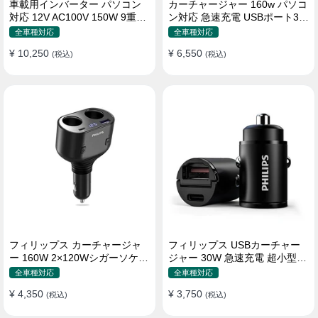
車載用インバーター パソコン
カーチャージャー 160w パソコ
対応 12V AC100V 150W 9重保
ン対応 急速充電 USBポート3つ
護 ディスプレイ付き 静音タイ
Type-C シガーソケット
全車種対応
全車種対応
プ
¥ 10,250
¥ 6,550
(税込)
(税込)
フィリップス カーチャージャ
フィリップス USBカーチャー
ー 160W 2×120Wシガーソケッ
ジャー 30W 急速充電 超小型設
ト おしゃれ
計 おしゃれ シガーソケット
全車種対応
全車種対応
¥ 4,350
¥ 3,750
(税込)
(税込)