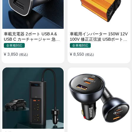
車載充電器 2ポート USB A &
車載用インバーター 150W 12V
USB C カーチャージャー 急速
100V 修正正弦波 USBポート2
充電USB [36W 12V-24V ]
口 コンバーター 防災用品 チャ
全車種対応
全車種対応
ージャー
¥ 3,850
¥ 8,550
(税込)
(税込)