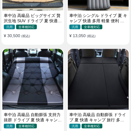
車中泊 高級品 ビッグサイズ 贅
車中泊 シングル ドライブ 夏 キ
沢生地 SUV ドライブ 夏 快適
ャンプ 快適 多用 軽量 便利 省
キャンプ 旅行 収納便利 エアー
スペース 旅行 エアーベッド
汎用
全車種対応
汎用
全車種対応
ベッド
¥ 30,500
¥ 13,050
(税込)
(税込)
車中泊 高級品 自動膨張 支持力
車中泊 高級品 自動膨張 ドライ
抜群 ドライブ 夏 快適 キャンプ
ブ 夏 快適 キャンプ 旅行 多用
旅行 省スペース エアーベッド
取付簡単 収納便利 エアーベッ
汎用
全車種対応
汎用
全車種対応
ド