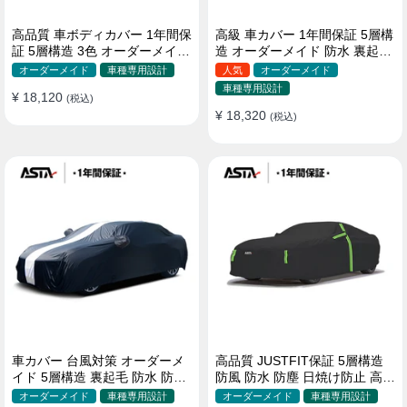
高品質 車ボディカバー 1年間保
高級 車カバー 1年間保証 5層構
証 5層構造 3色 オーダーメイド
造 オーダーメイド 防水 裏起毛
裏起毛 防風防水 四季
台風対策 黄砂対策 車種専用
オーダーメイド
車種専用設計
人気
オーダーメイド
車種専用設計
¥ 18,120
(税込)
¥ 18,320
(税込)
車カバー 台風対策 オーダーメ
高品質 JUSTFIT保証 5層構造
イド 5層構造 裏起毛 防水 防雨
防風 防水 防塵 日焼け防止 高級
軽/普自動車 SUV対応 おすすめ
ボディカバー
オーダーメイド
車種専用設計
オーダーメイド
車種専用設計