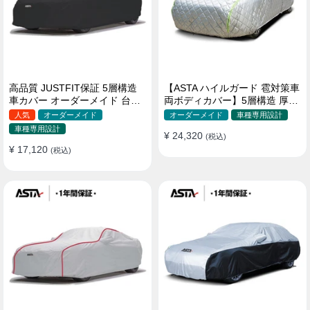
高品質 JUSTFIT保証 5層構造
【ASTA ハイルガード 雹対策車
車カバー オーダーメイド 台風
両ボディカバー】5層構造 厚手
対策 裏起毛 防水 耐久性 傷保護
オーダーメイド 凍結防止 防雪
人気
オーダーメイド
オーダーメイド
車種専用設計
防風 極厚 防風ロープ付きボデ
車種専用設計
¥ 24,320
ィカバー
(税込)
¥ 17,120
(税込)