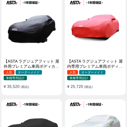
【ASTA ラグジュアフィット 屋
【ASTA ラグジュアフィット 屋
外用プレミアム車両ボディカバ
内専用プレミアム車両ボディカ
ー】PUレザー製 オーダーメイ
バー】オーダーメイド 最高級
人気
オーダーメイド
人気
オーダーメイド
ド 高級感 裏起毛車カバー 強風
生地 柔かい 裏起毛車カバー
車種専用設計
車種専用設計
対策
¥ 35,520
¥ 25,720
(税込)
(税込)