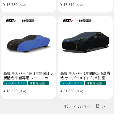
¥ 18,730
¥ 17,810
(税込)
(税込)
高級 車カバー 4色 1年間保証 5
高級 車カバー 1年間保証 5層構
層構造 車種専用 ツートンカラ
造 オーダーメイド 防水防塵 裏
ー オーダーメイド 防水 耐久性
起毛 車種専用
オーダーメイド
車種専用設計
オーダーメイド
車種専用設計
¥ 18,320
¥ 21,830
(税込)
(税込)
ボディカバー一覧 ＞