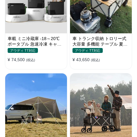
車載 ミニ冷蔵庫 -18～20℃
車 トランク収納 トロリー式
ポータブル 急速冷凍 キャン
大容量 多機能 テーブル 夏ド
プ アウトドア 車中泊 静音
ライブ キャンプ ピクニック
アウディ TT対応
アウディ TT対応
おしゃれ
¥ 74,500
¥ 43,650
(税込)
(税込)