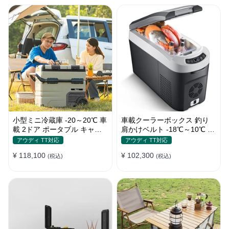
小型ミニ冷蔵庫 -20～20℃ 車
車載クーラーボックス 釣り
載 2ドア ポータブル キャン
肩かけベルト -18℃～10℃ 冷
プ アウトドア 車中泊 静音
凍冷蔵庫 車中泊 キャンプ 家
アウディ TT対応
アウディ TT対応
庭用
¥ 118,100
¥ 102,300
(税込)
(税込)