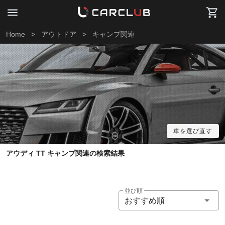
Home
>
アウトドア
>
キャンプ関連
車を選び直す
アウディ TT キャンプ関連の検索結果
並び順
おすすめ順