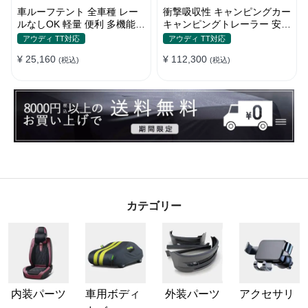
車ルーフテント 全車種 レー
衝撃吸収性 キャンピングカー
ルなしOK 軽量 便利 多機能
キャンピングトレーラー 安全
日除け 防水 頑丈 夏ドライブ
性 簡単収納 大容量 ベビーカ
アウディ TT対応
アウディ TT対応
キャンプ
ー
¥ 25,160
¥ 112,300
(税込)
(税込)
カテゴリー
内装パーツ
車用ボディ
外装パーツ
アクセサリ