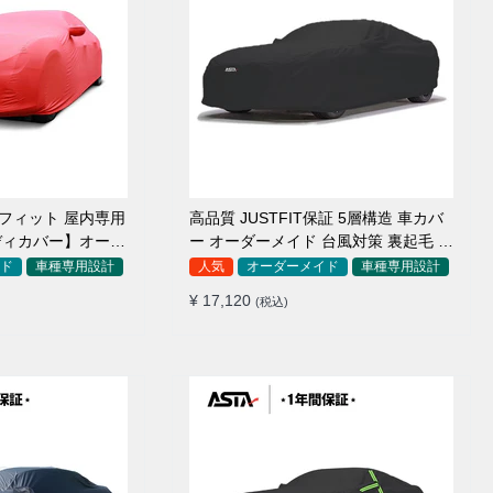
アフィット 屋内専用
高品質 JUSTFIT保証 5層構造 車カバ
ディカバー】オーダ
ー オーダーメイド 台風対策 裏起毛 防
毛車
水 耐久性 傷保護
ド
車種専用設計
人気
オーダーメイド
車種専用設計
¥ 17,120
(税込)