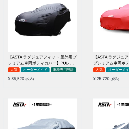
【ASTA ラグジュアフィット 屋外用プ
【ASTA ラグジュ
レミアム車両ボディカバー】PUレザ
プレミアム車両ボ
ー製 オーダーメイド 高級感 裏起毛車
ーメイド 最高級生地 柔かい 裏起
人気
オーダーメイド
車種専用設計
人気
オーダーメイ
カバー 強風対策
カバー
¥ 35,520
¥ 25,720
(税込)
(税込)