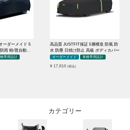
オーダーメイド 5
高品質 JUSTFIT保証 5層構造 防風 防
 防雨 軽/普自動車
水 防塵 日焼け防止 高級 ボディカバー
種専用設計
オーダーメイド
車種専用設計
¥ 17,810
(税込)
カテゴリー