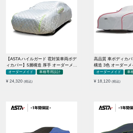
【ASTA ハイルガード 雹対策車両ボデ
高品質 車ボディカバー 
ィカバー】5層構造 厚手 オーダーメイ
構造 3色 オーダーメ
ド 凍結防止 防雪防風 極厚 防風ロープ
防水 四季
オーダーメイド
車種専用設計
オーダーメイド
車
付きボディカバー
¥ 24,320
¥ 18,120
(税込)
(税込)