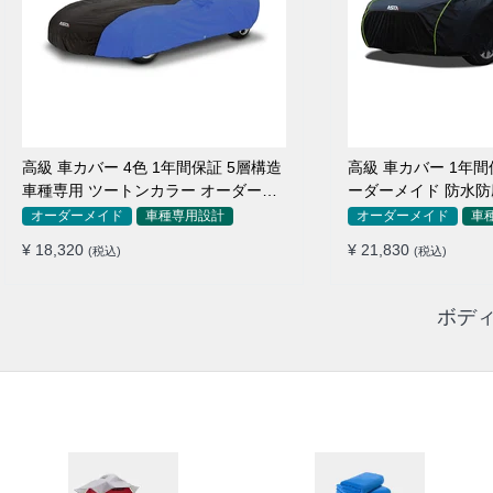
高級 車カバー 4色 1年間保証 5層構造
高級 車カバー 1年間
車種専用 ツートンカラー オーダーメ
ーダーメイド 防水防
イド 防水 耐久性
用
オーダーメイド
車種専用設計
オーダーメイド
車
¥ 18,320
¥ 21,830
(税込)
(税込)
ボディ