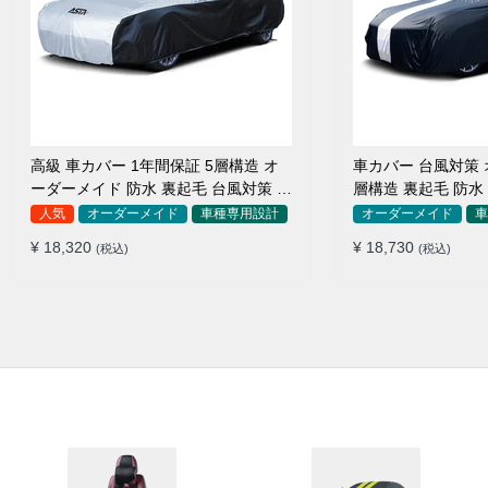
高級 車カバー 1年間保証 5層構造 オ
車カバー 台風対策 
ーダーメイド 防水 裏起毛 台風対策 黄
層構造 裏起毛 防水
砂対策 車種専用
SUV対応 おすすめ
人気
オーダーメイド
車種専用設計
オーダーメイド
車
¥ 18,320
¥ 18,730
(税込)
(税込)