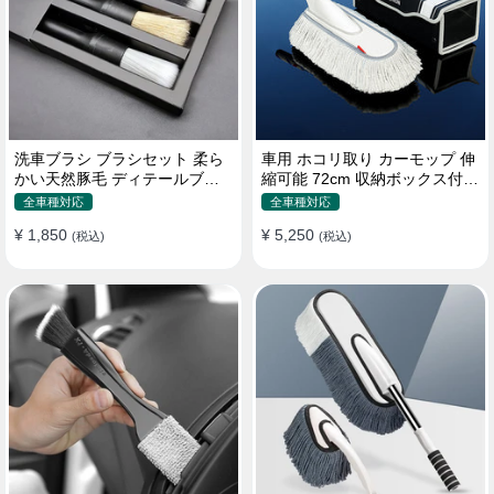
洗車ブラシ ブラシセット 柔ら
車用 ホコリ取り カーモップ 伸
かい天然豚毛 ディテールブラ
縮可能 72cm 収納ボックス付き
シ 隙間ブラシ 筆タイプ
軽量・コンパクト
全車種対応
全車種対応
¥ 1,850
¥ 5,250
(税込)
(税込)