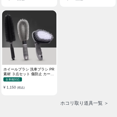
ホイールブラシ 洗車ブラシ PR
素材 ３点セット 傷防止 カーウ
ォッシュ プロ仕様
全車種対応
¥ 1,150
(税込)
ホコリ取り道具一覧 ＞