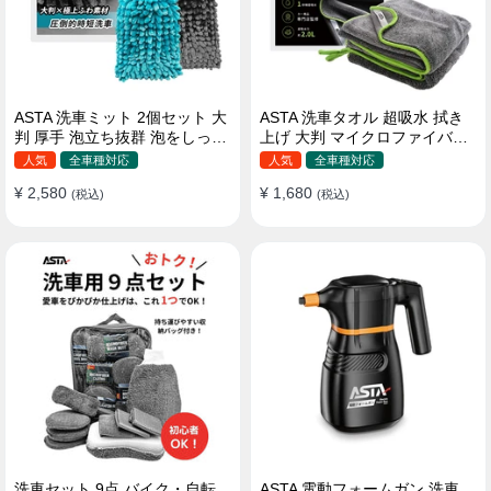
ASTA 洗車ミット 2個セット 大
ASTA 洗車タオル 超吸水 拭き
判 厚手 泡立ち抜群 泡をしっか
上げ 大判 マイクロファイバー
りキープ 洗車スポンジ マイ
クロス プロ仕様 水拭き 窓拭き
人気
全車種対応
人気
全車種対応
クロファイバー 洗車グローブ
洗車 業務用 タオル 吸水 傷つか
¥ 2,580
¥ 1,680
傷つきにくい ボディ ガラス ホ
(税込)
ない 撥水 厚手 両面 大型 洗車
(税込)
イール対応 洗車 用途別に使い
クロス
分け 2個セット
洗車セット 9点 バイク・自転
ASTA 電動フォームガン 洗車