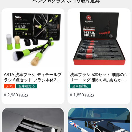
ベンツ Rクラス ホコリ取り道具
ASTA 洗車ブラシ ディテールブ
洗車ブラシ 5本セット 細部のク
ラシ 6点セット ブラシ本体2本
リーニング 細かい毛 柔らかい
替えヘッド2個 アダプター2個
豚毛 ディテールブラシ
人気
全車種対応
全車種対応
車内外 ホイール ダッシュボー
¥ 2,980
¥ 1,850
ド
(税込)
(税込)