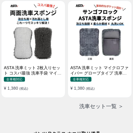
属 水道接続不要 多機能コンパ
クト収納
ASTA 洗車ミット 2枚入りセッ
ASTA 洗車ミット マイクロファ
ト コスパ最強 洗車手袋 マイク
イバー グローブタイプ 洗車プ
ロファイバー製 洗車グッズ 車
ロも愛用 傷防止 高吸水 車 バイ
全車種対応
全車種対応
バイク 自転車用 洗車スポンジ
ク用 洗車ディテイリング用品
¥ 1,380
¥ 1,380
(税込)
(税込)
洗車セット一覧 ＞