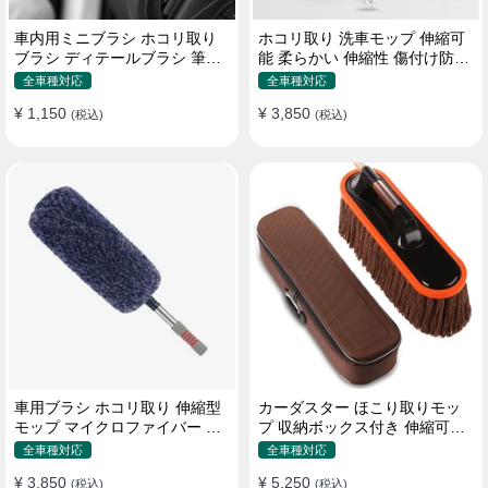
車内用ミニブラシ ホコリ取り
ホコリ取り 洗車モップ 伸縮可
ブラシ ディテールブラシ 筆タ
能 柔らかい 伸縮性 傷付け防止
イプ 車 エアコン吹き出し口
軽量・コンパクト
全車種対応
全車種対応
¥ 1,150
¥ 3,850
(税込)
(税込)
車用ブラシ ホコリ取り 伸縮型
カーダスター ほこり取りモッ
モップ マイクロファイバー 洗
プ 収納ボックス付き 伸縮可能
車道具 軽量・コンパクト
ワックスブラシ 洗車ブラシ
全車種対応
全車種対応
¥ 3,850
¥ 5,250
(税込)
(税込)