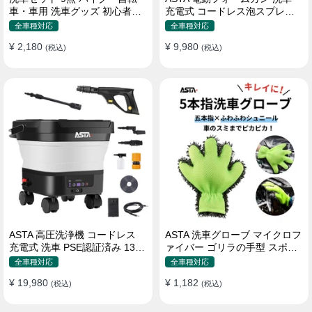
車・車用 洗車グッズ 初心者向
充電式 コードレス泡スプレー
け 洗車ブラシ スポンジ タオル
高圧対応 充電式フォームスプ
全車種対応
全車種対応
グローブ タイヤブラシ ワック
レー 洗車グッズ 車・バイク用
¥ 2,180
¥ 9,980
ス用スポンジ 高級洗車道具 乾
(税込)
強力泡立ち (コピー)
(税込)
拭き・水拭き対応 水切り・隙
間掃除・エアコン掃除もOK カ
ー用品一式
ASTA 高圧洗浄機 コードレス
ASTA 洗車グローブ マイクロフ
充電式 洗車 PSE認証済み 13L
ァイバー ゴリラの手型 スポン
バケツ一体型 折りたたみ式 超
ジ ボディー用 傷防止 吸水速乾
全車種対応
全車種対応
軽量 キャスター付き 360度回
手洗い 洗車用品 車 バイク 洗車
¥ 19,980
¥ 1,182
転ノズル トリガーガン 蛇口接
(税込)
グッズ 掃除 手袋型 洗車タオル
(税込)
続アダプター ショートノズル
代用 1個入り
フォームボトル キャスター付