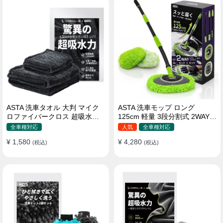
ASTA 洗車タオル 大判 マイク
ASTA 洗車モップ ロング
ロファイバークロス 超吸水ツ
125cm 軽量 3段分割式 2WAY
イストパイル 洗車クロス 傷防
洗車ブラシ スポンジ 高吸水 マ
全車種対応
人気
全車種対応
止 両面使える
イクロファイバー 脚立不要
¥ 1,580
¥ 4,280
(税込)
110°可動ヘッド 15°カーブ設計
(税込)
伸縮 傷つかない 車用 ルーフ・
ボディ対応