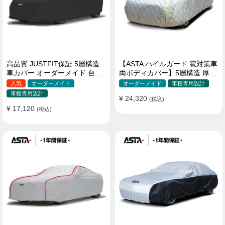
高品質 JUSTFIT保証 5層構造
【ASTA ハイルガード 雹対策車
車カバー オーダーメイド 台風
両ボディカバー】5層構造 厚手
対策 裏起毛 防水 耐久性 傷保護
オーダーメイド 凍結防止 防雪
人気
オーダーメイド
オーダーメイド
車種専用設計
防風 極厚 防風ロープ付きボデ
車種専用設計
¥ 24,320
ィカバー
(税込)
¥ 17,120
(税込)