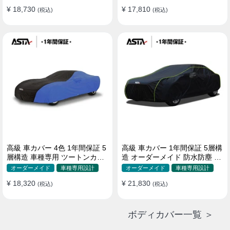
¥ 18,730
¥ 17,810
(税込)
(税込)
高級 車カバー 4色 1年間保証 5
高級 車カバー 1年間保証 5層構
層構造 車種専用 ツートンカラ
造 オーダーメイド 防水防塵 裏
ー オーダーメイド 防水 耐久性
起毛 車種専用
オーダーメイド
車種専用設計
オーダーメイド
車種専用設計
¥ 18,320
¥ 21,830
(税込)
(税込)
ボディカバー一覧 ＞