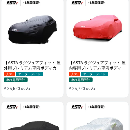
【ASTA ラグジュアフィット 屋
【ASTA ラグジュアフィット 屋
外用プレミアム車両ボディカバ
内専用プレミアム車両ボディカ
ー】PUレザー製 オーダーメイ
バー】オーダーメイド 最高級
人気
オーダーメイド
人気
オーダーメイド
ド 高級感 裏起毛車カバー 強風
生地 柔かい 裏起毛車カバー
車種専用設計
車種専用設計
対策
¥ 35,520
¥ 25,720
(税込)
(税込)