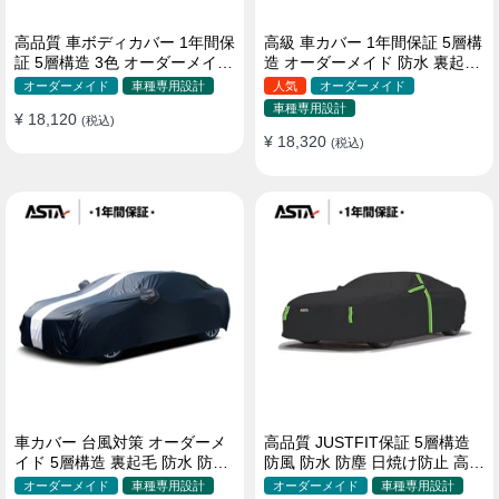
高品質 車ボディカバー 1年間保
高級 車カバー 1年間保証 5層構
証 5層構造 3色 オーダーメイド
造 オーダーメイド 防水 裏起毛
裏起毛 防風防水 四季
台風対策 黄砂対策 車種専用
オーダーメイド
車種専用設計
人気
オーダーメイド
車種専用設計
¥ 18,120
(税込)
¥ 18,320
(税込)
車カバー 台風対策 オーダーメ
高品質 JUSTFIT保証 5層構造
イド 5層構造 裏起毛 防水 防雨
防風 防水 防塵 日焼け防止 高級
軽/普自動車 SUV対応 おすすめ
ボディカバー
オーダーメイド
車種専用設計
オーダーメイド
車種専用設計