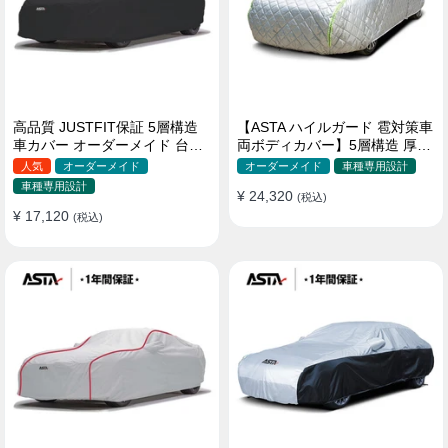
高品質 JUSTFIT保証 5層構造
【ASTA ハイルガード 雹対策車
車カバー オーダーメイド 台風
両ボディカバー】5層構造 厚手
対策 裏起毛 防水 耐久性 傷保護
オーダーメイド 凍結防止 防雪
人気
オーダーメイド
オーダーメイド
車種専用設計
防風 極厚 防風ロープ付きボデ
車種専用設計
¥ 24,320
ィカバー
(税込)
¥ 17,120
(税込)