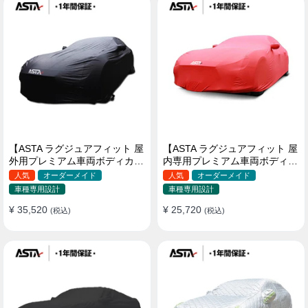
【ASTA ラグジュアフィット 屋
【ASTA ラグジュアフィット 屋
外用プレミアム車両ボディカバ
内専用プレミアム車両ボディカ
ー】PUレザー製 オーダーメイ
バー】オーダーメイド 最高級
人気
オーダーメイド
人気
オーダーメイド
ド 高級感 裏起毛車カバー 強風
生地 柔かい 裏起毛車カバー
車種専用設計
車種専用設計
対策
¥ 35,520
¥ 25,720
(税込)
(税込)