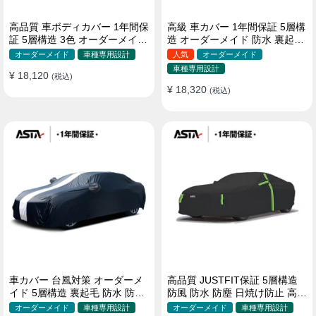
高品質 車ボディカバー 1年間保
高級 車カバー 1年間保証 5層構
証 5層構造 3色 オーダーメイド
造 オーダーメイド 防水 裏起毛
裏起毛 防風防水 四季
台風対策 黄砂対策 車種専用
オーダーメイド
車種専用設計
人気
オーダーメイド
車種専用設計
¥ 18,120
(税込)
¥ 18,320
(税込)
車カバー 台風対策 オーダーメ
高品質 JUSTFIT保証 5層構造
イド 5層構造 裏起毛 防水 防雨
防風 防水 防塵 日焼け防止 高級
軽/普自動車 SUV対応 おすすめ
ボディカバー
オーダーメイド
車種専用設計
オーダーメイド
車種専用設計