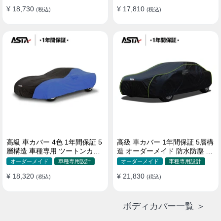
¥ 18,730
¥ 17,810
(税込)
(税込)
高級 車カバー 4色 1年間保証 5
高級 車カバー 1年間保証 5層構
層構造 車種専用 ツートンカラ
造 オーダーメイド 防水防塵 裏
ー オーダーメイド 防水 耐久性
起毛 車種専用
オーダーメイド
車種専用設計
オーダーメイド
車種専用設計
¥ 18,320
¥ 21,830
(税込)
(税込)
ボディカバー一覧 ＞