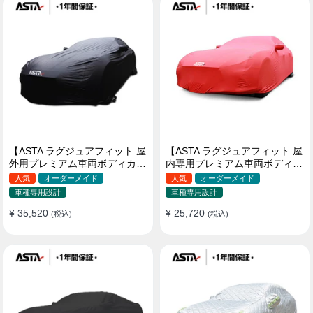
【ASTA ラグジュアフィット 屋
【ASTA ラグジュアフィット 屋
外用プレミアム車両ボディカバ
内専用プレミアム車両ボディカ
ー】PUレザー製 オーダーメイ
バー】オーダーメイド 最高級
人気
オーダーメイド
人気
オーダーメイド
ド 高級感 裏起毛車カバー 強風
生地 柔かい 裏起毛車カバー
車種専用設計
車種専用設計
対策
¥ 35,520
¥ 25,720
(税込)
(税込)