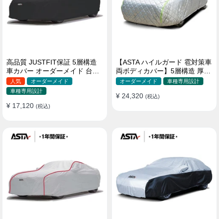
高品質 JUSTFIT保証 5層構造
【ASTA ハイルガード 雹対策車
車カバー オーダーメイド 台風
両ボディカバー】5層構造 厚手
対策 裏起毛 防水 耐久性 傷保護
オーダーメイド 凍結防止 防雪
人気
オーダーメイド
オーダーメイド
車種専用設計
防風 極厚 防風ロープ付きボデ
車種専用設計
¥ 24,320
ィカバー
(税込)
¥ 17,120
(税込)