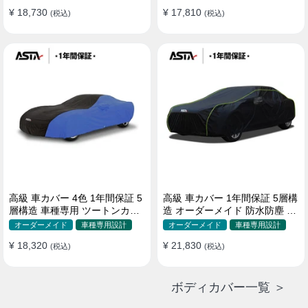
¥ 18,730
¥ 17,810
(税込)
(税込)
高級 車カバー 4色 1年間保証 5
高級 車カバー 1年間保証 5層構
層構造 車種専用 ツートンカラ
造 オーダーメイド 防水防塵 裏
ー オーダーメイド 防水 耐久性
起毛 車種専用
オーダーメイド
車種専用設計
オーダーメイド
車種専用設計
¥ 18,320
¥ 21,830
(税込)
(税込)
ボディカバー一覧 ＞