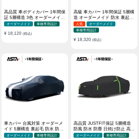
高品質 車ボディカバー 1年間保
高級 車カバー 1年間保証 5層構
証 5層構造 3色 オーダーメイド
造 オーダーメイド 防水 裏起毛
裏起毛 防風防水 四季
台風対策 黄砂対策 車種専用
オーダーメイド
車種専用設計
人気
オーダーメイド
車種専用設計
¥ 18,120
(税込)
¥ 18,320
(税込)
車カバー 台風対策 オーダーメ
高品質 JUSTFIT保証 5層構造
イド 5層構造 裏起毛 防水 防雨
防風 防水 防塵 日焼け防止 高級
軽/普自動車 SUV対応 おすすめ
ボディカバー
オーダーメイド
車種専用設計
オーダーメイド
車種専用設計