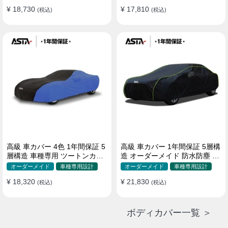
¥ 18,730
¥ 17,810
(税込)
(税込)
高級 車カバー 4色 1年間保証 5
高級 車カバー 1年間保証 5層構
層構造 車種専用 ツートンカラ
造 オーダーメイド 防水防塵 裏
ー オーダーメイド 防水 耐久性
起毛 車種専用
オーダーメイド
車種専用設計
オーダーメイド
車種専用設計
¥ 18,320
¥ 21,830
(税込)
(税込)
ボディカバー一覧 ＞