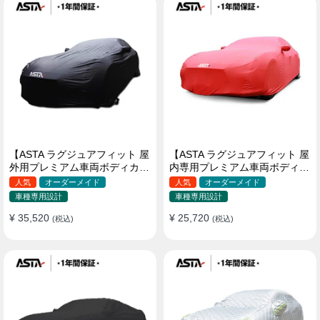
【ASTA ラグジュアフィット 屋
【ASTA ラグジュアフィット 屋
外用プレミアム車両ボディカバ
内専用プレミアム車両ボディカ
ー】PUレザー製 オーダーメイ
バー】オーダーメイド 最高級
人気
オーダーメイド
人気
オーダーメイド
ド 高級感 裏起毛車カバー 強風
生地 柔かい 裏起毛車カバー
車種専用設計
車種専用設計
対策
¥ 35,520
¥ 25,720
(税込)
(税込)