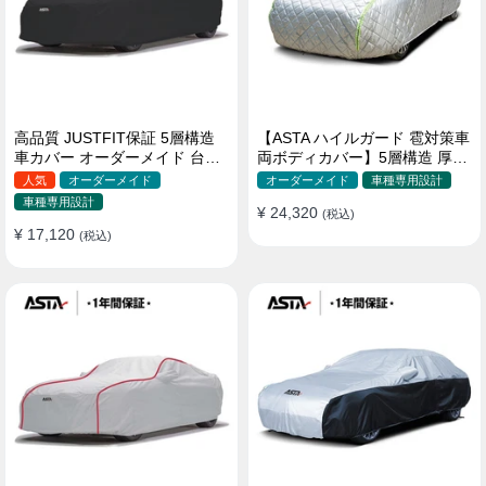
高品質 JUSTFIT保証 5層構造
【ASTA ハイルガード 雹対策車
車カバー オーダーメイド 台風
両ボディカバー】5層構造 厚手
対策 裏起毛 防水 耐久性 傷保護
オーダーメイド 凍結防止 防雪
人気
オーダーメイド
オーダーメイド
車種専用設計
防風 極厚 防風ロープ付きボデ
車種専用設計
¥ 24,320
ィカバー
(税込)
¥ 17,120
(税込)