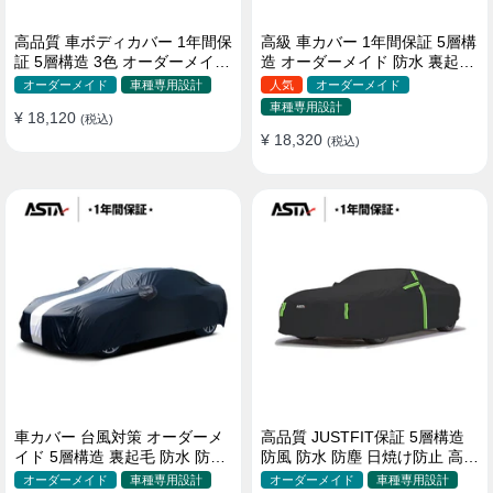
高品質 車ボディカバー 1年間保
高級 車カバー 1年間保証 5層構
証 5層構造 3色 オーダーメイド
造 オーダーメイド 防水 裏起毛
裏起毛 防風防水 四季
台風対策 黄砂対策 車種専用
オーダーメイド
車種専用設計
人気
オーダーメイド
車種専用設計
¥ 18,120
(税込)
¥ 18,320
(税込)
車カバー 台風対策 オーダーメ
高品質 JUSTFIT保証 5層構造
イド 5層構造 裏起毛 防水 防雨
防風 防水 防塵 日焼け防止 高級
軽/普自動車 SUV対応 おすすめ
ボディカバー
オーダーメイド
車種専用設計
オーダーメイド
車種専用設計