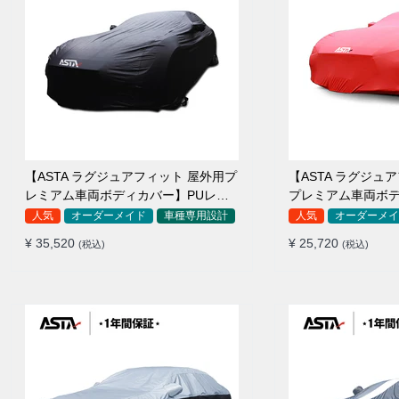
【ASTA ラグジュアフィット 屋外用プ
【ASTA ラグジュ
レミアム車両ボディカバー】PUレザ
プレミアム車両ボ
ー製 オーダーメイド 高級感 裏起毛車
ーメイド 最高級生地 柔かい 裏起
人気
オーダーメイド
車種専用設計
人気
オーダーメイ
カバー 強風対策
カバー
¥ 35,520
¥ 25,720
(税込)
(税込)