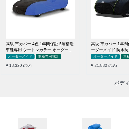
高級 車カバー 4色 1年間保証 5層構造
高級 車カバー 1年間
車種専用 ツートンカラー オーダーメ
ーダーメイド 防水防
イド 防水 耐久性
用
オーダーメイド
車種専用設計
オーダーメイド
車
¥ 18,320
¥ 21,830
(税込)
(税込)
ボディ