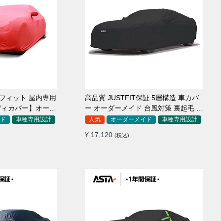
アフィット 屋内専用
高品質 JUSTFIT保証 5層構造 車カバ
ディカバー】オーダ
ー オーダーメイド 台風対策 裏起毛 防
毛車
水 耐久性 傷保護
ド
車種専用設計
人気
オーダーメイド
車種専用設計
¥ 17,120
(税込)