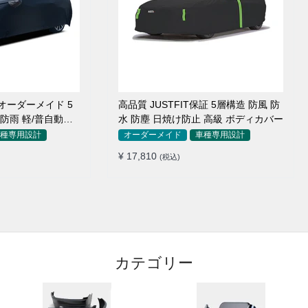
オーダーメイド 5
高品質 JUSTFIT保証 5層構造 防風 防
 防雨 軽/普自動車
水 防塵 日焼け防止 高級 ボディカバー
種専用設計
オーダーメイド
車種専用設計
¥ 17,810
(税込)
カテゴリー