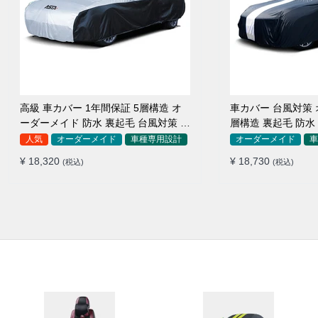
高級 車カバー 1年間保証 5層構造 オ
車カバー 台風対策 
ーダーメイド 防水 裏起毛 台風対策 黄
層構造 裏起毛 防水
砂対策 車種専用
SUV対応 おすすめ
人気
オーダーメイド
車種専用設計
オーダーメイド
車
¥ 18,320
¥ 18,730
(税込)
(税込)