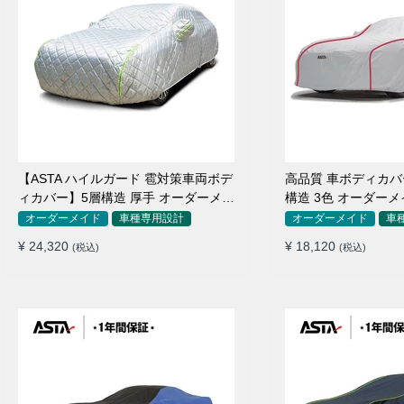
【ASTA ハイルガード 雹対策車両ボデ
高品質 車ボディカバー 
ィカバー】5層構造 厚手 オーダーメイ
構造 3色 オーダーメ
ド 凍結防止 防雪防風 極厚 防風ロープ
防水 四季
オーダーメイド
車種専用設計
オーダーメイド
車
付きボディカバー
¥ 24,320
¥ 18,120
(税込)
(税込)