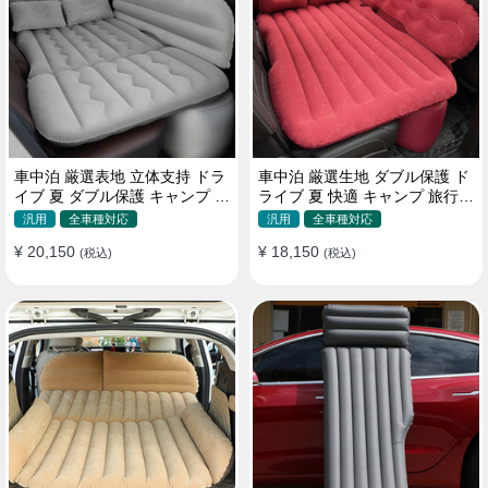
車中泊 厳選表地 立体支持 ドラ
車中泊 厳選生地 ダブル保護 ド
イブ 夏 ダブル保護 キャンプ 旅
ライブ 夏 快適 キャンプ 旅行
行 収納便利 取付簡単 全車種 エ
収納便利 全車種 多色 エアーベ
汎用
全車種対応
汎用
全車種対応
アーベッド
ッド
¥ 20,150
¥ 18,150
(税込)
(税込)