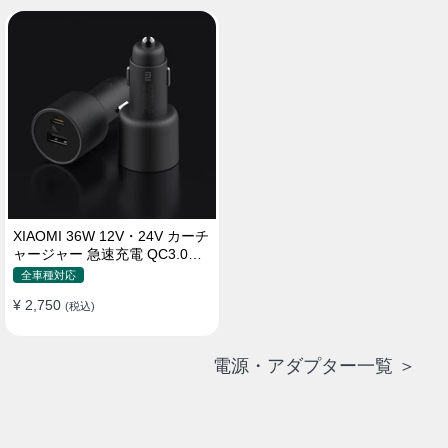
XIAOMI 36W 12V・24V カーチ
ャージャー 急速充電 QC3.0
LEDライト コンパクト 車載充
全車種対応
電器
¥ 2,750
(税込)
電源・アダプター一覧 ＞