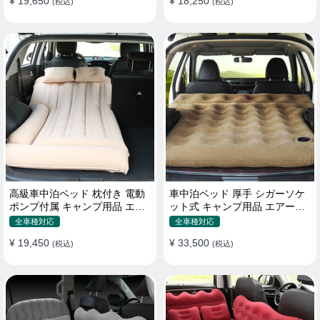
¥ 19,650
¥ 18,250
(税込)
(税込)
高級車中泊ベッド 枕付き 電動
車中泊ベッド 厚手 シガーソケ
ポンプ付属 キャンプ用品 エア
ット式 キャンプ用品 エアーベ
ーベッド 普通車 SUV
ッド 収納袋付き 普通車 SUV適
全車種対応
全車種対応
用
¥ 19,450
¥ 33,500
(税込)
(税込)