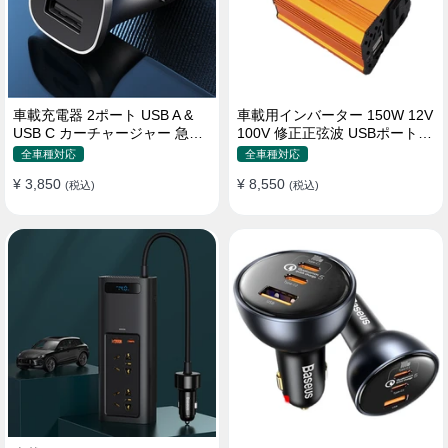
車載充電器 2ポート USB A &
車載用インバーター 150W 12V
USB C カーチャージャー 急速
100V 修正正弦波 USBポート2
充電USB [36W 12V-24V ]
口 コンバーター 防災用品 チャ
全車種対応
全車種対応
ージャー
¥ 3,850
¥ 8,550
(税込)
(税込)