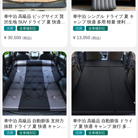
車中泊 高級品 ビッグサイズ 贅
車中泊 シングル ドライブ 夏 キ
沢生地 SUV ドライブ 夏 快適
ャンプ 快適 多用 軽量 便利 省
キャンプ 旅行 収納便利 エアー
スペース 旅行 エアーベッド
汎用
全車種対応
汎用
全車種対応
ベッド
¥ 30,500
¥ 13,050
(税込)
(税込)
車中泊 高級品 自動膨張 支持力
車中泊 高級品 自動膨張 ドライ
抜群 ドライブ 夏 快適 キャンプ
ブ 夏 快適 キャンプ 旅行 多用
旅行 省スペース エアーベッド
取付簡単 収納便利 エアーベッ
汎用
全車種対応
汎用
全車種対応
ド