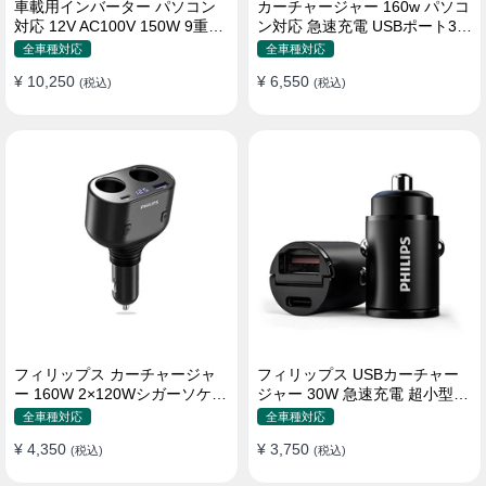
車載用インバーター パソコン
カーチャージャー 160w パソコ
対応 12V AC100V 150W 9重保
ン対応 急速充電 USBポート3つ
護 ディスプレイ付き 静音タイ
Type-C シガーソケット
全車種対応
全車種対応
プ
¥ 10,250
¥ 6,550
(税込)
(税込)
フィリップス カーチャージャ
フィリップス USBカーチャー
ー 160W 2×120Wシガーソケッ
ジャー 30W 急速充電 超小型設
ト おしゃれ
計 おしゃれ シガーソケット
全車種対応
全車種対応
¥ 4,350
¥ 3,750
(税込)
(税込)