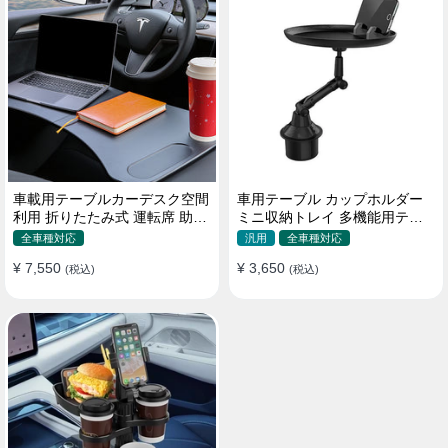
車載用テーブルカーデスク空間
車用テーブル カップホルダー
利用 折りたたみ式 運転席 助手
ミニ収納トレイ 多機能用テー
席 多機能 滑り止め 安定
ブル 食事 物置き用 高品質
全車種対応
汎用
全車種対応
¥ 7,550
¥ 3,650
(税込)
(税込)