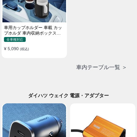
車用カップホルダー 車載 カッ
プホルダ 車内収納ボックス車
載テーブル スマホ置き 調整可
全車種対応
能なベース 車載 取付簡単 滑り
¥ 5,090
止め 小物置き 多機能 使い勝手
(税込)
車内テーブル一覧 ＞
ダイハツ ウェイク 電源・アダプター