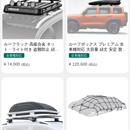
ルーフラック 高級合金 ネッ
ルーフボックス プレミアム 全
ト・ライト付き 盗難防止 頑丈
車種対応 大容量 頑丈 安定 贅沢
安定 分離式 大容量 ベースキャ
使い心地 おしゃれ 多色 車用ラ
全車種対応
全車種対応
リア
ゲッジケース
¥ 74,000
¥ 120,600
(税込)
(税込)