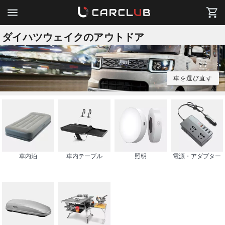
ダイハツウェイクのアウトドア
車を選び直す
車内泊
車内テーブル
照明
電源・アダプター