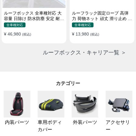
ルーフボックス 全車種対応 大
ルーフラック固定ロープ 高弾
容量 日除け 防水防塵 安定 耐久
力 荷物ネット 頑丈 滑り止め ス
使い便利 折畳式 車用ラゲッジ
トラップ付き ベースキャリア
全車種対応
全車種対応
ケース
¥ 46,980
¥ 13,980
(税込)
(税込)
ルーフボックス・キャリア一覧 ＞
カテゴリー
内装パーツ
車用ボディ
外装パーツ
アクセサリ
カバー
ー