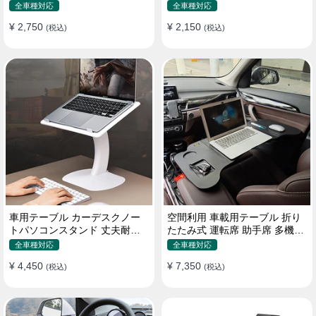
機能ラップトップバッグ
たみ式 パソコン 食事 物置
全車種対応
全車種対応
¥ 2,750
¥ 2,150
(税込)
(税込)
車用テーブル カーデスクノー
空間利用 車載用テーブル 折り
トパソコンスタンド 丈夫耐用
たたみ式 運転席 助手席 多機能
調整可能 車内車外 多機能用
パソコン 食事 書き込み
全車種対応
全車種対応
¥ 4,450
¥ 7,350
(税込)
(税込)