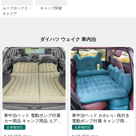
ルーフボックス・
キャンプ関連
キャリア
ダイハツ ウェイク 車内泊
車中泊ベッド 電動ポンプ付属
車中泊ベッド かわいい 枕付き
カー用品 キャンプ用品 エアー
電動ポンプ付属 キャンプ用品
ベッド SUV車 普通車適用
エアーベッド 普通車 SUV
全車種対応
全車種対応