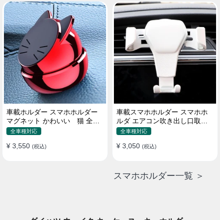
車載ホルダー スマホホルダー
車載スマホホルダー スマホホ
マグネット かわいい 猫 全機
ルダ エアコン吹き出し口取り
種 片手操作
付け 全機種 可愛い アニメ
全車種対応
全車種対応
¥ 3,550
¥ 3,050
(税込)
(税込)
スマホホルダー一覧 ＞