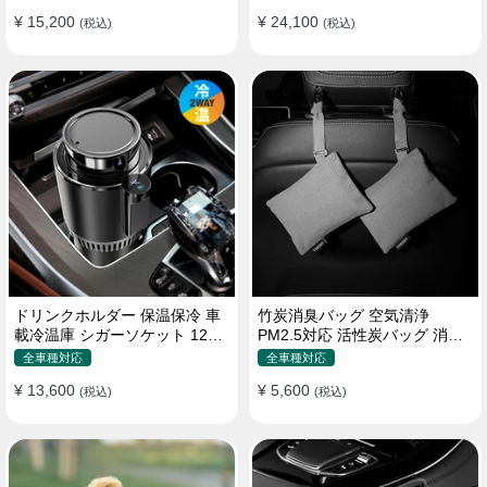
¥ 15,200
¥ 24,100
(税込)
(税込)
ドリンクホルダー 保温保冷 車
竹炭消臭バッグ 空気清浄
載冷温庫 シガーソケット 12V
PM2.5対応 活性炭バッグ 消臭
車用 車中泊
車用 デオドラント 繰り返し使
全車種対応
全車種対応
用可
¥ 13,600
¥ 5,600
(税込)
(税込)