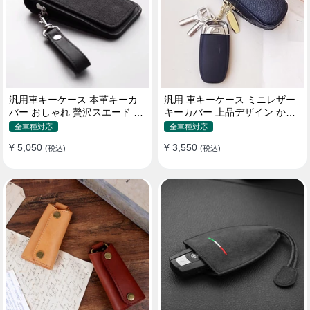
汎用車キーケース 本革キーカ
汎用 車キーケース ミニレザー
バー おしゃれ 贅沢スエード 格
キーカバー 上品デザイン かわ
好良いデザイン
いい マカロン色
全車種対応
全車種対応
¥ 5,050
¥ 3,550
(税込)
(税込)