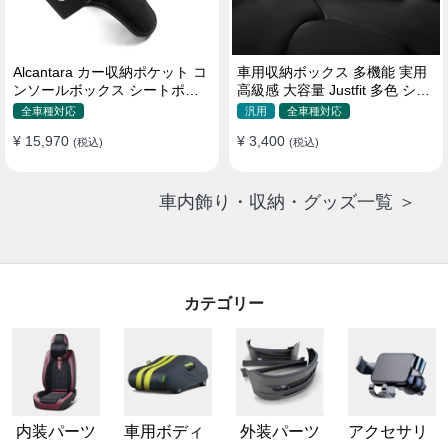
Alcantara カー収納ポケット コ
車用収納ボックス 多機能 実用
ンソールボックス シートポケ
高級感 大容量 Justfit 多色 シー
ット 隙間ポケットセット
トポケット ギャップ 隙間収納
全車種対応
汎用
全車種対応
¥ 15,970
¥ 3,400
(税込)
(税込)
車内飾り・収納・グッズ一覧 ＞
カテゴリー
内装パーツ
車用ボディ
外装パーツ
アクセサリ