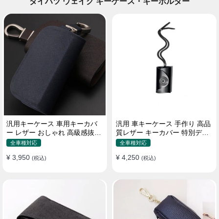
ダイハツ ウェイク キーケース・キーホルダー
汎用キーケース 車用キーカバ
汎用 車キーケース 手作り 高品
ー レザー おしゃれ 高級感抜群
質レザー キーカバー 特別デザ
ロゴオーダーメイド
イン 手触りいい
全車種対応
全車種対応
¥ 3,950
¥ 4,250
(税込)
(税込)