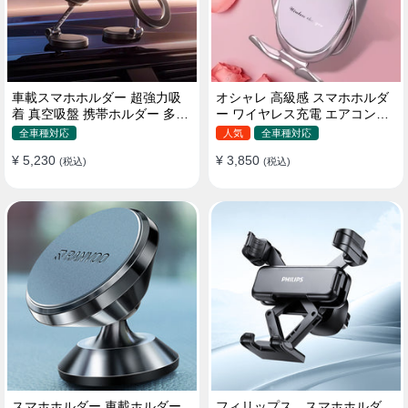
車載スマホホルダー 超強力吸
オシャレ 高級感 スマホホルダ
着 真空吸盤 携帯ホルダー 多角
ー ワイヤレス充電 エアコン吹
度調整 360°回転な台座 車用ホ
き出し口/ 吸盤タイプ 女性
全車種対応
人気
全車種対応
ルダー 折りたたみ式 片手操作
¥ 5,230
¥ 3,850
カー用品 全機種対応
(税込)
(税込)
スマホホルダー 車載ホルダー
フィリップス スマホホルダ