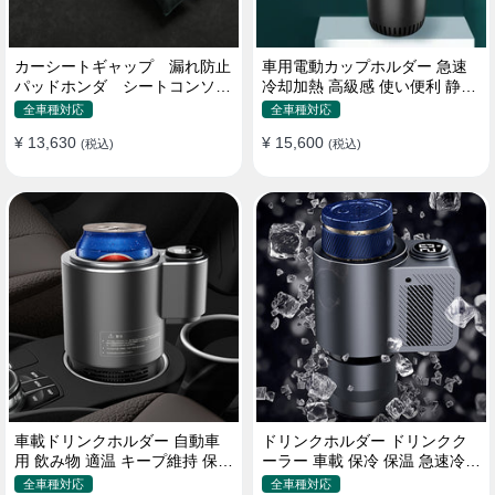
カーシートギャップ 漏れ防止
車用電動カップホルダー 急速
パッドホンダ シートコンソー
冷却加熱 高級感 使い便利 静音
ル 隙間 クッション
収納 飲み物
全車種対応
全車種対応
¥ 13,630
¥ 15,600
(税込)
(税込)
車載ドリンクホルダー 自動車
ドリンクホルダー ドリンクク
用 飲み物 適温 キープ維持 保温
ーラー 車載 保冷 保温 急速冷却
冷機能付き
缶対応
全車種対応
全車種対応