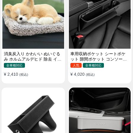
消臭炭入り かわいい ぬいぐる
車用収納ポケット シートポケ
み ホルムアルデヒド 除去 イン
ット 隙間ポケット コンソール
テリア 贈り物
ボックス カー用品
全車種対応
人気
全車種対応
¥ 2,410
¥ 4,020
(税込)
(税込)