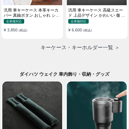
汎用 車キーケース 本革キーカ
汎用 車キーケース 高級スエー
バー 真鍮ボタン おしゃれ シン
ド 上品デザイン かわいい 傷 汚
プルデザイン
れ防止 高級 オシャレ キーホル
全車種対応
全車種対応
ダー
¥ 3,850
¥ 6,600
(税込)
(税込)
キーケース・キーホルダー一覧 ＞
ダイハツ ウェイク 車内飾り・収納・グッズ