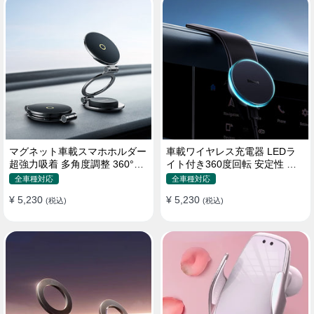
マグネット車載スマホホルダー
車載ワイヤレス充電器 LEDラ
超強力吸着 多角度調整 360°回
イト付き360度回転 安定性 粘
転な台座 車用ホルダー 折りた
着ゲル吸盤＆エアコン吹き出し
全車種対応
全車種対応
たみ式 片手操作 安定 落ちない
口式兼用 片手操作 置くだけワ
¥ 5,230
¥ 5,230
全機種対応
(税込)
イヤレス充電 スマホホルダー
(税込)