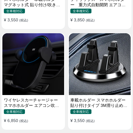
マグネット式 貼り付け/吹き出
ー 重力式自動開閉 エアコン
し口 合金 多機種対応
吹き出し口用 クリップ式 車
全車種対応
全車種対応
¥ 3,550
¥ 3,850
(税込)
(税込)
ワイヤレスカーチャージャー
車載ホルダー スマホホルダー
スマホホルダー エアコン吹き
貼り付けタイプ 3M滑り止めシ
出し口/ 貼り付け
リコンパッド 全機種
全車種対応
全車種対応
¥ 6,850
¥ 3,550
(税込)
(税込)