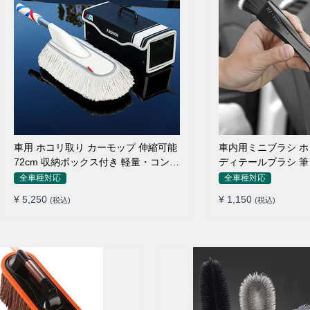
車用 ホコリ取り カーモップ 伸縮可能
車内用ミニブラシ 
72cm 収納ボックス付き 軽量・コンパ
ディテールブラシ 筆
クト
ン吹き出し口
全車種対応
全車種対応
¥ 5,250
¥ 1,150
(税込)
(税込)