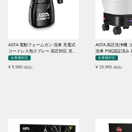
ASTA 電動フォームガン 洗車 充電式
ASTA 高圧洗浄機
コードレス泡スプレー 高圧対応 充電
洗車 PSE認証済み
式フォームスプレー 洗車グッズ 車・
折りたたみ式 超軽
全車種対応
全車種対応
バイク用 強力泡立ち (コピー)
360度回転ノズル 
¥ 9,980
¥ 19,980
(税込)
(税込)
接続アダプター シ
ームボトル キャス
不要 多機能コンパ