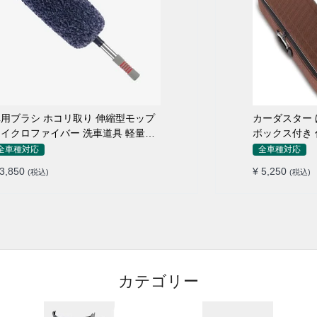
用ブラシ ホコリ取り 伸縮型モップ
カーダスター ほ
イクロファイバー 洗車道具 軽量・
ボックス付き 
コンパクト
シ 洗車ブラシ
全車種対応
全車種対応
 3,850
¥ 5,250
(税込)
(税込)
カテゴリー