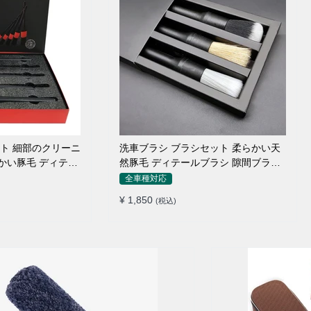
ット 細部のクリーニ
洗車ブラシ ブラシセット 柔らかい天
らかい豚毛 ディテー
然豚毛 ディテールブラシ 隙間ブラシ
筆タイプ
全車種対応
¥ 1,850
(税込)