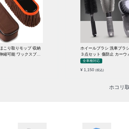
こり取りモップ 収納
ホイールブラシ 洗車ブラシ
伸縮可能 ワックスブラ
３点セット 傷防止 カーウ
ロ仕様
全車種対応
¥ 1,150
(税込)
ホコリ取