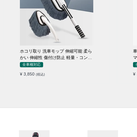
ホコリ取り 洗車モップ 伸縮可能 柔ら
車
かい 伸縮性 傷付け防止 軽量・コンパ
マ
クト
全車種対応
¥ 3,850
¥
(税込)