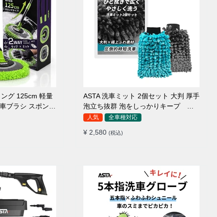
ング 125cm 軽量
ASTA 洗車ミット 2個セット 大判 厚手
 洗車ブラシ スポンジ
泡立ち抜群 泡をしっかりキープ 洗
ァイバー 脚立不要
車スポンジ マイクロファイバー 洗車
人気
全車種対応
5°カーブ設計 伸縮
グローブ 傷つきにくい ボディ ガラス
¥ 2,580
(税込)
ルーフ・ボディ対応
ホイール対応 洗車 用途別に使い分け
2個セット