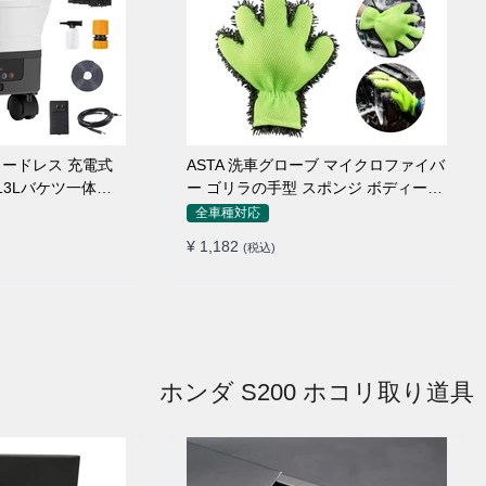
 コードレス 充電式
ASTA 洗車グローブ マイクロファイバ
 13Lバケツ一体型
ー ゴリラの手型 スポンジ ボディー用
量 キャスター付き
傷防止 吸水速乾 手洗い 洗車用品 車
全車種対応
トリガーガン 蛇口
バイク 洗車グッズ 掃除 手袋型 洗車タ
¥ 1,182
(税込)
ョートノズル フォ
オル代用 1個入り
ター付属 水道接続
クト収納
ホンダ S200 ホコリ取り道具