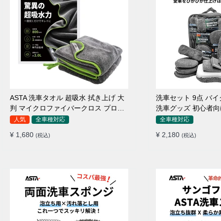
ASTA 洗車タオル 超吸水 拭き上げ 大
洗車セット 9点 バ
判 マイクロファイバークロス プロ仕
洗車グッズ 初心者向
様 水拭き 窓拭き 洗車 業務用 タオル
ポンジ タオル グロ
人気
全車種対応
全車種対応
吸水 傷つかない 撥水 厚手 両面 大型
ワックス用スポンジ 
¥ 1,680
¥ 2,180
(税込)
(税込)
洗車クロス
拭き・水拭き対応 
除・エアコン掃除もO