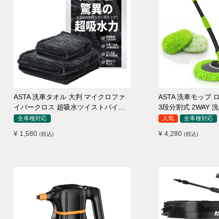
ASTA 洗車タオル 大判 マイクロファ
ASTA 洗車モップ ロ
イバークロス 超吸水ツイストパイル
3段分割式 2WAY
洗車クロス 傷防止 両面使える
高吸水 マイクロフ
全車種対応
人気
全車種対応
110°可動ヘッド 1
¥ 1,580
¥ 4,280
(税込)
(税込)
傷つかない 車用 