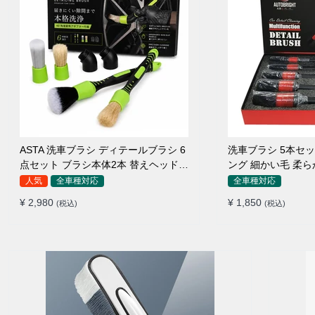
ASTA 洗車ブラシ ディテールブラシ 6
洗車ブラシ 5本セ
点セット ブラシ本体2本 替えヘッド2
ング 細かい毛 柔
個 アダプター2個 車内外 ホイール ダ
ルブラシ
人気
全車種対応
全車種対応
ッシュボード
¥ 2,980
¥ 1,850
(税込)
(税込)