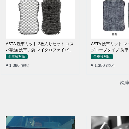
ASTA 洗車ミット 2枚入りセット コス
ASTA 洗車ミット 
パ最強 洗車手袋 マイクロファイバー
グローブタイプ 洗車
製 洗車グッズ 車 バイク 自転車用 洗
止 高吸水 車 バイク
全車種対応
全車種対応
車スポンジ
ング用品
¥ 1,380
¥ 1,380
(税込)
(税込)
洗