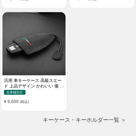
汎用 車キーケース 高級スエー
ド 上品デザイン かわいい 傷 汚
れ防止 高級 オシャレ キーホル
全車種対応
ダー
¥ 6,600
(税込)
キーケース・キーホルダー一覧 ＞