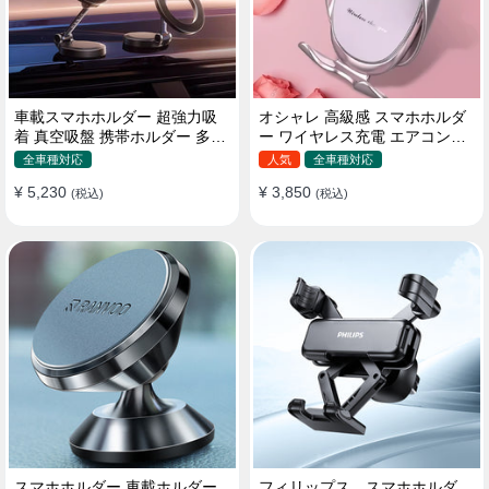
車載スマホホルダー 超強力吸
オシャレ 高級感 スマホホルダ
着 真空吸盤 携帯ホルダー 多角
ー ワイヤレス充電 エアコン吹
度調整 360°回転な台座 車用ホ
き出し口/ 吸盤タイプ 女性
全車種対応
人気
全車種対応
ルダー 折りたたみ式 片手操作
¥ 5,230
¥ 3,850
カー用品 全機種対応
(税込)
(税込)
スマホホルダー 車載ホルダー
フィリップス スマホホルダ