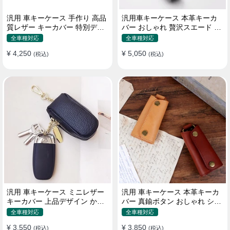
汎用 車キーケース 手作り 高品
汎用車キーケース 本革キーカ
質レザー キーカバー 特別デザ
バー おしゃれ 贅沢スエード 格
イン 手触りいい
好良いデザイン
全車種対応
全車種対応
¥ 4,250
¥ 5,050
(税込)
(税込)
汎用 車キーケース ミニレザー
汎用 車キーケース 本革キーカ
キーカバー 上品デザイン かわ
バー 真鍮ボタン おしゃれ シン
いい マカロン色
プルデザイン
全車種対応
全車種対応
¥ 3,550
¥ 3,850
(税込)
(税込)