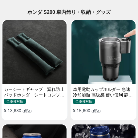
ホンダ S200 車内飾り・収納・グッズ
カーシートギャップ 漏れ防止
車用電動カップホルダー 急速
パッドホンダ シートコンソー
冷却加熱 高級感 使い便利 静音
ル 隙間 クッション
収納 飲み物
全車種対応
全車種対応
¥ 13,630
¥ 15,600
(税込)
(税込)