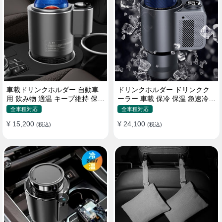
車載ドリンクホルダー 自動車
ドリンクホルダー ドリンクク
用 飲み物 適温 キープ維持 保温
ーラー 車載 保冷 保温 急速冷却
冷機能付き
缶対応
全車種対応
全車種対応
¥ 15,200
¥ 24,100
(税込)
(税込)