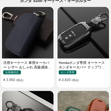
ホンダ S200 キーケース・キーホルダー
汎用キーケース 車用キーカバ
Hondaホンダ専用 キーケース
ー レザー おしゃれ 高級感抜群
ホンダキーカバー テップワゴ
ロゴオーダーメイド
ン アコード ヴェゼル グレイス
全車種対応
ホンダ専用
フィット ジェイドなど 落下/傷
¥ 3,950
¥ 4,820
(税込)
防止 高級本革/TPU/亜鉛合金
(税込)