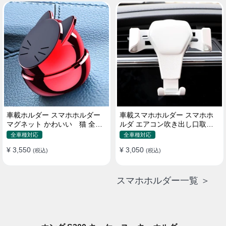
車載ホルダー スマホホルダー
車載スマホホルダー スマホホ
マグネット かわいい 猫 全機
ルダ エアコン吹き出し口取り
種 片手操作
付け 全機種 可愛い アニメ
全車種対応
全車種対応
¥ 3,550
¥ 3,050
(税込)
(税込)
スマホホルダー一覧 ＞