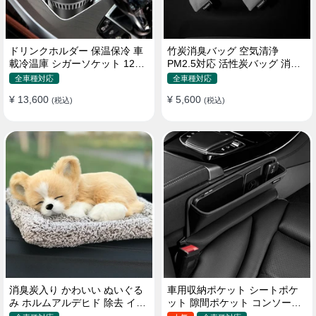
ドリンクホルダー 保温保冷 車
竹炭消臭バッグ 空気清浄
載冷温庫 シガーソケット 12V
PM2.5対応 活性炭バッグ 消臭
車用 車中泊
車用 デオドラント 繰り返し使
全車種対応
全車種対応
用可
¥ 13,600
¥ 5,600
(税込)
(税込)
消臭炭入り かわいい ぬいぐる
車用収納ポケット シートポケ
み ホルムアルデヒド 除去 イン
ット 隙間ポケット コンソール
テリア 贈り物
ボックス カー用品