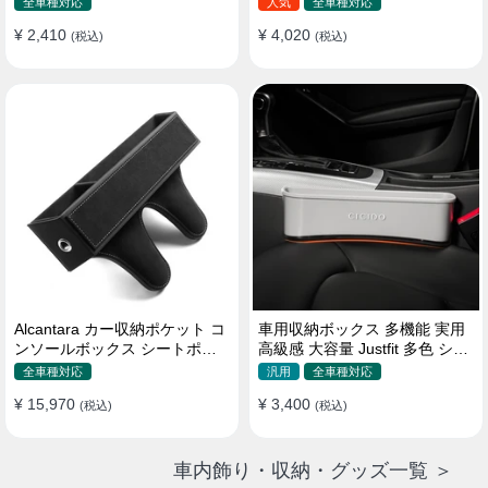
全車種対応
人気
全車種対応
¥ 2,410
¥ 4,020
(税込)
(税込)
Alcantara カー収納ポケット コ
車用収納ボックス 多機能 実用
ンソールボックス シートポケ
高級感 大容量 Justfit 多色 シー
ット 隙間ポケットセット
トポケット ギャップ 隙間収納
全車種対応
汎用
全車種対応
¥ 15,970
¥ 3,400
(税込)
(税込)
車内飾り・収納・グッズ一覧 ＞