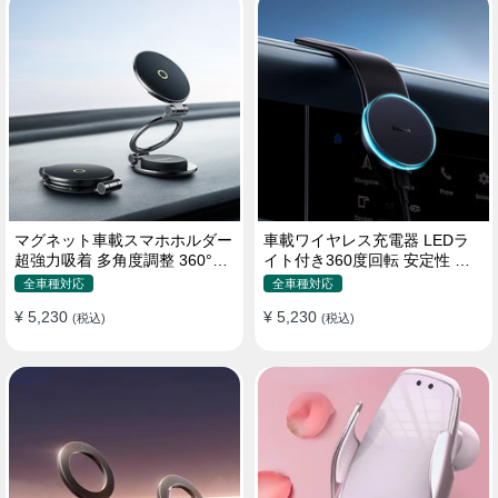
マグネット車載スマホホルダー
車載ワイヤレス充電器 LEDラ
超強力吸着 多角度調整 360°回
イト付き360度回転 安定性 粘
転な台座 車用ホルダー 折りた
着ゲル吸盤＆エアコン吹き出し
全車種対応
全車種対応
たみ式 片手操作 安定 落ちない
口式兼用 片手操作 置くだけワ
¥ 5,230
¥ 5,230
全機種対応
(税込)
イヤレス充電 スマホホルダー
(税込)