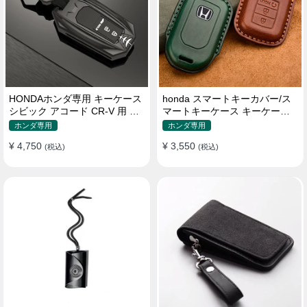
HONDAホンダ専用 キーケース
honda スマートキーカバー/ス
シビック アコード CR-V 用 キ
マートキーケース キーケース
ーホルダー 防塵 耐衝撃
キーホルダー 革 防水
ホンダ専用
ホンダ専用
¥ 4,750
¥ 3,550
(税込)
(税込)