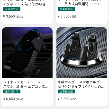
マグネット式 貼り付け/吹き出
ー 重力式自動開閉 エアコン
し口 合金 多機種対応
吹き出し口用 クリップ式 車
全車種対応
全車種対応
¥ 3,550
¥ 3,850
(税込)
(税込)
ワイヤレスカーチャージャー
車載ホルダー スマホホルダー
スマホホルダー エアコン吹き
貼り付けタイプ 3M滑り止めシ
出し口/ 貼り付け
リコンパッド 全機種
全車種対応
全車種対応
¥ 6,850
¥ 3,550
(税込)
(税込)