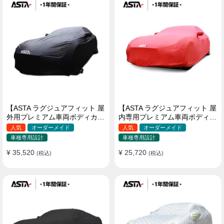
【ASTA ラグジュアフィット 屋
【ASTA ラグジュアフィット 屋
外用プレミアム車両ボディカバ
内専用プレミアム車両ボディカ
ー】PUレザー製 オーダーメイ
バー】オーダーメイド 最高級
人気
オーダーメイド
人気
オーダーメイド
ド 高級感 裏起毛車カバー 強風
生地 柔かい 裏起毛車カバー
車種専用設計
車種専用設計
対策
¥ 35,520
¥ 25,720
(税込)
(税込)