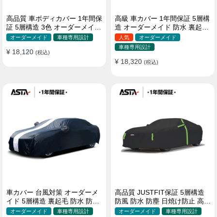
高品質 車ボディカバー 1年間保
高級 車カバー 1年間保証 5層構
証 5層構造 3色 オーダーメイド
造 オーダーメイド 防水 裏起毛
裏起毛 防風防水 四季
台風対策 黄砂対策 車種専用
オーダーメイド
車種専用設計
人気
オーダーメイド
車種専用設計
¥ 18,120
(税込)
¥ 18,320
(税込)
車カバー 台風対策 オーダーメ
高品質 JUSTFIT保証 5層構造
イド 5層構造 裏起毛 防水 防雨
防風 防水 防塵 日焼け防止 高級
軽/普自動車 SUV対応 おすすめ
ボディカバー
オーダーメイド
車種専用設計
オーダーメイド
車種専用設計