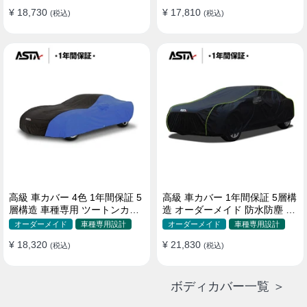
¥ 18,730
¥ 17,810
(税込)
(税込)
高級 車カバー 4色 1年間保証 5
高級 車カバー 1年間保証 5層構
層構造 車種専用 ツートンカラ
造 オーダーメイド 防水防塵 裏
ー オーダーメイド 防水 耐久性
起毛 車種専用
オーダーメイド
車種専用設計
オーダーメイド
車種専用設計
¥ 18,320
¥ 21,830
(税込)
(税込)
ボディカバー一覧 ＞