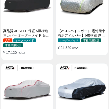
高品質 JUSTFIT保証 5層構造
【ASTA ハイルガード 雹対策車
車カバー オーダーメイド 台風
両ボディカバー】5層構造 厚手
対策 裏起毛 防水 耐久性 傷保護
オーダーメイド 凍結防止 防雪
人気
オーダーメイド
オーダーメイド
車種専用設計
防風 極厚 防風ロープ付きボデ
車種専用設計
¥ 24,320
ィカバー
(税込)
¥ 17,120
(税込)