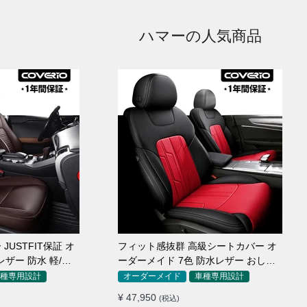
ハマーの人気商品
USTFIT保証 オ
フィット感抜群 高級シートカバー オ
レザー 防水 軽/普
ーダーメイド 7色 防水レザー おしゃ
れ 全席セット
種専用設計
オーダーメイド
車種専用設計
¥ 47,950
(税込)