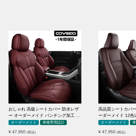
おしゃれ 高級シートカバー 防水レザ
高品質シートカバー J
ー オーダーメイド パンチング加工 9
ーダーメイド 12色
色 全席セット
自動車 SUV
オーダーメイド
車種専用設計
オーダーメイド
車
¥ 47,950
¥ 47,950
(税込)
(税込)