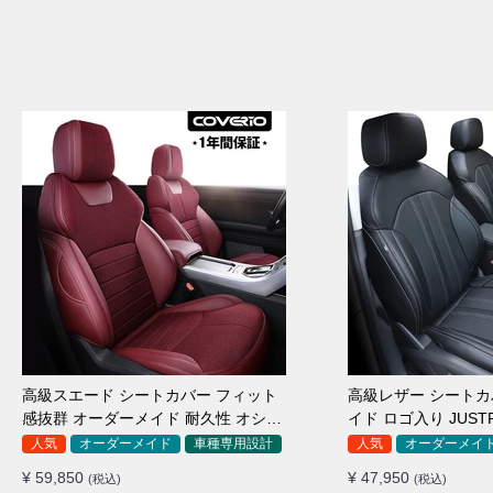
高級スエード シートカバー フィット
高級レザー シートカ
感抜群 オーダーメイド 耐久性 オシャ
イド ロゴ入り JUST
レ 全席セット
全席セット
人気
オーダーメイド
車種専用設計
人気
オーダーメイ
¥ 59,850
¥ 47,950
(税込)
(税込)