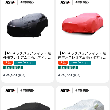
【ASTA ラグジュアフィット 屋
【ASTA ラグジュアフィット 屋
外用プレミアム車両ボディカバ
内専用プレミアム車両ボディカ
ー】PUレザー製 オーダーメイ
バー】オーダーメイド 最高級
人気
オーダーメイド
人気
オーダーメイド
ド 高級感 裏起毛車カバー 強風
生地 柔かい 裏起毛車カバー
車種専用設計
車種専用設計
対策
¥ 35,520
¥ 25,720
(税込)
(税込)