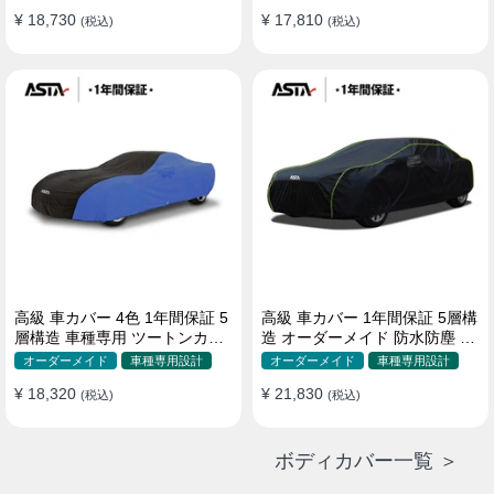
¥ 18,730
¥ 17,810
(税込)
(税込)
高級 車カバー 4色 1年間保証 5
高級 車カバー 1年間保証 5層構
層構造 車種専用 ツートンカラ
造 オーダーメイド 防水防塵 裏
ー オーダーメイド 防水 耐久性
起毛 車種専用
オーダーメイド
車種専用設計
オーダーメイド
車種専用設計
¥ 18,320
¥ 21,830
(税込)
(税込)
ボディカバー一覧 ＞