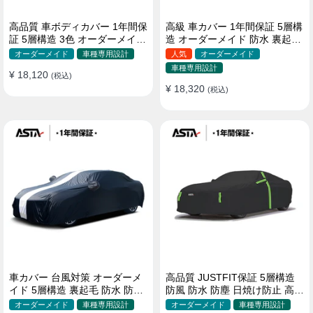
高品質 車ボディカバー 1年間保
高級 車カバー 1年間保証 5層構
証 5層構造 3色 オーダーメイド
造 オーダーメイド 防水 裏起毛
裏起毛 防風防水 四季
台風対策 黄砂対策 車種専用
オーダーメイド
車種専用設計
人気
オーダーメイド
車種専用設計
¥ 18,120
(税込)
¥ 18,320
(税込)
車カバー 台風対策 オーダーメ
高品質 JUSTFIT保証 5層構造
イド 5層構造 裏起毛 防水 防雨
防風 防水 防塵 日焼け防止 高級
軽/普自動車 SUV対応 おすすめ
ボディカバー
オーダーメイド
車種専用設計
オーダーメイド
車種専用設計