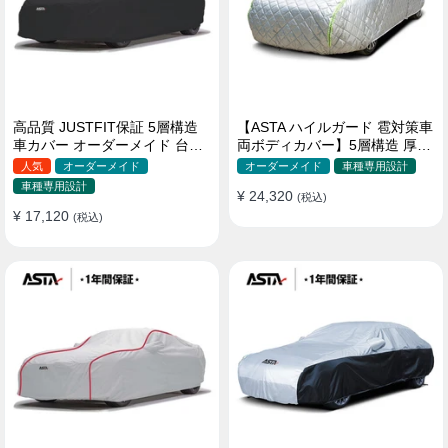
高品質 JUSTFIT保証 5層構造
【ASTA ハイルガード 雹対策車
車カバー オーダーメイド 台風
両ボディカバー】5層構造 厚手
対策 裏起毛 防水 耐久性 傷保護
オーダーメイド 凍結防止 防雪
人気
オーダーメイド
オーダーメイド
車種専用設計
防風 極厚 防風ロープ付きボデ
車種専用設計
¥ 24,320
ィカバー
(税込)
¥ 17,120
(税込)