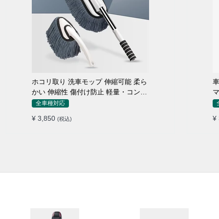
ホコリ取り 洗車モップ 伸縮可能 柔ら
車
かい 伸縮性 傷付け防止 軽量・コンパ
マ
クト
全車種対応
¥ 3,850
¥
(税込)