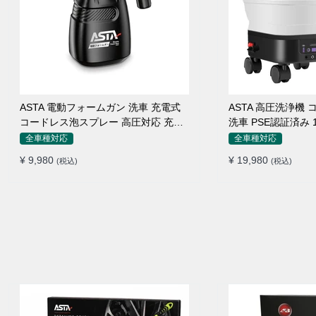
ASTA 電動フォームガン 洗車 充電式
ASTA 高圧洗浄機
コードレス泡スプレー 高圧対応 充電
洗車 PSE認証済み
式フォームスプレー 洗車グッズ 車・
折りたたみ式 超軽
全車種対応
全車種対応
バイク用 強力泡立ち (コピー)
360度回転ノズル 
¥ 9,980
¥ 19,980
(税込)
(税込)
接続アダプター シ
ームボトル キャス
不要 多機能コンパ