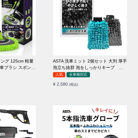
ング 125cm 軽量
ASTA 洗車ミット 2個セット 大判 厚手
 洗車ブラシ スポンジ
泡立ち抜群 泡をしっかりキープ 洗
ァイバー 脚立不要
車スポンジ マイクロファイバー 洗車
人気
全車種対応
5°カーブ設計 伸縮
グローブ 傷つきにくい ボディ ガラス
¥ 2,580
(税込)
ルーフ・ボディ対応
ホイール対応 洗車 用途別に使い分け
2個セット