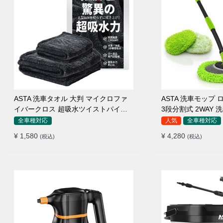
ASTA 洗車タオル 大判 マイクロファ
ASTA 洗車モップ ロ
イバークロス 超吸水ツイストパイル
3段分割式 2WAY
洗車クロス 傷防止 両面使える
高吸水 マイクロフ
全車種対応
人気
全車種対応
110°可動ヘッド 1
¥ 1,580
¥ 4,280
(税込)
(税込)
傷つかない 車用 