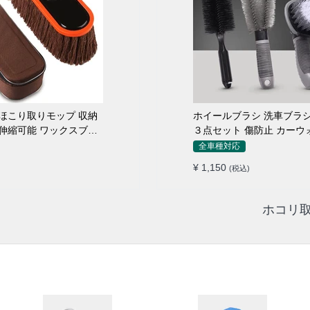
こり取りモップ 収納
ホイールブラシ 洗車ブラシ
伸縮可能 ワックスブラ
３点セット 傷防止 カーウ
ロ仕様
全車種対応
¥ 1,150
(税込)
ホコリ取