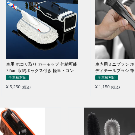
車用 ホコリ取り カーモップ 伸縮可能
車内用ミニブラシ 
72cm 収納ボックス付き 軽量・コンパ
ディテールブラシ 筆
クト
ン吹き出し口
全車種対応
全車種対応
¥ 5,250
¥ 1,150
(税込)
(税込)