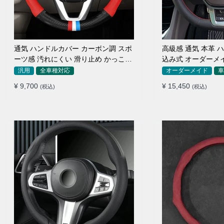
通気 ハンドルカバー カーボン調 スポ
高級感 通気 本革 ハ
ーツ感 汚れにくい 滑り止め かっこい
込み式 オーダーメ
い 取り付け簡単 38CM
作性アップ
汎用
全車種対応
オーダーメイド
車
¥ 9,700
¥ 15,450
(税込)
(税込)