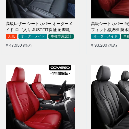
高級レザー シートカバー オーダーメ
高級シートカバー 9
イド ロゴ入り JUSTFIT保証 耐摩耗性
フィット感抜群 防水
全席セット
イド 全席セット
人気
オーダーメイド
車種専用設計
オーダーメイド
車
¥ 47,950
¥ 93,200
(税込)
(税込)