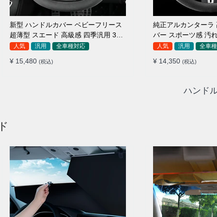
新型 ハンドルカバー ベビーフリース
純正アルカンターラ
超薄型 スエード 高級感 四季汎用 3色
バー スポーツ感 汚れ
展開 38CM
車種対応 37~38CM
人気
汎用
全車種対応
人気
汎用
全車種
¥ 15,480
¥ 14,350
(税込)
(税込)
ハンドル
ド