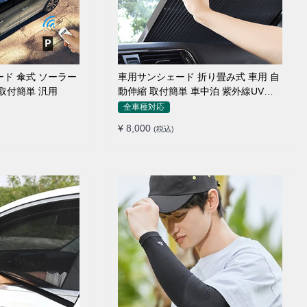
ード 傘式 ソーラー
車用サンシェード 折り畳み式 車用 自
取付簡単 汎用
動伸縮 取付簡単 車中泊 紫外線UVカ
ット 仮眠 断熱
全車種対応
¥ 8,000
(税込)