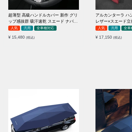
超薄型 高級ハンドルカバー 新作 グリ
アルカンターラ ハ
ップ感抜群 吸汗速乾 スエード ナパレ
レザー×スエード立
ザー 通年使用 37~38CM
用 O/D型兼用 3
人気
汎用
全車種対応
人気
汎用
全車
¥ 15,480
¥ 17,150
(税込)
(税込)