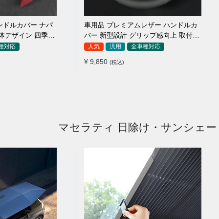
ンドルカバー ナパ
車用品 プレミアムレザー ハンドルカ
体デザイン 四季汎
バー 新型設計 グリップ感向上 取付簡
8-40cm
単 滑り止め 36〜38cm
種対応
人気
汎用
全車種対応
¥ 9,850
(税込)
マセラティ 日除け・サンシェー