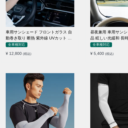
車用サンシェード フロントガラス 自
昼夜兼用 車用サンシ
動巻き取り 断熱 紫外線 UVカット 取
品 眩しい光緩和 長
付収納便利
素材
全車種対応
全車種対応
¥ 12,800
¥ 5,400
(税込)
(税込)