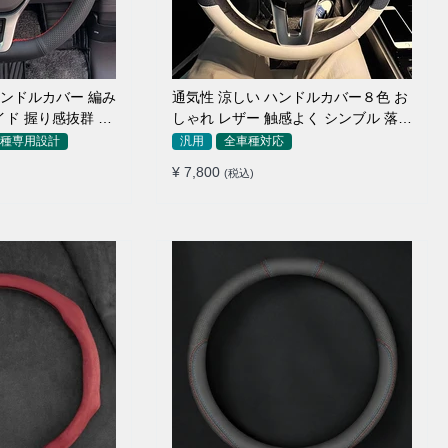
ンドルカバー 編み
通気性 涼しい ハンドルカバー８色 お
イド 握り感抜群 操
しゃれ レザー 触感よく シンブル 落ち
着いた気品 35~40CM
種専用設計
汎用
全車種対応
¥ 7,800
(税込)