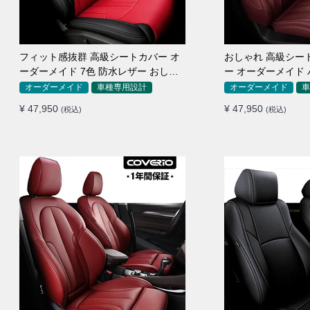
フィット感抜群 高級シートカバー オ
おしゃれ 高級シー
ーダーメイド 7色 防水レザー おしゃ
ー オーダーメイド 
れ 全席セット
色 全席セット
オーダーメイド
車種専用設計
オーダーメイド
車
¥ 47,950
¥ 47,950
(税込)
(税込)