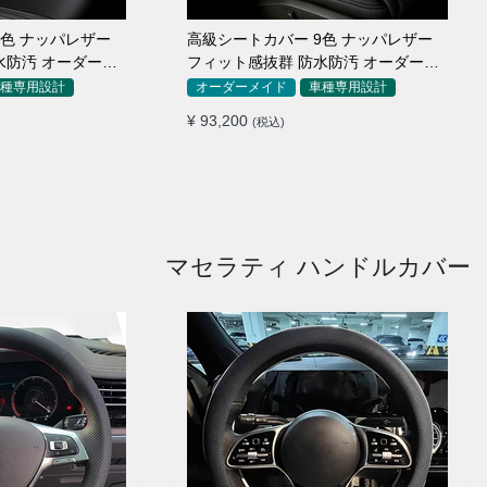
9色 ナッパレザー
高級シートカバー 9色 ナッパレザー
水防汚 オーダーメ
フィット感抜群 防水防汚 オーダーメ
イド 全席セット
種専用設計
オーダーメイド
車種専用設計
¥ 93,200
(税込)
マセラティ ハンドルカバー