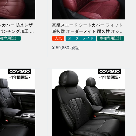
トカバー 防水レザ
高級スエード シートカバー フィット
パンチング加工 9
感抜群 オーダーメイド 耐久性 オシャ
レ 全席セット
種専用設計
人気
オーダーメイド
車種専用設計
¥ 59,850
(税込)