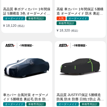
高品質 車ボディカバー 1年間保
高級 車カバー 1年間保証 5層構
証 5層構造 3色 オーダーメイド
造 オーダーメイド 防水 裏起毛
裏起毛 防風防水 四季
台風対策 黄砂対策 車種専用
オーダーメイド
車種専用設計
人気
オーダーメイド
車種専用設計
¥ 18,120
(税込)
¥ 18,320
(税込)
車カバー 台風対策 オーダーメ
高品質 JUSTFIT保証 5層構造
イド 5層構造 裏起毛 防水 防雨
防風 防水 防塵 日焼け防止 高級
軽/普自動車 SUV対応 おすすめ
ボディカバー
オーダーメイド
車種専用設計
オーダーメイド
車種専用設計