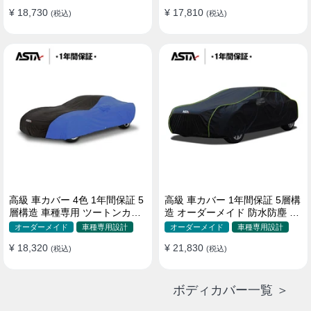
¥ 18,730
¥ 17,810
(税込)
(税込)
高級 車カバー 4色 1年間保証 5
高級 車カバー 1年間保証 5層構
層構造 車種専用 ツートンカラ
造 オーダーメイド 防水防塵 裏
ー オーダーメイド 防水 耐久性
起毛 車種専用
オーダーメイド
車種専用設計
オーダーメイド
車種専用設計
¥ 18,320
¥ 21,830
(税込)
(税込)
ボディカバー一覧 ＞