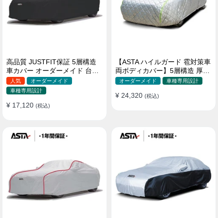
高品質 JUSTFIT保証 5層構造
【ASTA ハイルガード 雹対策車
車カバー オーダーメイド 台風
両ボディカバー】5層構造 厚手
対策 裏起毛 防水 耐久性 傷保護
オーダーメイド 凍結防止 防雪
人気
オーダーメイド
オーダーメイド
車種専用設計
防風 極厚 防風ロープ付きボデ
車種専用設計
¥ 24,320
ィカバー
(税込)
¥ 17,120
(税込)