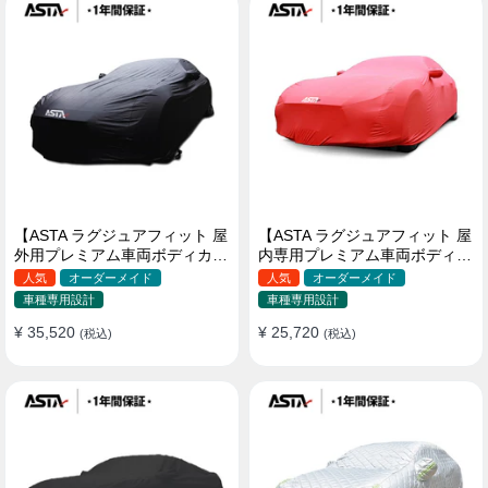
【ASTA ラグジュアフィット 屋
【ASTA ラグジュアフィット 屋
外用プレミアム車両ボディカバ
内専用プレミアム車両ボディカ
ー】PUレザー製 オーダーメイ
バー】オーダーメイド 最高級
人気
オーダーメイド
人気
オーダーメイド
ド 高級感 裏起毛車カバー 強風
生地 柔かい 裏起毛車カバー
車種専用設計
車種専用設計
対策
¥ 35,520
¥ 25,720
(税込)
(税込)