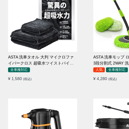
ASTA 洗車タオル 大判 マイクロファ
ASTA 洗車モップ ロ
イバークロス 超吸水ツイストパイル
3段分割式 2WAY
洗車クロス 傷防止 両面使える
高吸水 マイクロフ
全車種対応
人気
全車種対応
110°可動ヘッド 1
¥ 1,580
¥ 4,280
(税込)
(税込)
傷つかない 車用 