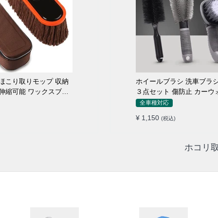
こり取りモップ 収納
ホイールブラシ 洗車ブラシ
伸縮可能 ワックスブラ
３点セット 傷防止 カーウ
ロ仕様
全車種対応
¥ 1,150
(税込)
ホコリ取