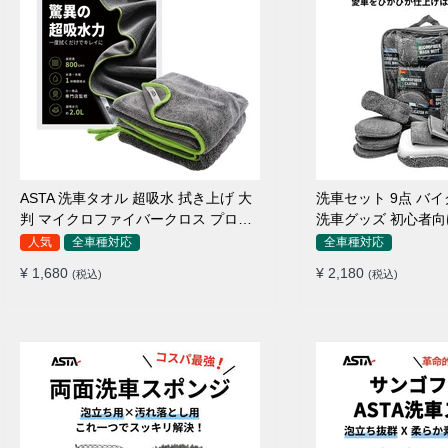
ASTA 洗車タオル 超吸水 拭き上げ 大
洗車セット 9点 バ
判 マイクロファイバークロス プロ仕
洗車グッズ 初心者向
様 水拭き 窓拭き 洗車 業務用 タオル
ポンジ タオル グロ
人気
全車種対応
全車種対応
吸水 傷つかない 撥水 厚手 両面 大型
ワックス用スポンジ 
¥ 1,680
¥ 2,180
(税込)
(税込)
洗車クロス
拭き・水拭き対応 
除・エアコン掃除もO