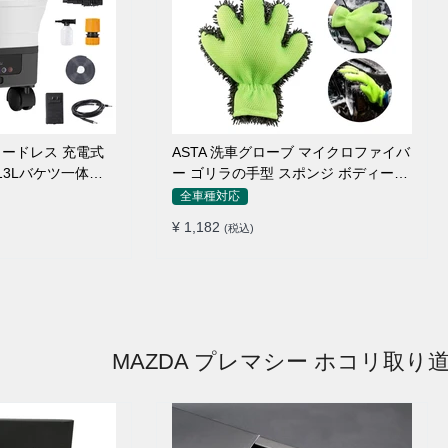
 コードレス 充電式
ASTA 洗車グローブ マイクロファイバ
 13Lバケツ一体型
ー ゴリラの手型 スポンジ ボディー用
量 キャスター付き
傷防止 吸水速乾 手洗い 洗車用品 車
全車種対応
トリガーガン 蛇口
バイク 洗車グッズ 掃除 手袋型 洗車タ
¥ 1,182
(税込)
ョートノズル フォ
オル代用 1個入り
ター付属 水道接続
クト収納
MAZDA プレマシー ホコリ取り