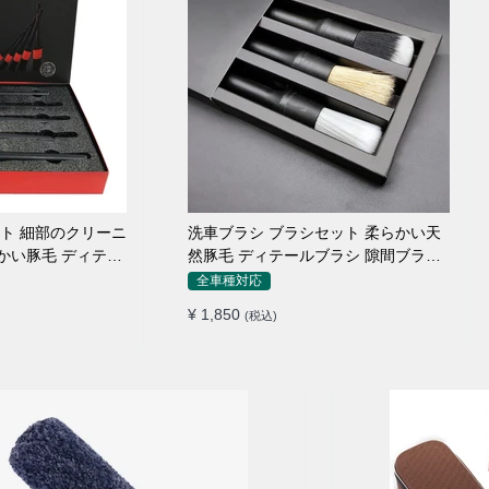
ット 細部のクリーニ
洗車ブラシ ブラシセット 柔らかい天
らかい豚毛 ディテー
然豚毛 ディテールブラシ 隙間ブラシ
筆タイプ
全車種対応
¥ 1,850
(税込)