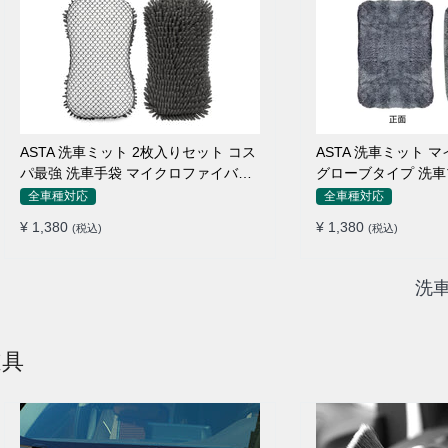
ASTA 洗車ミット 2枚入りセット コス
ASTA 洗車ミット 
パ最強 洗車手袋 マイクロファイバー
グローブタイプ 洗車
製 洗車グッズ 車 バイク 自転車用 洗
止 高吸水 車 バイク
全車種対応
全車種対応
車スポンジ
ング用品
¥ 1,380
¥ 1,380
(税込)
(税込)
洗
道具