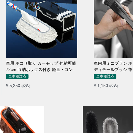
車用 ホコリ取り カーモップ 伸縮可能
車内用ミニブラシ 
72cm 収納ボックス付き 軽量・コンパ
ディテールブラシ 筆
クト
ン吹き出し口
全車種対応
全車種対応
¥ 5,250
¥ 1,150
(税込)
(税込)