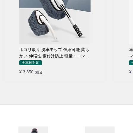
ホコリ取り 洗車モップ 伸縮可能 柔ら
車
かい 伸縮性 傷付け防止 軽量・コンパ
マ
クト
全車種対応
¥ 3,850
¥
(税込)