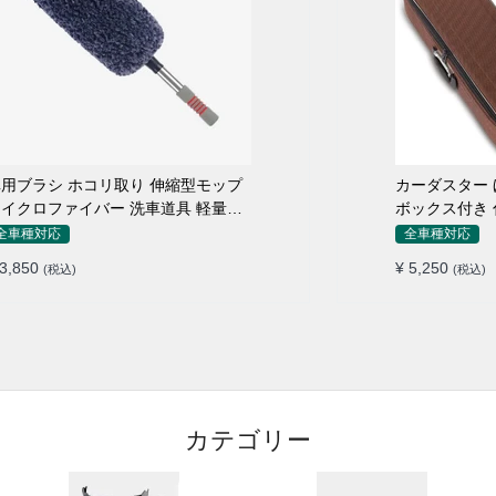
用ブラシ ホコリ取り 伸縮型モップ
カーダスター ほ
イクロファイバー 洗車道具 軽量・
ボックス付き 
コンパクト
シ 洗車ブラシ
全車種対応
全車種対応
 3,850
¥ 5,250
(税込)
(税込)
カテゴリー