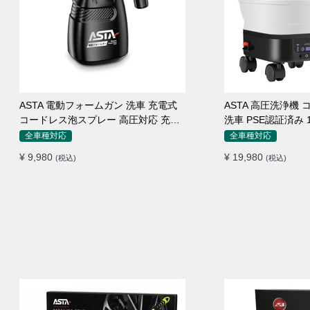
ASTA 電動フォームガン 洗車 充電式
ASTA 高圧洗浄機
コードレス泡スプレー 高圧対応 充電
洗車 PSE認証済み
式フォームスプレー 洗車グッズ 車・
折りたたみ式 超軽
全車種対応
全車種対応
バイク用 強力泡立ち (コピー)
360度回転ノズル 
¥ 9,980
¥ 19,980
(税込)
(税込)
接続アダプター シ
ームボトル キャス
不要 多機能コンパ