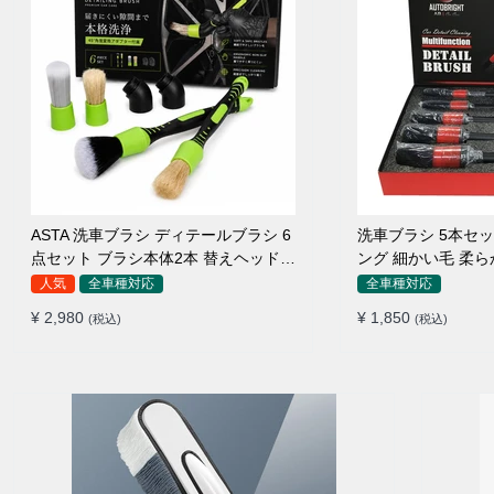
ASTA 洗車ブラシ ディテールブラシ 6
洗車ブラシ 5本セ
点セット ブラシ本体2本 替えヘッド2
ング 細かい毛 柔
個 アダプター2個 車内外 ホイール ダ
ルブラシ
人気
全車種対応
全車種対応
ッシュボード
¥ 2,980
¥ 1,850
(税込)
(税込)