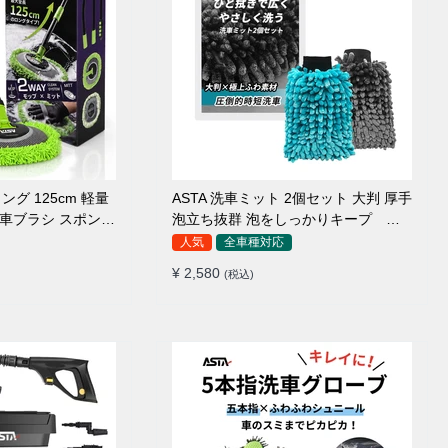
ング 125cm 軽量
ASTA 洗車ミット 2個セット 大判 厚手
 洗車ブラシ スポンジ
泡立ち抜群 泡をしっかりキープ 洗
ァイバー 脚立不要
車スポンジ マイクロファイバー 洗車
人気
全車種対応
5°カーブ設計 伸縮
グローブ 傷つきにくい ボディ ガラス
¥ 2,580
(税込)
ルーフ・ボディ対応
ホイール対応 洗車 用途別に使い分け
2個セット