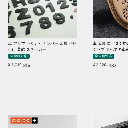
車 アルファベット ナンバー 金属 貼り
車 金属 ロゴ 3D
付け 装飾 ステッカー
クラブ すべての車
イドポスト
全車種対応
全車種対応
¥ 1,610
¥ 2,220
(税込)
(税込)