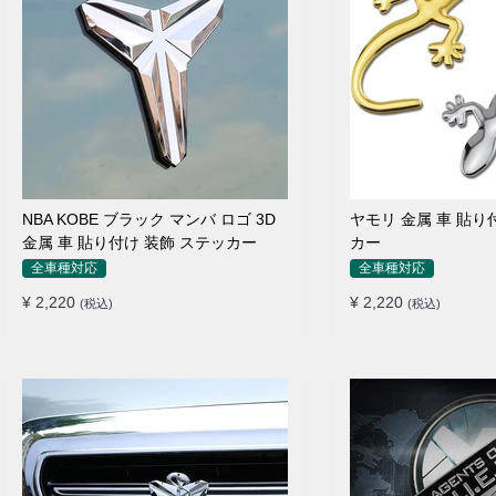
NBA KOBE ブラック マンバ ロゴ 3D
ヤモリ 金属 車 貼り
金属 車 貼り付け 装飾 ステッカー
カー
全車種対応
全車種対応
¥ 2,220
¥ 2,220
(税込)
(税込)