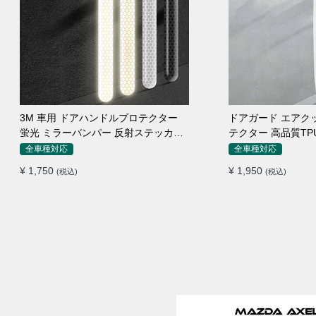
3M 車用 ドアハンドルプロテクター
ドアガード エアク
蛍光 ミラーバンパー 反射ステッカー
テクター 高品質TP
保護フィルム
付け簡単
全車種対応
全車種対応
¥ 1,750
¥ 1,950
(税込)
(税込)