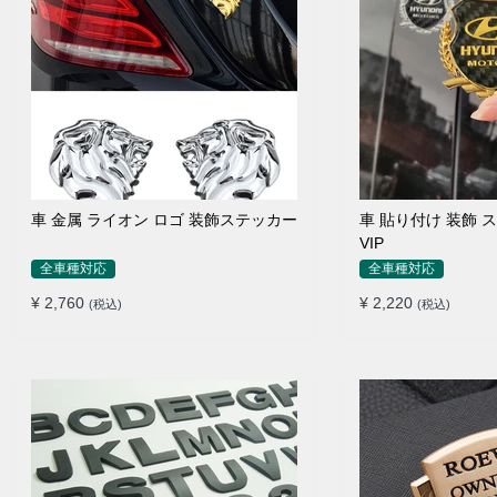
車 金属 ライオン ロゴ 装飾ステッカー
車 貼り付け 装飾 
VIP
全車種対応
全車種対応
¥ 2,760
¥ 2,220
(税込)
(税込)