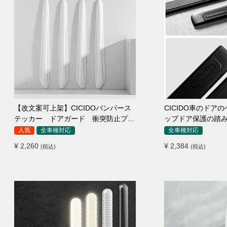
【改文案可上架】CICIDOバンパース
CICIDO車のドア
テッカー ドアガード 衝突防止プロ
ップドア保護の踏
テクター 耐スクラッチ シリカゲル
人気
全車種対応
全車種対応
¥ 2,260
¥ 2,384
(税込)
(税込)