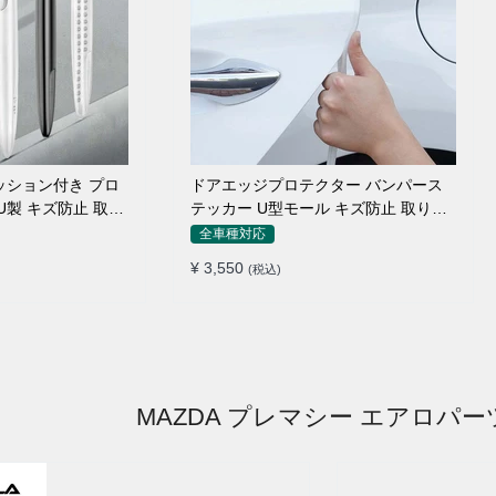
ッション付き プロ
ドアエッジプロテクター バンパース
U製 キズ防止 取り
テッカー U型モール キズ防止 取り付
け簡単 騒音低減
全車種対応
¥ 3,550
(税込)
MAZDA プレマシー エアロパー