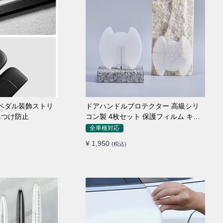
のペダル装飾ストリ
ドアハンドルプロテクター 高級シリ
みつけ防止
コン製 4枚セット 保護フィルム キズ
防止 全車種
全車種対応
¥ 1,950
(税込)