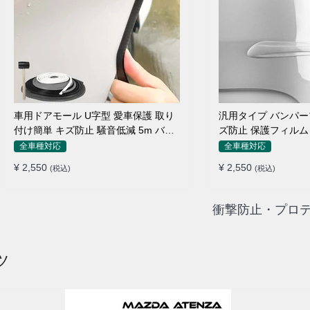
車用ドアモール U字型 愛車保護 取り
汎用タイプ バンパー
付け簡単 キズ防止 騒音低減 5m バン
ズ防止 保護フィルム
パーストリップ
ィット感抜群
全車種対応
全車種対応
¥ 2,550
¥ 2,550
(税込)
(税込)
衝撃防止・プロテ
ツ