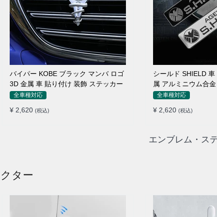
バイパー KOBE ブラック マンバ ロゴ
シールド SHIELD 
3D 金属 車 貼り付け 装飾 ステッカー
属 アルミニウム合金
ルージョン ステッカ
全車種対応
全車種対応
¥ 2,620
¥ 2,620
(税込)
(税込)
エンブレム・ステ
テクター