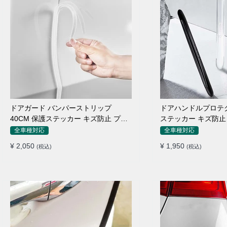
ドアガード バンパーストリップ
ドアハンドルプロテク
40CM 保護ステッカー キズ防止 プロ
ステッカー キズ防止 
テクターシール
枚セット
全車種対応
全車種対応
¥ 2,050
¥ 1,950
(税込)
(税込)