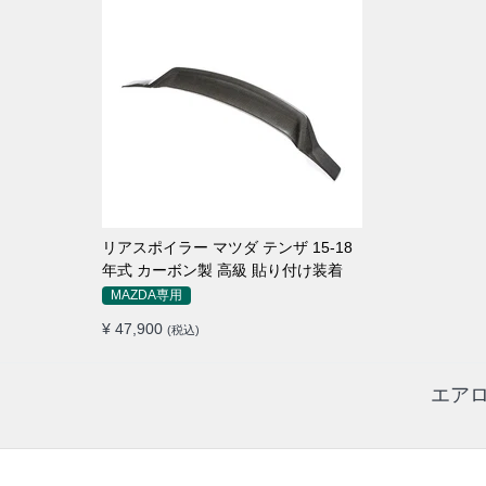
リアスポイラー マツダ テンザ 15-18
年式 カーボン製 高級 貼り付け装着
MAZDA専用
¥ 47,900
(税込)
エアロ