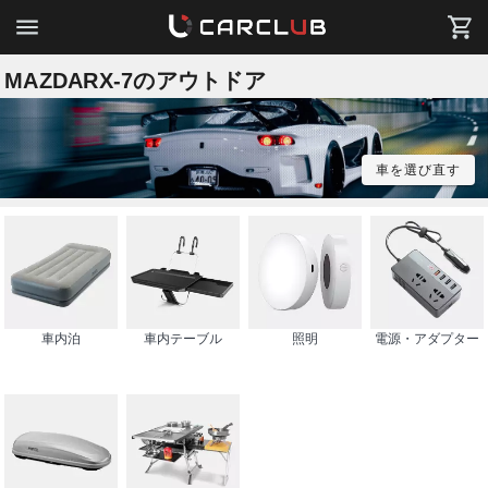
MAZDARX-7のアウトドア
車を選び直す
車内泊
車内テーブル
照明
電源・アダプター