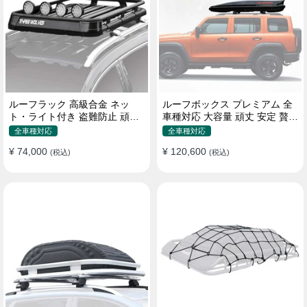
ルーフラック 高級合金 ネッ
ルーフボックス プレミアム 全
ト・ライト付き 盗難防止 頑丈
車種対応 大容量 頑丈 安定 贅沢
安定 分離式 大容量 ベースキャ
使い心地 おしゃれ 多色 車用ラ
全車種対応
全車種対応
リア
ゲッジケース
¥ 74,000
¥ 120,600
(税込)
(税込)