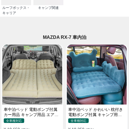
ルーフボックス・
キャンプ関連
キャリア
MAZDA RX-7 車内泊
車中泊ベッド 電動ポンプ付属
車中泊ベッド かわいい 枕付き
カー用品 キャンプ用品 エアー
電動ポンプ付属 キャンプ用品
ベッド SUV車 普通車適用
エアーベッド 普通車 SUV
全車種対応
全車種対応