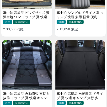
車中泊 高級品 ビッグサイズ 贅
車中泊 シングル ドライブ 夏 キ
沢生地 SUV ドライブ 夏 快適
ャンプ 快適 多用 軽量 便利 省
キャンプ 旅行 収納便利 エアー
スペース 旅行 エアーベッド
汎用
全車種対応
汎用
全車種対応
ベッド
¥ 30,500
¥ 13,050
(税込)
(税込)
車中泊 高級品 自動膨張 支持力
車中泊 高級品 自動膨張 ドライ
抜群 ドライブ 夏 快適 キャンプ
ブ 夏 快適 キャンプ 旅行 多用
旅行 省スペース エアーベッド
取付簡単 収納便利 エアーベッ
汎用
全車種対応
汎用
全車種対応
ド