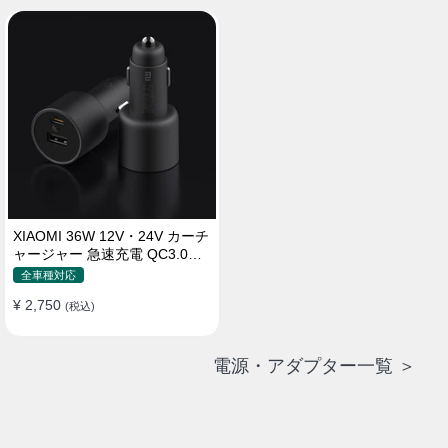
XIAOMI 36W 12V・24V カーチ
ャージャー 急速充電 QC3.0
LEDライト コンパクト 車載充
全車種対応
電器
¥ 2,750
(税込)
電源・アダプター一覧 ＞