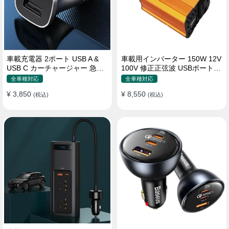
車載充電器 2ポート USB A &
車載用インバーター 150W 12V
USB C カーチャージャー 急速
100V 修正正弦波 USBポート2
充電USB [36W 12V-24V ]
口 コンバーター 防災用品 チャ
全車種対応
全車種対応
ージャー
¥ 3,850
¥ 8,550
(税込)
(税込)