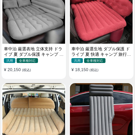
車中泊 厳選表地 立体支持 ドラ
車中泊 厳選生地 ダブル保護 ド
イブ 夏 ダブル保護 キャンプ 旅
ライブ 夏 快適 キャンプ 旅行
行 収納便利 取付簡単 全車種 エ
収納便利 全車種 多色 エアーベ
汎用
全車種対応
汎用
全車種対応
アーベッド
ッド
¥ 20,150
¥ 18,150
(税込)
(税込)