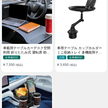
車載用テーブルカーデスク空間
車用テーブル カップホルダー
利用 折りたたみ式 運転席 助手
ミニ収納トレイ 多機能用テー
席 多機能 滑り止め 安定
ブル 食事 物置き用 高品質
全車種対応
汎用
全車種対応
¥ 7,550
¥ 3,650
(税込)
(税込)