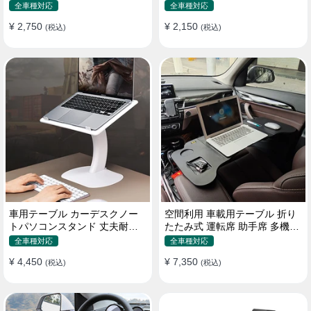
機能ラップトップバッグ
たみ式 パソコン 食事 物置
全車種対応
全車種対応
¥ 2,750
¥ 2,150
(税込)
(税込)
車用テーブル カーデスクノー
空間利用 車載用テーブル 折り
トパソコンスタンド 丈夫耐用
たたみ式 運転席 助手席 多機能
調整可能 車内車外 多機能用
パソコン 食事 書き込み
全車種対応
全車種対応
¥ 4,450
¥ 7,350
(税込)
(税込)