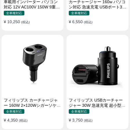
車載用インバーター パソコン
カーチャージャー 160w パソコ
対応 12V AC100V 150W 9重保
ン対応 急速充電 USBポート3つ
護 ディスプレイ付き 静音タイ
Type-C シガーソケット
全車種対応
全車種対応
プ
¥ 10,250
¥ 6,550
(税込)
(税込)
フィリップス カーチャージャ
フィリップス USBカーチャー
ー 160W 2×120Wシガーソケッ
ジャー 30W 急速充電 超小型設
ト おしゃれ
計 おしゃれ シガーソケット
全車種対応
全車種対応
¥ 4,350
¥ 3,750
(税込)
(税込)