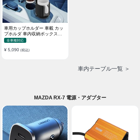
車用カップホルダー 車載 カッ
プホルダ 車内収納ボックス車
載テーブル スマホ置き 調整可
全車種対応
能なベース 車載 取付簡単 滑り
¥ 5,090
止め 小物置き 多機能 使い勝手
(税込)
車内テーブル一覧 ＞
MAZDA RX-7 電源・アダプター