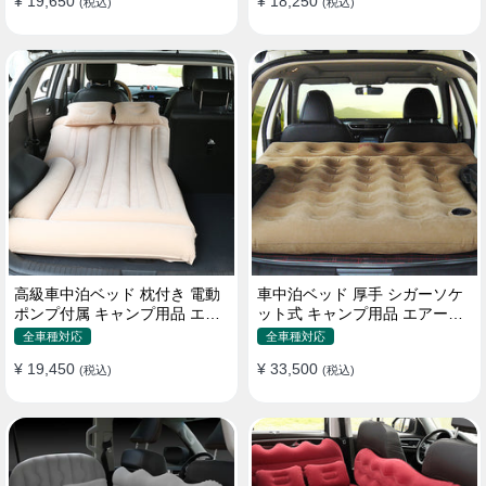
¥ 19,650
¥ 18,250
(税込)
(税込)
高級車中泊ベッド 枕付き 電動
車中泊ベッド 厚手 シガーソケ
ポンプ付属 キャンプ用品 エア
ット式 キャンプ用品 エアーベ
ーベッド 普通車 SUV
ッド 収納袋付き 普通車 SUV適
全車種対応
全車種対応
用
¥ 19,450
¥ 33,500
(税込)
(税込)