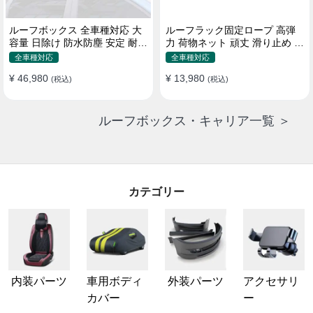
ルーフボックス 全車種対応 大
ルーフラック固定ロープ 高弾
容量 日除け 防水防塵 安定 耐久
力 荷物ネット 頑丈 滑り止め ス
使い便利 折畳式 車用ラゲッジ
トラップ付き ベースキャリア
全車種対応
全車種対応
ケース
¥ 46,980
¥ 13,980
(税込)
(税込)
ルーフボックス・キャリア一覧 ＞
カテゴリー
内装パーツ
車用ボディ
外装パーツ
アクセサリ
カバー
ー